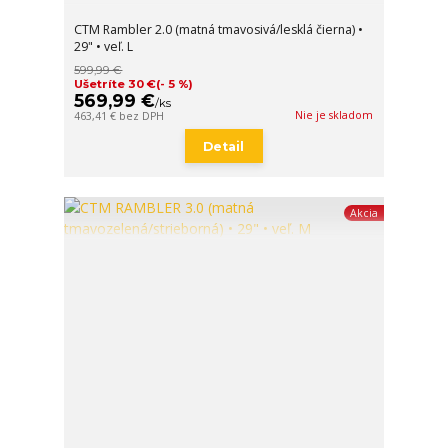
CTM Rambler 2.0 (matná tmavosivá/lesklá čierna) •
29" • veľ. L
599,99 €
Ušetríte 30 €
(- 5 %)
569,99 €
/
ks
Nie je skladom
463,41 €
bez DPH
Detail
Akcia