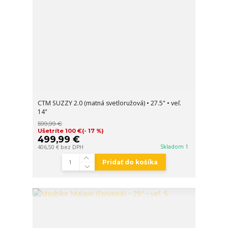
CTM SUZZY 2.0 (matná svetloružová) • 27.5" • veľ.
14"
599,99 €
Ušetríte 100 €
(- 17 %)
499,99 €
Skladom 1
406,50 €
bez DPH
Pridať do košíka