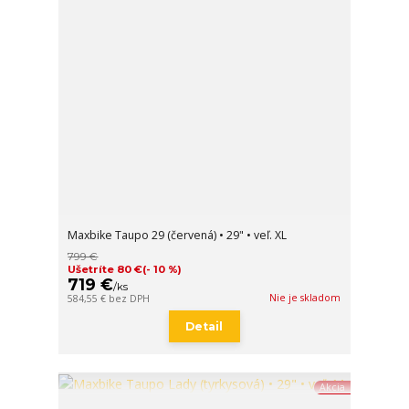
Maxbike Taupo 29 (červená) • 29" • veľ. XL
799 €
Ušetríte 80 €
(- 10 %)
719 €
/
ks
Nie je skladom
584,55 €
bez DPH
Detail
Akcia