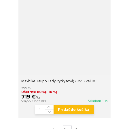
Maxbike Taupo Lady (tyrkysová) • 29" • veľ. M
799 €
Ušetríte 80 €
(- 10 %)
719 €
/
ks
Skladom 1 ks
584,55 €
bez DPH
Pridať do košíka