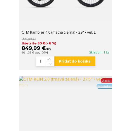
CTM Rambler 4.0 (matná čierna) • 29" • veľ. L
899,99 €
Ušetríte 50 €
(- 6 %)
849,99 €
/
ks
Skladom 1 ks
691,05 €
bez DPH
Pridať do košíka
Akcia
Novinka