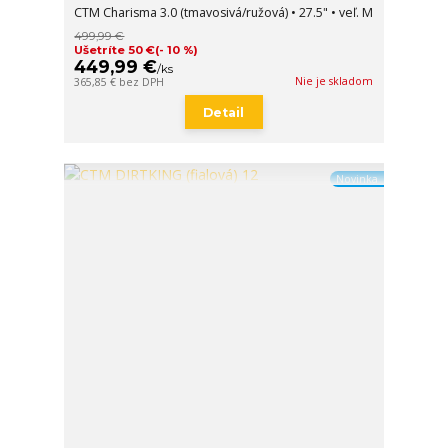
CTM Charisma 3.0 (tmavosivá/ružová) • 27.5" • veľ. M
499,99 €
Ušetríte 50 €
(- 10 %)
449,99 €
/
ks
Nie je skladom
365,85 €
bez DPH
Detail
Novinka