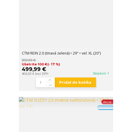
CTM REIN 2.0 (tmavá zelená) • 29" • veľ. XL (20")
599,99 €
Ušetríte 100 €
(- 17 %)
499,99 €
Skladom 1
406,50 €
bez DPH
Pridať do košíka
Akcia
Novinka