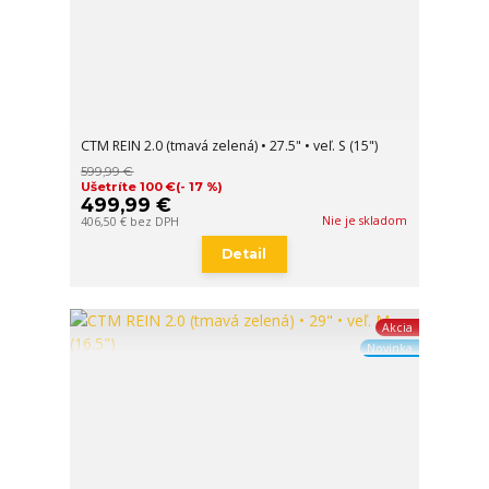
CTM REIN 2.0 (tmavá zelená) • 27.5" • veľ. S (15")
599,99 €
Ušetríte 100 €
(- 17 %)
499,99 €
Nie je skladom
406,50 €
bez DPH
Detail
Akcia
Novinka