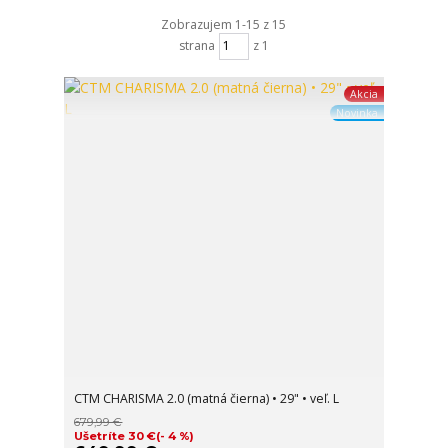
Zobrazujem 1-15 z 15
strana
z 1
Akcia
Novinka
CTM CHARISMA 2.0 (matná čierna) • 29" • veľ. L
679,99 €
Ušetríte 30 €
(- 4 %)