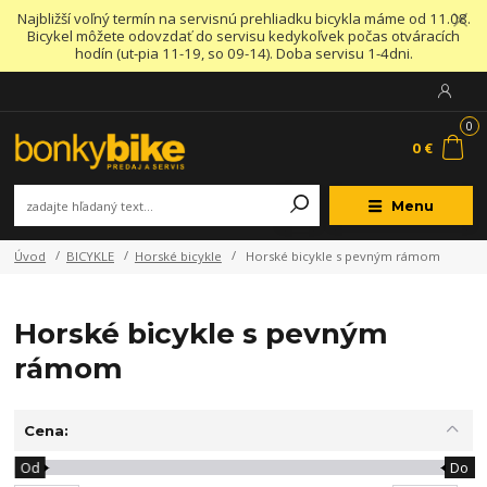
Najbližší voľný termín na servisnú prehliadku bicykla máme od 11.08.
Bicykel môžete odovzdať do servisu kedykoľvek počas otváracích
hodín (ut-pia 11-19, so 09-14). Doba servisu 1-4dni.
0
0 €
Menu
Úvod
BICYKLE
Horské bicykle
Horské bicykle s pevným rámom
Horské bicykle s pevným
rámom
Cena:
Od
Do