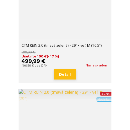
CTM REIN 2.0 (tmavá zelená) • 29" • veľ. M (16.5")
599,99 €
Ušetríte 100 €
(- 17 %)
499,99 €
Nie je skladom
406,50 €
bez DPH
Detail
Akcia
Novinka