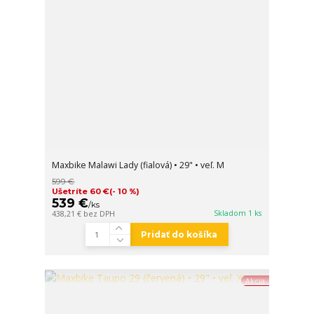
Maxbike Malawi Lady (fialová) • 29" • veľ. M
599 €
Ušetríte 60 €
(- 10 %)
539 €
/
ks
Skladom 1 ks
438,21 €
bez DPH
Pridať do košíka
Akcia