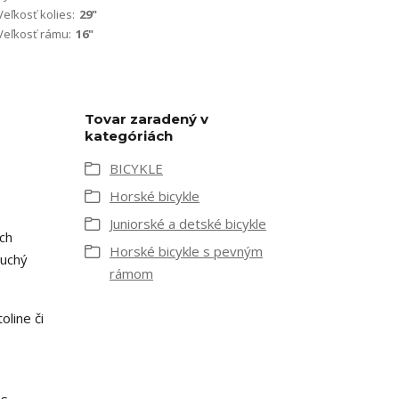
Veľkosť kolies:
29"
Veľkosť rámu:
16"
Tovar zaradený v
kategóriách
BICYKLE
Horské bicykle
Juniorské a detské bicykle
ch
Horské bicykle s pevným
duchý
rámom
oline či
 s