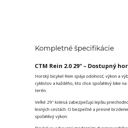
Kompletné špecifikácie
CTM Rein 2.0 29" – Dostupný hor
Horský bicykel Rein spája odolnosť, výkon a vý
cyklistov a každého, kto chce spoľahlivý bike 
terén.
Veľké 29" kolesá zabezpečujú lepšiu priechodnos
lesných cestách. O bezpečné a presné brzdenie
spoľahlivý výkon.
Bicykel je vybavený moderným dvojprevodníkom,