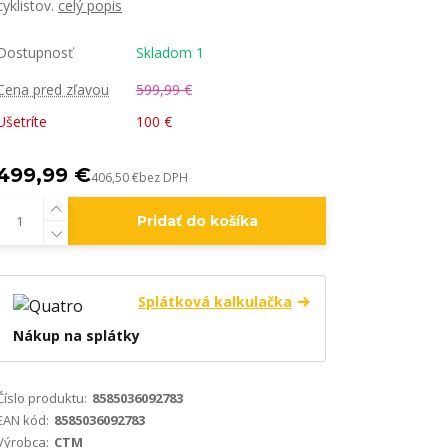
cyklistov.
celý popis
Dostupnosť
Skladom 1
Cena pred zľavou
599,99 €
Ušetríte
100 €
499,99 €
406,50 €
bez DPH
Pridať do košíka
Splátková kalkulačka
Nákup na splátky
Číslo produktu:
8585036092783
EAN kód:
8585036092783
Výrobca:
CTM