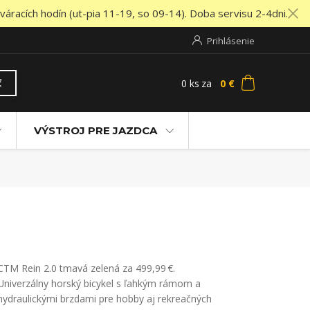
áracích hodín (ut-pia 11-19, so 09-14). Doba servisu 2-4dni.
Prihlásenie
0
ks
za
0 €
ť
VÝSTROJ PRE JAZDCA
CTM Rein 2.0 tmavá zelená za 499,99 €.
Univerzálny horský bicykel s ľahkým rámom a
hydraulickými brzdami pre hobby aj rekreačných