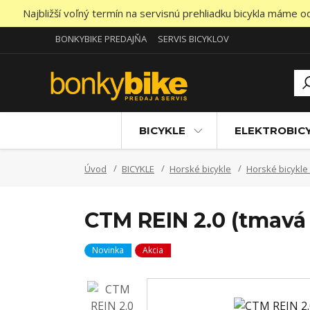
Najbližší voľný termín na servisnú prehliadku bicykla máme 
BONKYBIKE PREDAJŇA
SERVIS BICYKLOV
BICYKLE
ELEKTROBIC
Úvod
BICYKLE
Horské bicykle
Horské bicykl
CTM REIN 2.0 (tmavá z
Novinka
Akcia