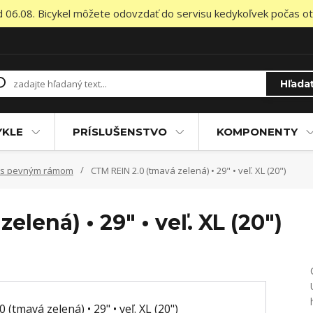
od 06.08. Bicykel môžete odovzdať do servisu kedykoľvek počas otv
Hľada
YKLE
PRÍSLUŠENSTVO
KOMPONENTY
e s pevným rámom
CTM REIN 2.0 (tmavá zelená) • 29" • veľ. XL (20")
elená) • 29" • veľ. XL (20")