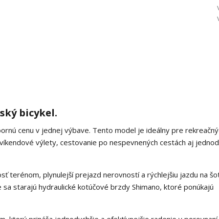
ský bicykel.
bornú cenu v jednej výbave. Tento model je ideálny pre rekreačný
na víkendové výlety, cestovanie po nespevnených cestách aj jedno
ť terénom, plynulejší prejazd nerovností a rýchlejšiu jazdu na šot
 sa starajú hydraulické kotúčové brzdy Shimano, ktoré ponúkajú
 ktorý prináša jednoduchšie a efektívnejšie radenie v porovnaní