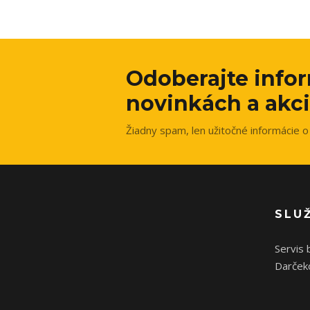
Odoberajte info
novinkách a akci
Žiadny spam, len užitočné informácie o 
SLU
Servis 
Darček