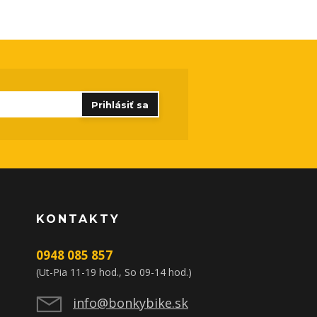
Prihlásiť sa
KONTAKTY
0948 085 857
(Ut-Pia 11-19 hod., So 09-14 hod.)
info@bonkybike.sk