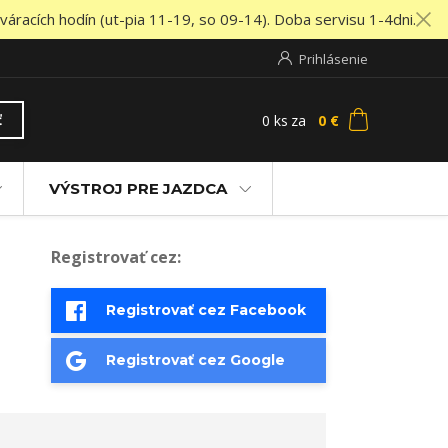
áracích hodín (ut-pia 11-19, so 09-14). Doba servisu 1-4dni.
Prihlásenie
0
ks
za
0 €
ť
VÝSTROJ PRE JAZDCA
Registrovať cez:
Registrovať cez Facebook
Registrovať cez Google