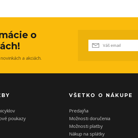
rmácie o
ách!
novinkách a akciách.
ŽBY
VŠETKO O NÁKUPE
bicyklov
Predajňa
ové poukazy
Možnosti doručenia
Možnosti platby
Nákup na splátky