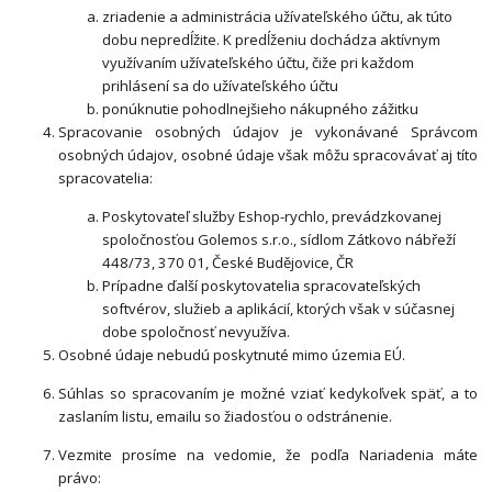
zriadenie a administrácia užívateľského účtu, ak túto
dobu nepredĺžite. K predĺženiu dochádza aktívnym
využívaním užívateľského účtu, čiže pri každom
prihlásení sa do užívateľského účtu
ponúknutie pohodlnejšieho nákupného zážitku
Spracovanie osobných údajov je vykonávané Správcom
osobných údajov, osobné údaje však môžu spracovávať aj títo
spracovatelia:
Poskytovateľ služby Eshop-rychlo, prevádzkovanej
spoločnosťou Golemos s.r.o., sídlom Zátkovo nábřeží
448/73, 370 01, České Budějovice, ČR
Prípadne ďalší poskytovatelia spracovateľských
softvérov, služieb a aplikácií, ktorých však v súčasnej
dobe spoločnosť nevyužíva.
Osobné údaje nebudú poskytnuté mimo územia EÚ.
Súhlas so spracovaním je možné vziať kedykoľvek späť, a to
zaslaním listu, emailu so žiadosťou o odstránenie.
Vezmite prosíme na vedomie, že podľa Nariadenia máte
právo: