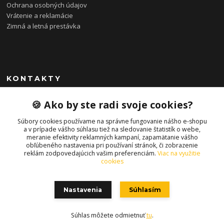
Ochrana osobných údajov
Vrátenie a reklamácie
Zimná a letná prestávka
KONTAKTY
0948 085 857
🍪 Ako by ste radi svoje cookies?
(Ut-Pia 11-19 hod., So 09-14 hod.)
Súbory cookies používame na správne fungovanie nášho e-shopu
info@bonkybike.sk
a v prípade vášho súhlasu tiež na sledovanie štatistík o webe,
meranie efektivity reklamných kampaní, zapamätanie vášho
obľúbeného nastavenia pri používaní stránok, či zobrazenie
reklám zodpovedajúcich vašim preferenciám.
Viac na využitie
cookies
Nastavenia
Súhlasím
Copyright © 2021 bonkybike.sk
Súhlas môžete odmietnuť
tu
.