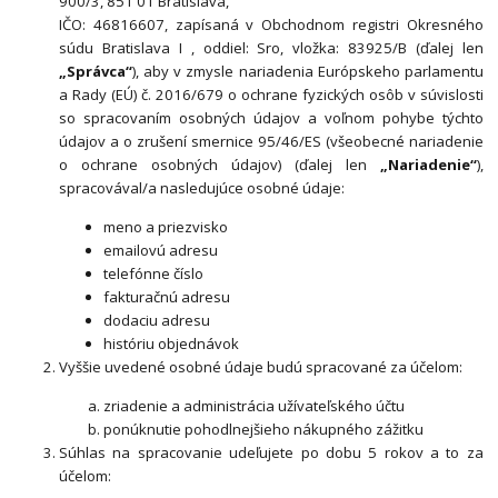
900/3, 851 01 Bratislava,
IČO: 46816607, zapísaná v Obchodnom registri Okresného
súdu Bratislava I , oddiel: Sro, vložka: 83925/B (ďalej len
„Správca“
), aby v zmysle nariadenia Európskeho parlamentu
a Rady (EÚ) č. 2016/679 o ochrane fyzických osôb v súvislosti
so spracovaním osobných údajov a voľnom pohybe týchto
údajov a o zrušení smernice 95/46/ES (všeobecné nariadenie
o ochrane osobných údajov) (ďalej len
„Nariadenie“
),
spracovával/a nasledujúce osobné údaje:
meno a priezvisko
emailovú adresu
telefónne číslo
fakturačnú adresu
dodaciu adresu
históriu objednávok
Vyššie uvedené osobné údaje budú spracované za účelom:
zriadenie a administrácia užívateľského účtu
ponúknutie pohodlnejšieho nákupného zážitku
Súhlas na spracovanie udeľujete po dobu 5 rokov a to za
účelom: