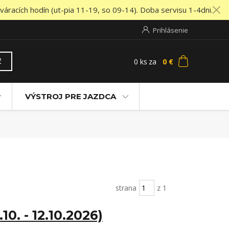
áracích hodín (ut-pia 11-19, so 09-14). Doba servisu 1-4dni.
Prihlásenie
0
ks
za
0 €
ť
VÝSTROJ PRE JAZDCA
strana
z 1
0. - 12.10.2026)