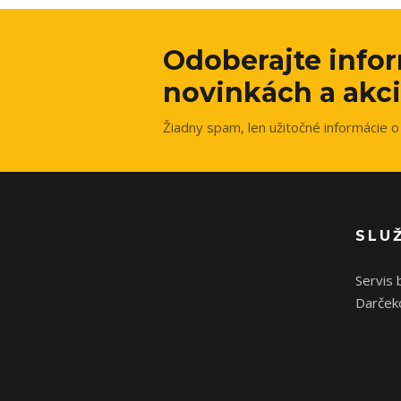
Odoberajte info
novinkách a akci
Žiadny spam, len užitočné informácie o 
SLU
Servis 
Darček