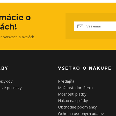
rmácie o
ách!
novinkách a akciách.
ŽBY
VŠETKO O NÁKUPE
bicyklov
Predajňa
ové poukazy
Možnosti doručenia
Možnosti platby
Nákup na splátky
Obchodné podmienky
Ochrana osobných údajov