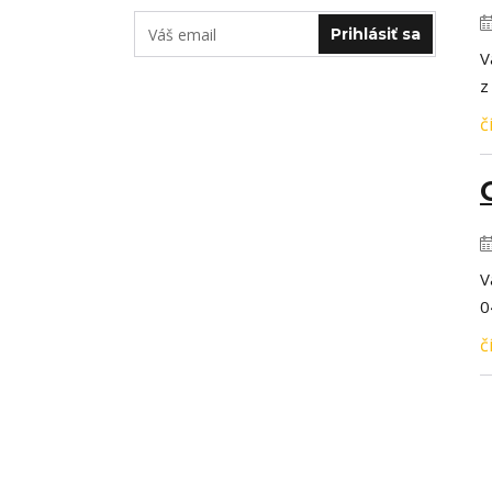
Prihlásiť sa
V
z
č
V
0
č