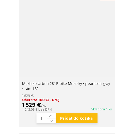
Maxbike Urbea 28" E-bike Mestský • pearl sea gray
• rám 18"
1 629 €
Ušetríte 100 €
(- 6 %)
1 529 €
/
ks
Skladom 1 ks
1 243,09 €
bez DPH
Pridať do košíka