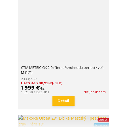
CTM METRIC GX 2.0 (čierna/sivohnedá perleť) • veľ.
M (17")
2 199,99 €
Ušetríte 200,99 €
(- 9 %)
1 999 €
/
ks
Nie je skladom
1 625,20 €
bez DPH
Detail
Akcia
Novinka