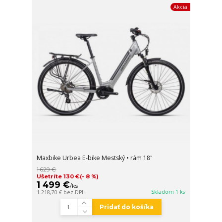
Akcia
Maxbike Urbea E-bike Mestský • rám 18"
1 629 €
Ušetríte 130 €
(- 8 %)
1 499 €
/
ks
Skladom 1 ks
1 218,70 €
bez DPH
Pridať do košíka