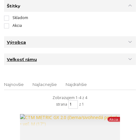
Štítky
Skladom
Akcia
Výrobca
Veľkosť rámu
Najnovšie
Najlacnejšie
Najdrahšie
Zobrazujem 1-4 z 4
strana
z 1
Akcia