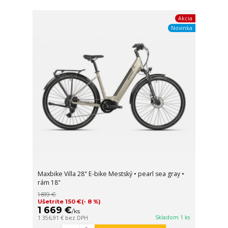
Akcia
Novinka
Maxbike Villa 28" E-bike Mestský • pearl sea gray •
rám 18"
1 819 €
Ušetríte 150 €
(- 8 %)
1 669 €
/
ks
Skladom 1 ks
1 356,91 €
bez DPH