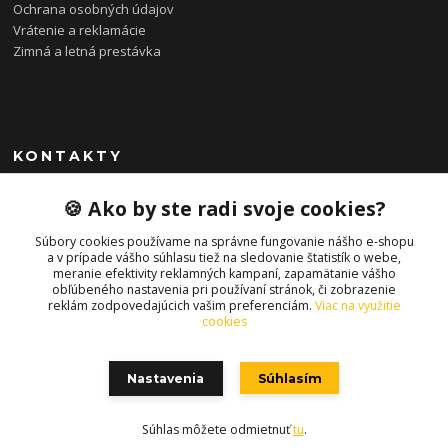
Ochrana osobných údajov
Vrátenie a reklamácie
Zimná a letná prestávka
KONTAKTY
0948 085 857
🍪 Ako by ste radi svoje cookies?
(Ut-Pia 11-19 hod., So 09-14 hod.)
Súbory cookies používame na správne fungovanie nášho e-shopu
info@bonkybike.sk
a v prípade vášho súhlasu tiež na sledovanie štatistík o webe,
meranie efektivity reklamných kampaní, zapamätanie vášho
obľúbeného nastavenia pri používaní stránok, či zobrazenie
reklám zodpovedajúcich vašim preferenciám.
Viac na využitie
cookies
Nastavenia
Súhlasím
Copyright © 2021 bonkybike.sk
Súhlas môžete odmietnuť
tu
.