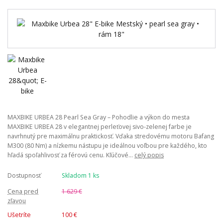
MAXBIKE URBEA 28 Pearl Sea Gray – Pohodlie a výkon do mesta
MAXBIKE URBEA 28 v elegantnej perleťovej sivo-zelenej farbe je
navrhnutý pre maximálnu praktickosť. Vďaka stredovému motoru Bafang
M300 (80 Nm) a nízkemu nástupu je ideálnou voľbou pre každého, kto
hľadá spoľahlivosť za férovú cenu. Kľúčové...
celý popis
Dostupnosť
Skladom 1 ks
Cena pred
1 629 €
zľavou
Ušetríte
100 €