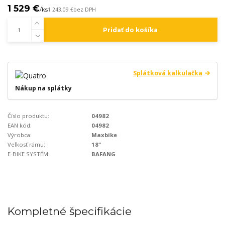
1 529 €
/
ks
1 243,09 €
bez DPH
Pridať do košíka
Splátková kalkulačka
Nákup na splátky
Číslo produktu:
04982
EAN kód:
04982
Výrobca:
Maxbike
Veľkosť rámu:
18"
E-BIKE SYSTÉM:
BAFANG
Kompletné špecifikácie