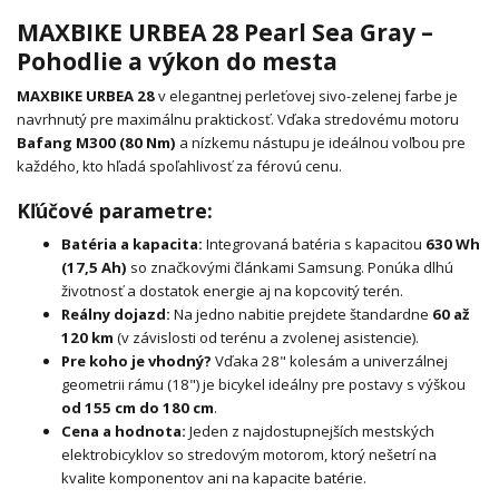
MAXBIKE URBEA 28 Pearl Sea Gray –
Pohodlie a výkon do mesta
MAXBIKE URBEA 28
v elegantnej perleťovej sivo-zelenej farbe je
navrhnutý pre maximálnu praktickosť. Vďaka stredovému motoru
Bafang M300 (80 Nm)
a nízkemu nástupu je ideálnou voľbou pre
každého, kto hľadá spoľahlivosť za férovú cenu.
Kľúčové parametre:
Batéria a kapacita:
Integrovaná batéria s kapacitou
630 Wh
(17,5 Ah)
so značkovými článkami Samsung. Ponúka dlhú
životnosť a dostatok energie aj na kopcovitý terén.
Reálny dojazd:
Na jedno nabitie prejdete štandardne
60 až
120 km
(v závislosti od terénu a zvolenej asistencie).
Pre koho je vhodný?
Vďaka 28" kolesám a univerzálnej
geometrii rámu (18") je bicykel ideálny pre postavy s výškou
od 155 cm do 180 cm
.
Cena a hodnota:
Jeden z najdostupnejších mestských
elektrobicyklov so stredovým motorom, ktorý nešetrí na
kvalite komponentov ani na kapacite batérie.