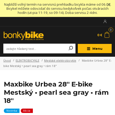
Najbližší voľný termín na servisnú prehliadku bicykla máme od 06.08.
Bicykel môžete odovzdať do servisu kedykoľvek počas otváracích
hodín (ut-pia 11-19, so 09-14). Doba servisu 2-4dni.
0
0 €
Menu
Úvod
ELEKTROBICYKLE
Mestské elektrobicykle
Maxbike Urbea 28" E-
bike Mestský • pearl sea gray • rám 18"
Maxbike Urbea 28" E-bike
Mestský • pearl sea gray • rám
18"
Novinka
Akcia