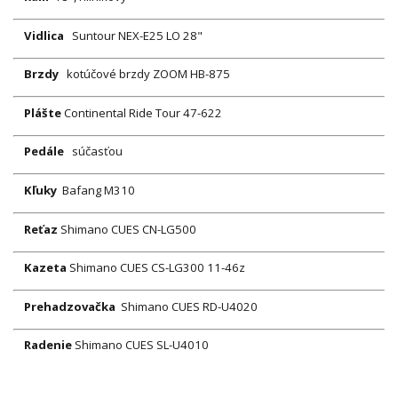
Vidlica
Suntour NEX-E25 LO 28"
Brzdy
kotúčové brzdy ZOOM HB-875
Plášte
Continental Ride Tour 47-622
Pedále
súčasťou
Kľuky
Bafang M310
Reťaz
Shimano CUES CN-LG500
Kazeta
Shimano CUES CS-LG300 11-46z
Prehadzovačka
Shimano CUES RD-U4020
Radenie
Shimano CUES SL-U4010