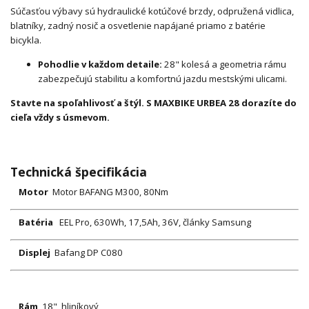
Súčasťou výbavy sú hydraulické kotúčové brzdy, odpružená vidlica,
blatníky, zadný nosič a osvetlenie napájané priamo z batérie
bicykla.
Pohodlie v každom detaile:
28" kolesá a geometria rámu
zabezpečujú stabilitu a komfortnú jazdu mestskými ulicami.
Stavte na spoľahlivosť a štýl. S MAXBIKE URBEA 28 dorazíte do
cieľa vždy s úsmevom.
Technická špecifikácia
Motor
Motor BAFANG M300, 80Nm
Batéria
EEL Pro, 630Wh, 17,5Ah, 36V, články Samsung
Displej
Bafang DP C080
Rám
18", hliníkový