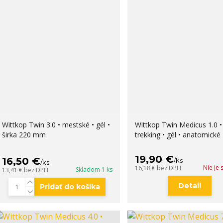
Wittkop Twin 3.0 • mestské • gél •
Wittkop Twin Medicus 1.0 •
širka 220 mm
trekking • gél • anatomické
19,90 €
16,50 €
/
ks
/
ks
Nie je
16,18 €
bez DPH
Skladom 1 ks
13,41 €
bez DPH
Detail
Pridať do košíka