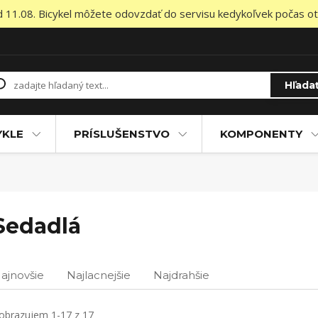
od 11.08. Bicykel môžete odovzdať do servisu kedykoľvek počas otv
Hľada
YKLE
PRÍSLUŠENSTVO
KOMPONENTY
Sedadlá
ajnovšie
Najlacnejšie
Najdrahšie
obrazujem 1-17 z 17