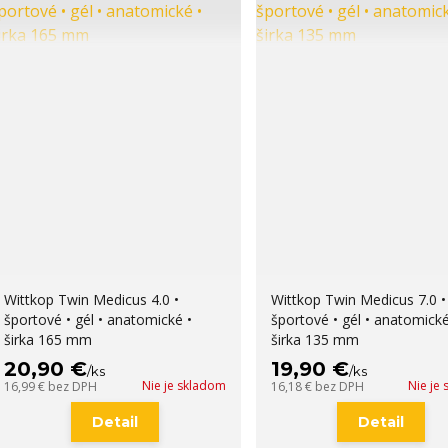
Wittkop Twin Medicus 4.0 •
Wittkop Twin Medicus 7.0 •
športové • gél • anatomické •
športové • gél • anatomické
širka 165 mm
širka 135 mm
20,90 €
19,90 €
/
ks
/
ks
Nie je skladom
Nie je
16,99 €
bez DPH
16,18 €
bez DPH
Detail
Detail