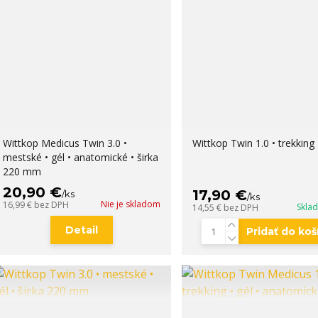
Wittkop Medicus Twin 3.0 •
Wittkop Twin 1.0 • trekking 
mestské • gél • anatomické • širka
220 mm
20,90 €
17,90 €
/
ks
/
ks
Nie je skladom
16,99 €
bez DPH
Skla
14,55 €
bez DPH
Detail
Pridať do koš