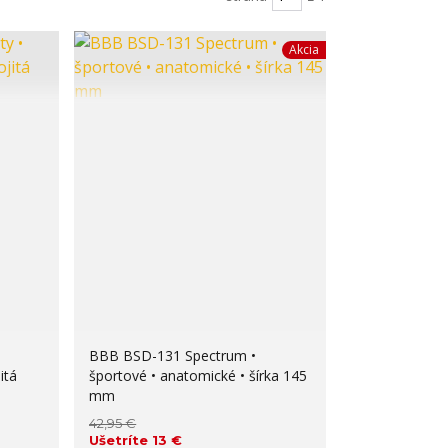
Akcia
BBB BSD-131 Spectrum •
itá
športové • anatomické • šírka 145
mm
42,95 €
Ušetríte 13 €