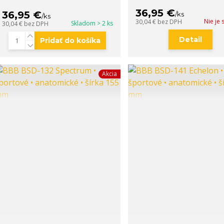
36,95 €
36,95 €
/
ks
/
ks
Nie je
30,04 €
bez DPH
Skladom > 2 ks
30,04 €
bez DPH
Detail
Pridať do košíka
Akcia