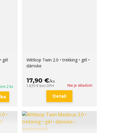
• gél
Wittkop Twin 2.0 • trekking • gél •
dámske
17,90 €
/
ks
Nie je skladom
14,55 €
bez DPH
dom 2 ks
Detail
íka