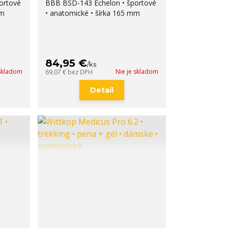
ortové
BBB BSD-143 Echelon • športové
mm
• anatomické • šírka 165 mm
84,95 €
/
ks
 skladom
Nie je skladom
69,07 €
bez DPH
Detail