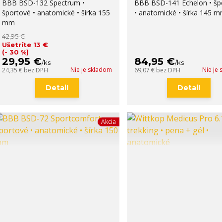
BBB BSD-132 Spectrum •
BBB BSD-141 Echelon • šp
športové • anatomické • šírka 155
• anatomické • šírka 145 
mm
42,95 €
Ušetríte 13 €
(- 30 %)
29,95 €
84,95 €
/
ks
/
ks
Nie je skladom
Nie je
24,35 €
bez DPH
69,07 €
bez DPH
Detail
Detail
Akcia