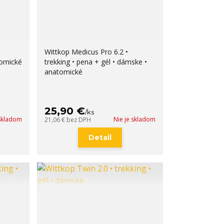
Wittkop Medicus Pro 6.2 •
tomické
trekking • pena + gél • dámske •
anatomické
25,90 €
/
ks
 skladom
Nie je skladom
21,06 €
bez DPH
Detail