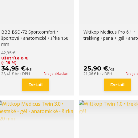
BBB BSD-72 Sportcomfort •
Wittkop Medicus Pro 6.1 •
športové • anatomické • šírka 150
trekking • pena + gél • ana
mm
42,95 €
Ušetríte 8 €
(- 19 %)
34,95 €
25,90 €
/
ks
/
ks
Nie je skladom
Nie je
28,41 €
bez DPH
21,06 €
bez DPH
Detail
Detail