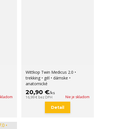
Wittkop Twin Medicus 2.0 •
trekking • gél • dámske •
anatomické
20,90 €
/
ks
 skladom
Nie je skladom
16,99 €
bez DPH
Detail