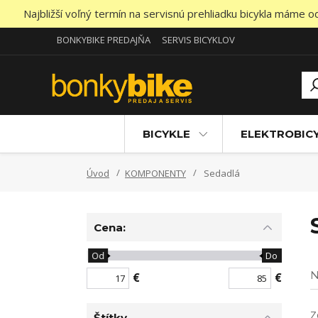
Najbližší voľný termín na servisnú prehliadku bicykla máme 
BONKYBIKE PREDAJŇA
SERVIS BICYKLOV
BICYKLE
ELEKTROBIC
Úvod
KOMPONENTY
Sedadlá
Cena:
Od
Do
N
€
€
Z
Štítky