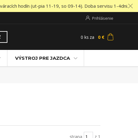
áracích hodín (ut-pia 11-19, so 09-14). Doba servisu 1-4dni.
Prihlásenie
0
ks
za
0 €
ť
VÝSTROJ PRE JAZDCA
strana
z 1