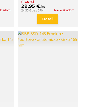
(- 30 %)
29,95 €
/
ks
 skladom
Nie je skladom
24,35 €
bez DPH
Detail