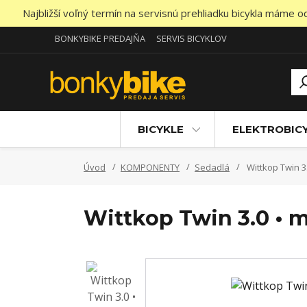
Najbližší voľný termín na servisnú prehliadku bicykla máme 
BONKYBIKE PREDAJŇA
SERVIS BICYKLOV
BICYKLE
ELEKTROBIC
Úvod
KOMPONENTY
Sedadlá
Wittkop Twin 3.
Wittkop Twin 3.0 • m