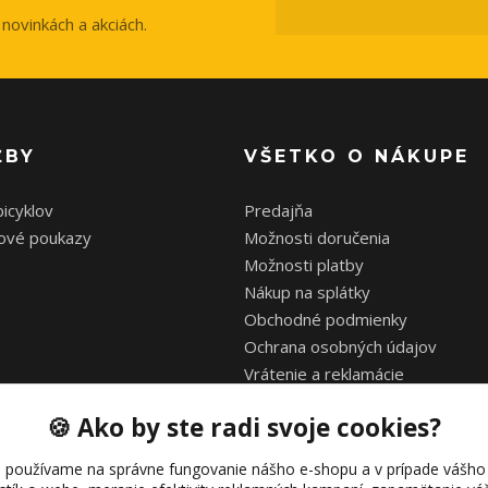
novinkách a akciách.
ŽBY
VŠETKO O NÁKUPE
bicyklov
Predajňa
ové poukazy
Možnosti doručenia
Možnosti platby
Nákup na splátky
Obchodné podmienky
Ochrana osobných údajov
Vrátenie a reklamácie
Zimná a letná prestávka
🍪 Ako by ste radi svoje cookies?
 používame na správne fungovanie nášho e-shopu a v prípade vášho 