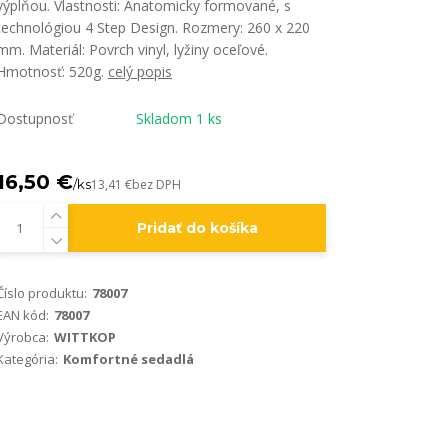
výplňou. Vlastnosti: Anatomicky formované, s
technológiou 4 Step Design. Rozmery: 260 x 220
mm. Materiál: Povrch vinyl, lyžiny oceľové.
Hmotnosť: 520g.
celý popis
Dostupnosť
Skladom 1 ks
16,50 €
/
ks
13,41 €
bez DPH
Pridať do košíka
Číslo produktu:
78007
EAN kód:
78007
Výrobca:
WITTKOP
Kategória:
Komfortné sedadlá