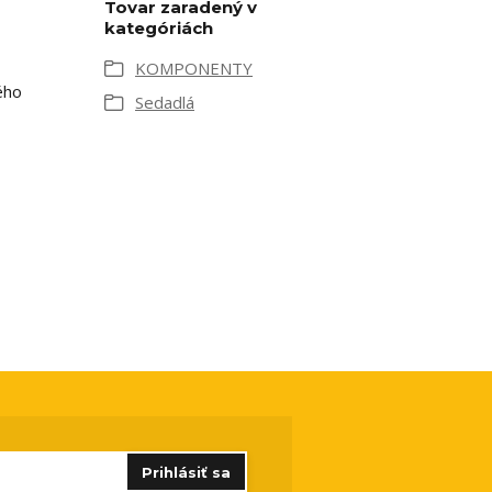
Tovar zaradený v
kategóriách
KOMPONENTY
ého
Sedadlá
Prihlásiť sa