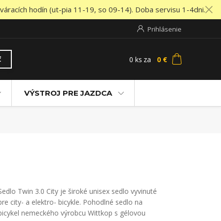
áracích hodín (ut-pia 11-19, so 09-14). Doba servisu 1-4dni.
Prihlásenie
0
ks
za
0 €
ť
VÝSTROJ PRE JAZDCA
Sedlo Twin 3.0 City je široké unisex sedlo vyvinuté
pre city- a elektro- bicykle. Pohodlné sedlo na
bicykel nemeckého výrobcu Wittkop s gélovou