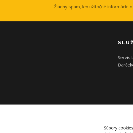
Žiadny spam, len užitočné informácie o 
SLU
Servis 
Darček
Súbory cookies