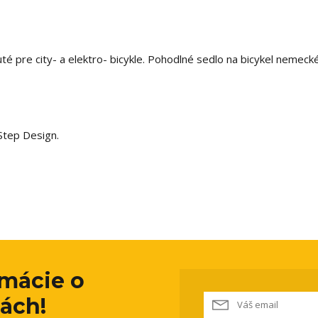
uté pre city- a elektro- bicykle. Pohodlné sedlo na bicykel nemeck
Step Design.
rmácie o
ách!