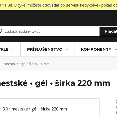
od 11.08. Bicykel môžete odovzdať do servisu kedykoľvek počas otv
Hľada
YKLE
PRÍSLUŠENSTVO
KOMPONENTY
0 • mestské • gél • širka 220 mm
estské • gél • širka 220 mm