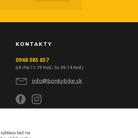
KONTAKTY
0948 085 857
(Ut-Pia 11-19 hod., So 09-14 hod.)
info@bonkybike.sk
súhlasu tiež na