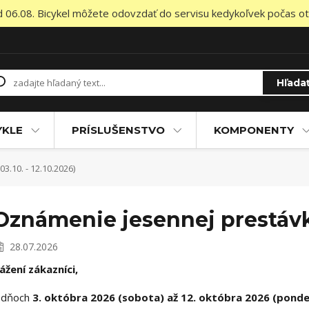
od 06.08. Bicykel môžete odovzdať do servisu kedykoľvek počas otv
Hľada
YKLE
PRÍSLUŠENSTVO
KOMPONENTY
.10. - 12.10.2026)
Oznámenie jesennej prestávky 
28.07.2026
ážení zákazníci,
 dňoch
3. októbra 2026 (sobota) až 12. októbra 2026 (pond