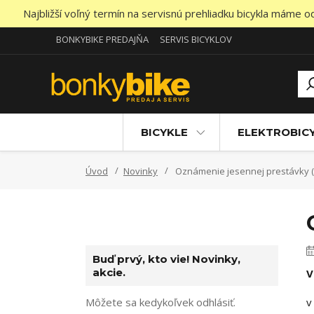
Najbližší voľný termín na servisnú prehliadku bicykla máme 
BONKYBIKE PREDAJŇA
SERVIS BICYKLOV
BICYKLE
ELEKTROBIC
Úvod
Novinky
Oznámenie jesennej prestávky (03
Buď prvý, kto vie! Novinky,
akcie.
V
Môžete sa kedykoľvek odhlásiť.
v