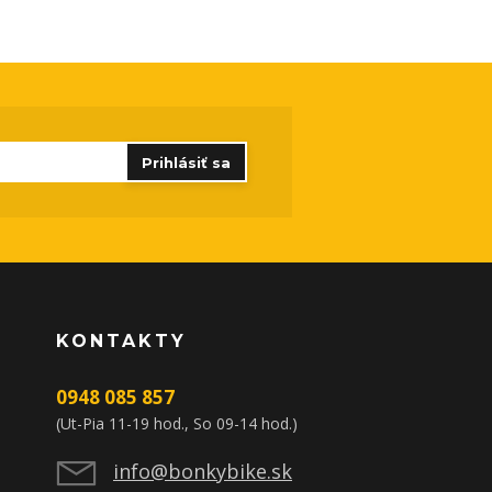
Prihlásiť sa
KONTAKTY
0948 085 857
(Ut-Pia 11-19 hod., So 09-14 hod.)
info@bonkybike.sk