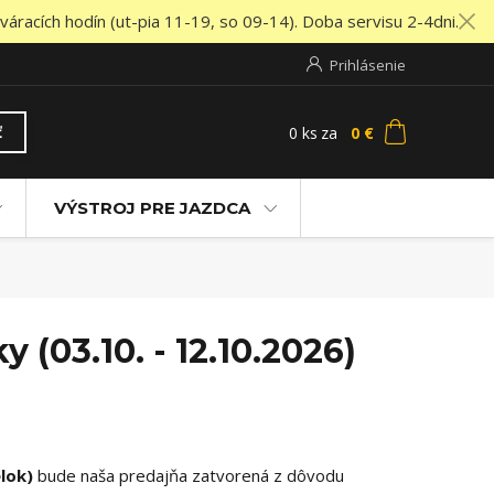
áracích hodín (ut-pia 11-19, so 09-14). Doba servisu 2-4dni.
Prihlásenie
0
ks
za
0 €
ť
VÝSTROJ PRE JAZDCA
(03.10. - 12.10.2026)
elok)
bude naša predajňa zatvorená z dôvodu