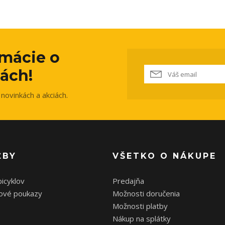
rmácie o
ách!
novinkách a akciách.
ŽBY
VŠETKO O NÁKUPE
bicyklov
Predajňa
ové poukazy
Možnosti doručenia
Možnosti platby
Nákup na splátky