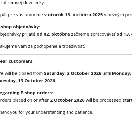
elofiremnej dovolenky.
päť pre vás otvoríme
v utorok 13. októbra 2025
v bežných pr
-shop objednávky:
bjednávky prijaté
od 02. októbra
začneme spracovávať
od 13.
akujeme vám za pochopenie a trpezlivosť.
ear customers,
e will be closed from
Saturday, 3 October 2026
until
Monday, 
uesday, 13 October 2026.
egarding E-shop orders:
rders placed on or after
2 October 2026
will be processed star
hank you for your understanding and patience.