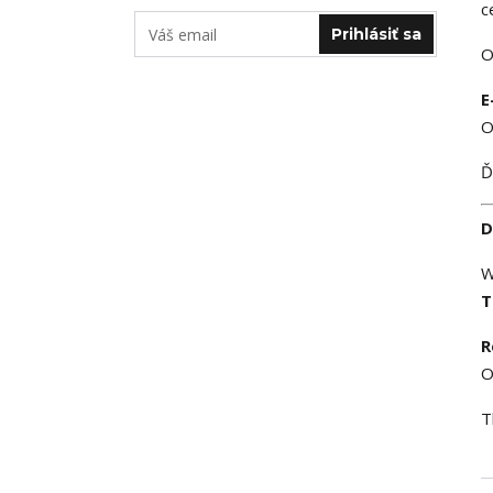
c
Prihlásiť sa
O
E
O
Ď
D
W
T
R
O
T