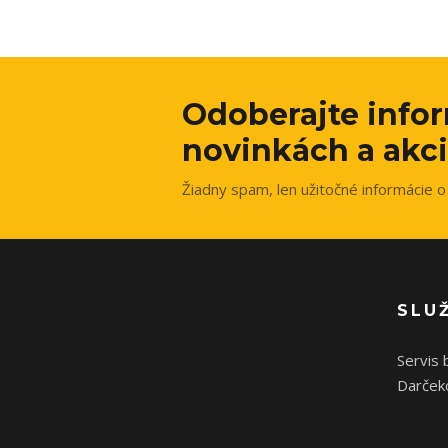
Odoberajte info
novinkách a akci
Žiadny spam, len užitočné informácie o 
SLU
Servis 
Darček