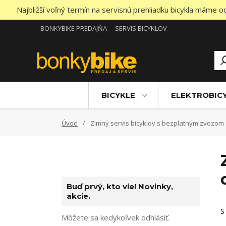
Najbližší voľný termín na servisnú prehliadku bicykla máme 
BONKYBIKE PREDAJŇA
SERVIS BICYKLOV
BICYKLE
ELEKTROBIC
Úvod
Zimný servis bicyklov s bezplatným zvozom 
Buď prvý, kto vie! Novinky,
akcie.
S
Môžete sa kedykoľvek odhlásiť.