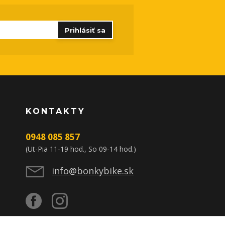
Prihlásiť sa
KONTAKTY
0948 085 857
(Ut-Pia 11-19 hod., So 09-14 hod.)
info@bonkybike.sk