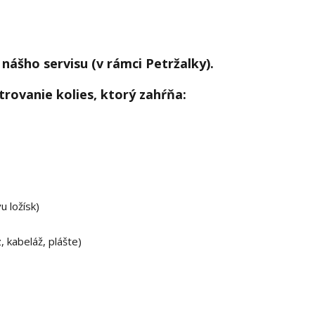
nášho servisu (v rámci Petržalky).
rovanie kolies, ktorý zahŕňa:
u ložísk)
 kabeláž, plášte)