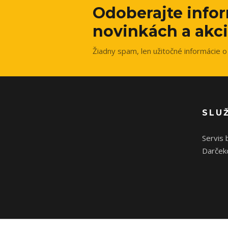
Odoberajte info
novinkách a akci
Žiadny spam, len užitočné informácie o 
SLU
Servis 
Darček