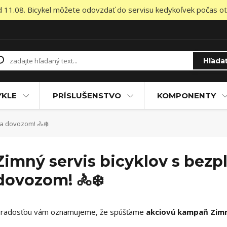
od 11.08. Bicykel môžete odovzdať do servisu kedykoľvek počas otv
Hľada
YKLE
PRÍSLUŠENSTVO
KOMPONENTY
a dovozom! 🚴❄️
Zimný servis bicyklov s bez
dovozom! 🚴❄️
 radosťou vám oznamujeme, že spúšťame
akciovú kampaň Zimn