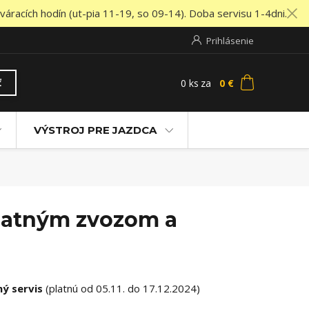
áracích hodín (ut-pia 11-19, so 09-14). Doba servisu 1-4dni.
Prihlásenie
0
ks
za
0 €
ť
VÝSTROJ PRE JAZDCA
platným zvozom a
ý servis
(platnú od 05.11. do 17.12.2024)