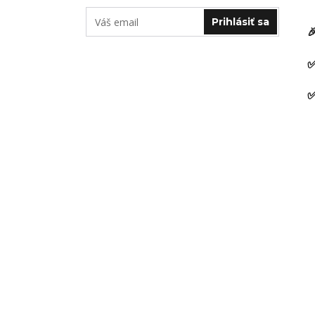
Prihlásiť sa

✅
✅