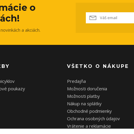
rmácie o
ách!
novinkách a akciách.
ŽBY
VŠETKO O NÁKUPE
bicyklov
Predajňa
ové poukazy
Možnosti doručenia
Možnosti platby
Nákup na splátky
Obchodné podmienky
Ochrana osobných údajov
Vrátenie a reklamácie
Zimná a letná prestávka