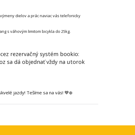
 výmeny dielov a prác naviac vás telefonicky
ng s váhovým limitom bicykla do 25kg.
 cez rezervačný systém bookio:
voz sa dá objednať vždy na utorok
kvelé jazdy! Tešíme sa na vás! 💙❄️