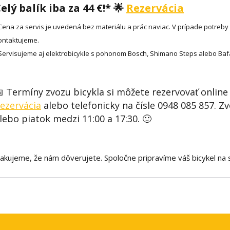
elý balík iba za 44 €!* 🌟
Rezervácia
Cena za servis je uvedená bez materiálu a prác naviac. V prípade potreby
ontaktujeme.
Servisujeme aj elektrobicykle s pohonom Bosch, Shimano Steps alebo Bafa
 Termíny zvozu bicykla si môžete rezervovať online
ezervácia
alebo telefonicky na čísle 0948 085 857. Z
lebo piatok medzi 11:00 a 17:30. 🙂
akujeme, že nám dôverujete. Spoločne pripravíme váš bicykel na s