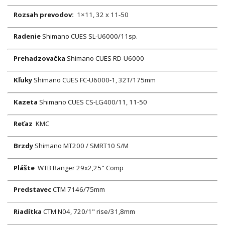
Rozsah prevodov:
1×11, 32 x 11-50
Radenie
Shimano CUES SL-U6000/11sp.
Prehadzovačka
Shimano CUES RD-U6000
Kľuky
Shimano CUES FC-U6000-1, 32T/175mm
Kazeta
Shimano CUES CS-LG400/11, 11-50
Reťaz
KMC
Brzdy
Shimano MT200 / SMRT10 S/M
Plášte
WTB Ranger 29x2,25" Comp
Predstavec
CTM 7146/75mm
Riadítka
CTM N04, 720/1" rise/31,8mm