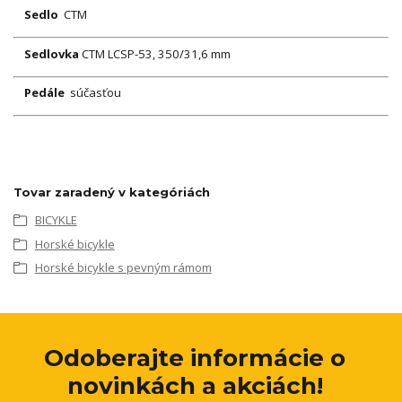
Sedlo
CTM
Sedlovka
CTM LCSP-53, 350/31,6 mm
Pedále
súčasťou
Tovar zaradený v kategóriách
BICYKLE
Horské bicykle
Horské bicykle s pevným rámom
Odoberajte informácie o
novinkách a akciách!