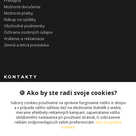
Predajňa
Možnosti doručenia
Možnosti platby
Nákup na splátky
Obchodné podmienky
Ochrana osobných údajov
Vrátenie a reklamácie
Zimná a letná prestávka
KONTAKTY
0948 085 857
🍪 Ako by ste radi svoje cookies?
(Ut-Pia 11-19 hod., So 09-14 hod.)
Súbory cookies používame na správne fungovanie nášho e-shopu
info@bonkybike.sk
a v prípade vášho súhlasu tiež na sledovanie štatistík o webe,
meranie efektivity reklamných kampaní, zapamätanie vášho
obľúbeného nastavenia pri používaní stránok, či zobrazenie
reklám zodpovedajúcich vašim preferenciám.
Viac na využitie
cookies