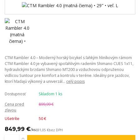
CTM Rambler 4.0 – Moderný horský bicykel s ľahkým hliníkovým rámom
CTM Rambler 4.0 je vybavený spoľahlivým radením Shimano CUES 1x11,
hydraulickými brzdami Shimano MT200 a vzduchovou odpruženou
vidlicou Suntour pre komfort a kontrolu v teréne. Ideálny pre jazdcov,
ktorí hľadajú výkonný a univerzál...
celý popis
Dostupnosť
Skladom 1 ks
Cena pred
899,99 €
zľavou
Ušetríte
50 €
849,99 €
/
ks
691,05 €
bez DPH