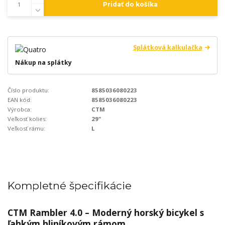
Pridať do košíka
Splátková kalkulačka
Nákup na splátky
Číslo produktu:
8585036080223
EAN kód:
8585036080223
Výrobca:
CTM
Veľkosť kolies:
29"
Veľkosť rámu:
L
Kompletné špecifikácie
CTM Rambler 4.0 – Moderný horský bicykel s
ľahkým hliníkovým rámom