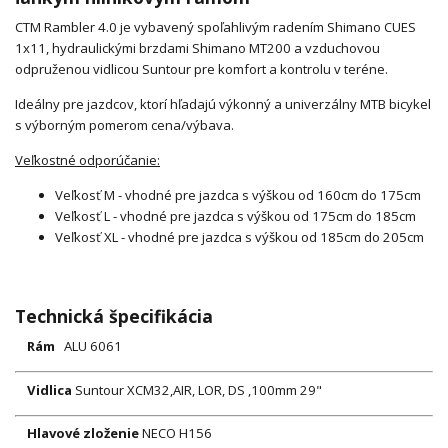
CTM Rambler 4.0 je vybavený spoľahlivým radením Shimano CUES
1x11, hydraulickými brzdami Shimano MT200 a vzduchovou
odpruženou vidlicou Suntour pre komfort a kontrolu v teréne.
Ideálny pre jazdcov, ktorí hľadajú výkonný a univerzálny MTB bicykel
s výborným pomerom cena/výbava.
Veľkostné odporúčanie:
Veľkosť M - vhodné pre jazdca s výškou od 160cm do 175cm
Veľkosť L - vhodné pre jazdca s výškou od 175cm do 185cm
Veľkosť XL - vhodné pre jazdca s výškou od 185cm do 205cm
Technická špecifikácia
Rám
ALU 6061
Vidlica
Suntour XCM32,AIR, LOR, DS ,100mm 29"
Hlavové zloženie
NECO H156