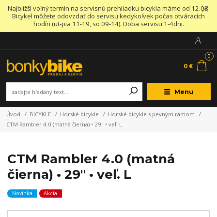
Najbližší voľný termín na servisnú prehliadku bicykla máme od 12.08.
Bicykel môžete odovzdať do servisu kedykoľvek počas otváracích
hodín (ut-pia 11-19, so 09-14). Doba servisu 1-4dni.
0
0 €
Menu
Úvod
BICYKLE
Horské bicykle
Horské bicykle s pevným rámom
CTM Rambler 4.0 (matná čierna) • 29" • veľ. L
CTM Rambler 4.0 (matná
čierna) • 29" • veľ. L
Novinka
Akcia