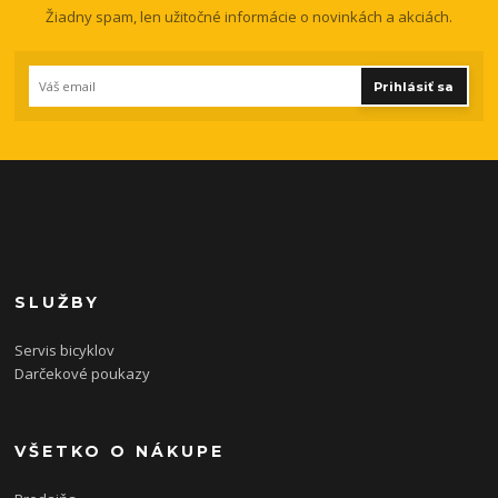
Žiadny spam, len užitočné informácie o novinkách a akciách.
Prihlásiť sa
SLUŽBY
Servis bicyklov
Darčekové poukazy
VŠETKO O NÁKUPE