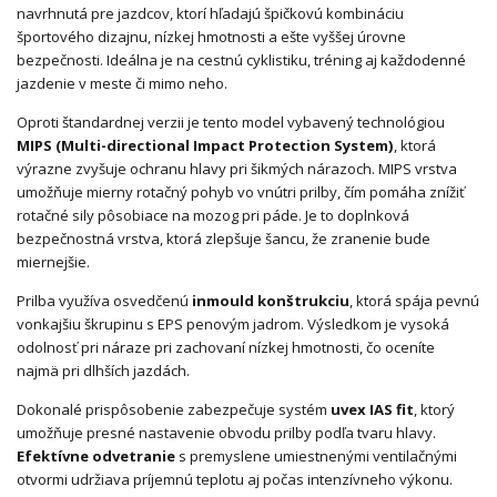
navrhnutá pre jazdcov, ktorí hľadajú špičkovú kombináciu
športového dizajnu, nízkej hmotnosti a ešte vyššej úrovne
bezpečnosti. Ideálna je na cestnú cyklistiku, tréning aj každodenné
jazdenie v meste či mimo neho.
Oproti štandardnej verzii je tento model vybavený technológiou
MIPS (Multi-directional Impact Protection System)
, ktorá
výrazne zvyšuje ochranu hlavy pri šikmých nárazoch. MIPS vrstva
umožňuje mierny rotačný pohyb vo vnútri prilby, čím pomáha znížiť
rotačné sily pôsobiace na mozog pri páde. Je to doplnková
bezpečnostná vrstva, ktorá zlepšuje šancu, že zranenie bude
miernejšie.
Prilba využíva osvedčenú
inmould konštrukciu
, ktorá spája pevnú
vonkajšiu škrupinu s EPS penovým jadrom. Výsledkom je vysoká
odolnosť pri náraze pri zachovaní nízkej hmotnosti, čo oceníte
najmä pri dlhších jazdách.
Dokonalé prispôsobenie zabezpečuje systém
uvex IAS fit
, ktorý
umožňuje presné nastavenie obvodu prilby podľa tvaru hlavy.
Efektívne odvetranie
s premyslene umiestnenými ventilačnými
otvormi udržiava príjemnú teplotu aj počas intenzívneho výkonu.