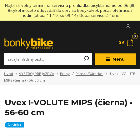
Najbližší voľný termín na servisnú prehliadku bicykla máme od 06.08.
Bicykel môžete odovzdať do servisu kedykoľvek počas otváracích
hodín (ut-pia 11-19, so 09-14). Doba servisu 2-4dni.
0
0 €
Menu
Úvod
VÝSTROJ PRE JAZDCA
Prilby
Pánske/Dámske
Uvex I-VOLUTE
MIPS (čierna) • 56-60 cm
Uvex I-VOLUTE MIPS (čierna) •
56-60 cm
Novinka