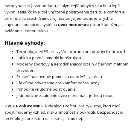
Aerodynamický tvar podporuje plynulejší pohyb vzduchu a lepší
výkon, zatiaľ čo kvalitné vnútorné polstrovanie zaručuje komfort aj
pri dlhších trasách. Samozrejmosťou je jednoduché a rýchle
zapínanie pomocou systému
uvex monomatic
, ktoré umožňuje
ovládanie jednou rukou.
Hlavné výhody:
Technológia MIPS pre vyššiu ochranu pri rotačných nárazoch
Ľahká a pevná inmould konštrukcia
Moderný športový a aerodynamický dizajn v čiernom matnom
prevedení
Presné nastavenie pomocou uvex IAS systému
Efektívne odvetranie pre komfort počas jazdy
Pohodlné vnútorné polstrovanie
Jednoduché zapínanie uvex monomatic jednou rukou
UVEX I-Volute MIPS
je ideálnou voľbou pre cyklistov, ktorí chcú
spojiť moderný vzhľad, nízku hmotnosť a pokročilú bezpečnostnú
technológiu pre istotu na ceste aj mimo nej.