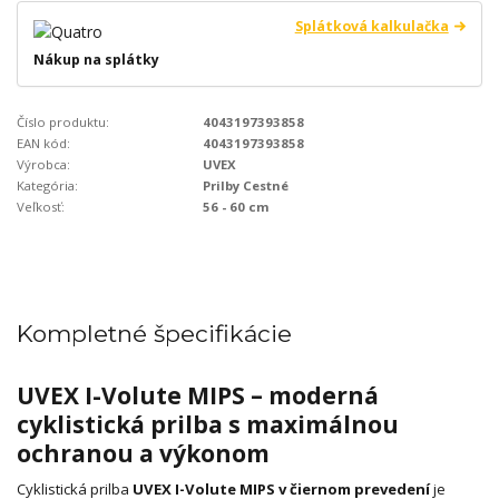
Splátková kalkulačka
Nákup na splátky
Číslo produktu:
4043197393858
EAN kód:
4043197393858
Výrobca:
UVEX
Kategória:
Prilby Cestné
Veľkosť:
56 - 60 cm
Kompletné špecifikácie
UVEX I-Volute MIPS – moderná
cyklistická prilba s maximálnou
ochranou a výkonom
Cyklistická prilba
UVEX I-Volute MIPS v čiernom prevedení
je