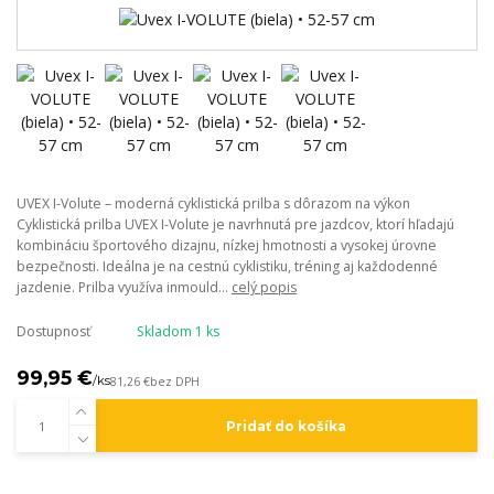
UVEX I-Volute – moderná cyklistická prilba s dôrazom na výkon
Cyklistická prilba UVEX I-Volute je navrhnutá pre jazdcov, ktorí hľadajú
kombináciu športového dizajnu, nízkej hmotnosti a vysokej úrovne
bezpečnosti. Ideálna je na cestnú cyklistiku, tréning aj každodenné
jazdenie. Prilba využíva inmould...
celý popis
Dostupnosť
Skladom 1 ks
99,95 €
/
ks
81,26 €
bez DPH
Pridať do košíka