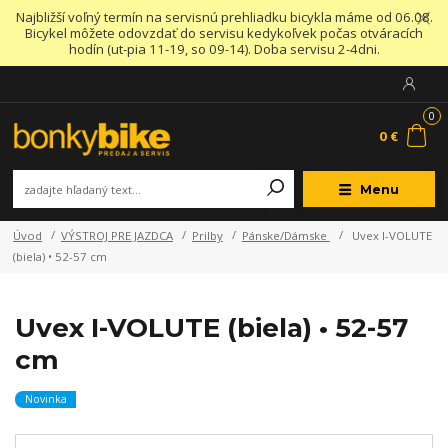
Najbližší voľný termín na servisnú prehliadku bicykla máme od 06.08.
Bicykel môžete odovzdať do servisu kedykoľvek počas otváracích
hodín (ut-pia 11-19, so 09-14). Doba servisu 2-4dni.
0
0 €
Menu
Úvod
VÝSTROJ PRE JAZDCA
Prilby
Pánske/Dámske
Uvex I-VOLUTE
(biela) • 52-57 cm
Uvex I-VOLUTE (biela) • 52-57
cm
Novinka