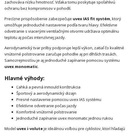
zachováva nízku hmotnosť. Vďaka tomu poskytuje spoľahlivú
ochranu bez kompromisov v pohodlí.
Precízne prispôsobenie zabezpečuje
uvex IAS fit systém
, ktorý
umožňuje jednoduché nastavenie podľa tvaru hlavy. Efektívne
odvetranie s viacerými ventilačnými otvormi udržiava optimálnu
teplotu aj počas intenzívnej jazdy.
Aerodynamický tvar prilby podporuje lepší výkon, zatiaľ čo kvalitné
vnútorné polstrovanie zaručuje pohodlie aj pri dlhších trasách.
Samozrejmosťou je aj jednoduché zapínanie pomocou systému
uvex monomatic
.
Hlavné výhody:
Ľahká a pevná inmould konštrukcia
Športový a aerodynamický dizajn
Presné nastavenie pomocou uvex IAS systému
Efektívne odvetranie počas jazdy
Komfortné vnútorné polstrovanie
Jednoduché zapínanie uvex monomatic jednou rukou
Model
uvex i-volute
je ideálnou voľbou pre cyklistov, ktorí hľadajú