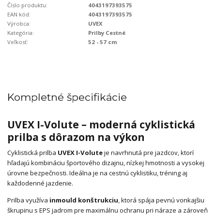
Číslo produktu:
4043197393575
EAN kód:
4043197393575
Výrobca:
UVEX
Kategória:
Prilby Cestné
Veľkosť:
52 - 57 cm
Kompletné špecifikácie
UVEX I-Volute – moderná cyklistická
prilba s dôrazom na výkon
Cyklistická prilba
UVEX I-Volute
je navrhnutá pre jazdcov, ktorí
hľadajú kombináciu športového dizajnu, nízkej hmotnosti a vysokej
úrovne bezpečnosti. Ideálna je na cestnú cyklistiku, tréning aj
každodenné jazdenie.
Prilba využíva
inmould konštrukciu
, ktorá spája pevnú vonkajšiu
škrupinu s EPS jadrom pre maximálnu ochranu pri náraze a zároveň