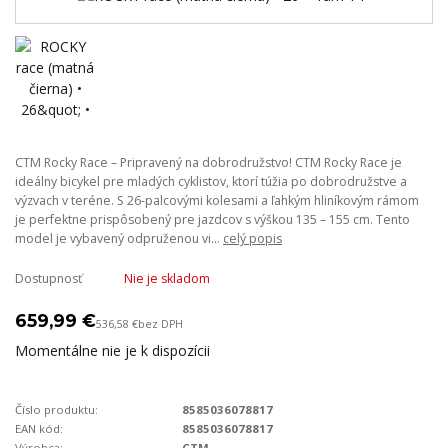
CTM Rocky Race – Pripravený na dobrodružstvo! CTM Rocky Race je
ideálny bicykel pre mladých cyklistov, ktorí túžia po dobrodružstve a
výzvach v teréne. S 26-palcovými kolesami a ľahkým hliníkovým rámom
je perfektne prispôsobený pre jazdcov s výškou 135 – 155 cm. Tento
model je vybavený odpruženou vi...
celý popis
Dostupnosť
Nie je skladom
659,99 €
536,58 €
bez DPH
Momentálne nie je k dispozícii
Číslo produktu:
8585036078817
EAN kód:
8585036078817
Výrobca:
CTM