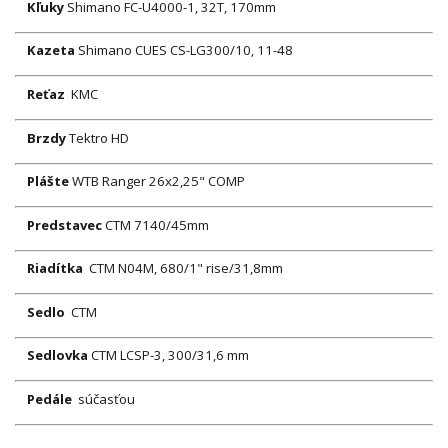
Kľuky
Shimano FC-U4000-1, 32T, 170mm
Kazeta
Shimano CUES CS-LG300/10, 11-48
Reťaz
KMC
Brzdy
Tektro HD
Plášte
WTB Ranger 26x2,25" COMP
Predstavec
CTM 7140/45mm
Riadítka
CTM N04M, 680/1" rise/31,8mm
Sedlo
CTM
Sedlovka
CTM LCSP-3, 300/31,6 mm
Pedále
súčasťou