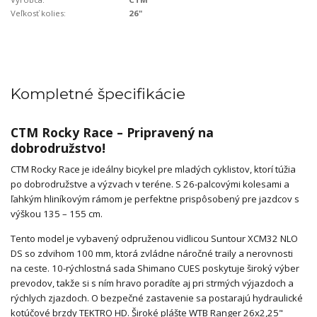
Veľkosť kolies:
26"
Kompletné špecifikácie
CTM Rocky Race – Pripravený na
dobrodružstvo!
CTM Rocky Race je ideálny bicykel pre mladých cyklistov, ktorí túžia
po dobrodružstve a výzvach v teréne. S 26-palcovými kolesami a
ľahkým hliníkovým rámom je perfektne prispôsobený pre jazdcov s
výškou 135 – 155 cm.
Tento model je vybavený odpruženou vidlicou Suntour XCM32 NLO
DS so zdvihom 100 mm, ktorá zvládne náročné traily a nerovnosti
na ceste. 10-rýchlostná sada Shimano CUES poskytuje široký výber
prevodov, takže si s ním hravo poradíte aj pri strmých výjazdoch a
rýchlych zjazdoch. O bezpečné zastavenie sa postarajú hydraulické
kotúčové brzdy TEKTRO HD. Široké plášte WTB Ranger 26x2,25"