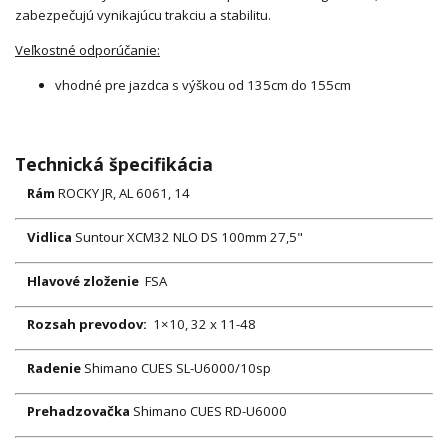
zabezpečujú vynikajúcu trakciu a stabilitu.
Veľkostné odporúčanie:
vhodné pre jazdca s výškou od 135cm do 155cm
Technická špecifikácia
Rám
ROCKY JR, AL 6061, 14
Vidlica
Suntour XCM32 NLO DS 100mm 27,5"
Hlavové zloženie
FSA
Rozsah prevodov:
1×10, 32 x 11-48
Radenie
Shimano CUES SL-U6000/10sp
Prehadzovačka
Shimano CUES RD-U6000