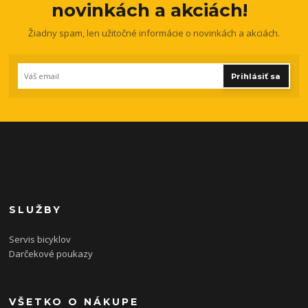
novinkách a akciách!
Žiadny spam, len užitočné informácie o novinkách a akciách.
Prihlásiť sa
SLUŽBY
Servis bicyklov
Darčekové poukazy
VŠETKO O NÁKUPE