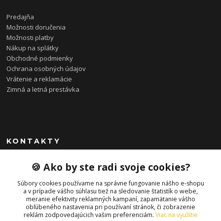
Predajňa
Možnosti doručenia
Možnosti platby
Nákup na splátky
Obchodné podmienky
Ochrana osobných údajov
Vrátenie a reklamácie
Zimná a letná prestávka
KONTAKTY
0948 085 857
🍪 Ako by ste radi svoje cookies?
(Ut-Pia 11-19 hod., So 09-14 hod.)
Súbory cookies používame na správne fungovanie nášho e-shopu
info@bonkybike.sk
a v prípade vášho súhlasu tiež na sledovanie štatistík o webe,
meranie efektivity reklamných kampaní, zapamätanie vášho
obľúbeného nastavenia pri používaní stránok, či zobrazenie
reklám zodpovedajúcich vašim preferenciám.
Viac na využitie