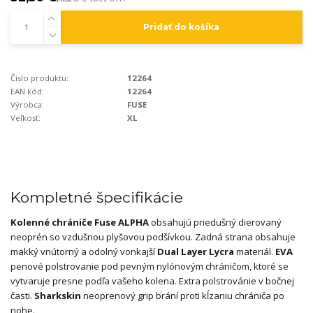
Pridať do košíka
Číslo produktu:
12264
EAN kód:
12264
Výrobca:
FUSE
Veľkosť:
XL
Kompletné špecifikácie
Kolenné chrániče Fuse ALPHA
obsahujú priedušný dierovaný
neoprén so vzdušnou plyšovou podšívkou. Zadná strana obsahuje
mäkký vnútorný a odolný vonkajší
Dual Layer Lycra
materiál.
EVA
penové polstrovanie pod pevným nylónovým chráničom, ktoré se
vytvaruje presne podľa vašeho kolena. Extra polstrovánie v bočnej
časti.
Sharkskin
neoprenový grip brání proti kĺzaniu chrániča po
nohe.