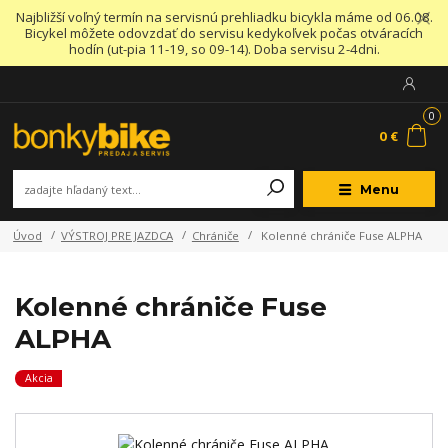
Najbližší voľný termín na servisnú prehliadku bicykla máme od 06.08.
Bicykel môžete odovzdať do servisu kedykoľvek počas otváracích
hodín (ut-pia 11-19, so 09-14). Doba servisu 2-4dni.
0
0 €
Menu
Úvod
VÝSTROJ PRE JAZDCA
Chrániče
Kolenné chrániče Fuse ALPHA
Kolenné chrániče Fuse
ALPHA
Akcia