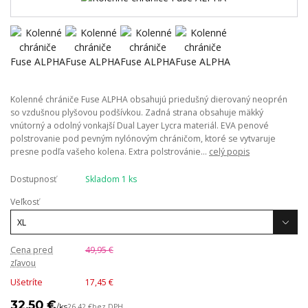
Kolenné chrániče Fuse ALPHA obsahujú priedušný dierovaný neoprén
so vzdušnou plyšovou podšívkou. Zadná strana obsahuje mäkký
vnútorný a odolný vonkajší Dual Layer Lycra materiál. EVA penové
polstrovanie pod pevným nylónovým chráničom, ktoré se vytvaruje
presne podľa vašeho kolena. Extra polstrovánie...
celý popis
Dostupnosť
Skladom 1 ks
Veľkosť
Cena pred
49,95 €
zľavou
Ušetríte
17,45 €
32,50 €
/
ks
26,42 €
bez DPH