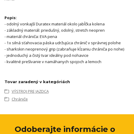
Popis:
- odolný vonkajší Duratex materiál okolo jabĺčka kolena
- základný materiál: priedušný, odolný, stretch neopren
- materiál chrániča: EVA pena
- 1x silná sťahovacia páska udržujúca chránič v správnej polohe
- sharkskin neoprenový grip (zabraňuje kĺzaniu chrániča po nohe)
- jednoduchý a čistý tvar ideálny pod nohavice
- kvalitné prešívanie v namáhanych spojoch a lemoch
Tovar zaradený v kategóriách
VÝSTROJ PRE JAZDCA
Chrániče
Odoberajte informácie o