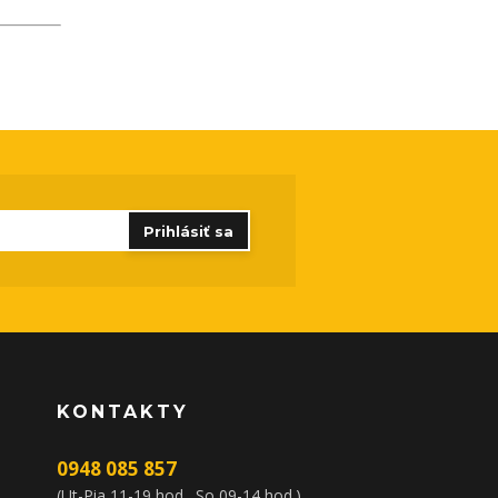
Prihlásiť sa
KONTAKTY
0948 085 857
(Ut-Pia 11-19 hod., So 09-14 hod.)