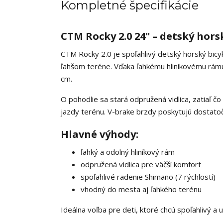
Kompletné špecifikácie
CTM Rocky 2.0 24" – detský hors
CTM Rocky 2.0 je spoľahlivý detský horský bicyke
ľahšom teréne. Vďaka ľahkému hliníkovému rámu 
cm.
O pohodlie sa stará odpružená vidlica, zatiaľ
jazdy terénu. V-brake brzdy poskytujú dostato
Hlavné výhody:
ľahký a odolný hliníkový rám
odpružená vidlica pre väčší komfort
spoľahlivé radenie Shimano (7 rýchlostí)
vhodný do mesta aj ľahkého terénu
Ideálna voľba pre deti, ktoré chcú spoľahlivý a 