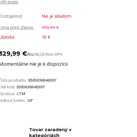
celý popis
Dostupnosť
Nie je skladom
Cena pred zľavou
399,99 €
Ušetríte
70 €
329,99 €
/
ks
268,28 €
bez DPH
Momentálne nie je k dispozícii
Číslo produktu:
8585036046397
EAN kód:
8585036046397
Výrobca:
CTM
Veľkosť kolies:
24"
Tovar zaradený v
kategóriách