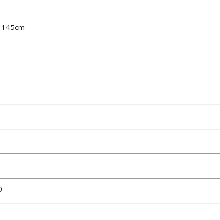
o 145cm
0