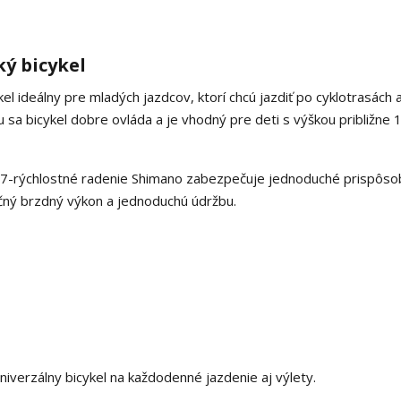
ký bicykel
l ideálny pre mladých jazdcov, ktorí chcú jazdiť po cyklotrasách a
sa bicykel dobre ovláda a je vhodný pre deti s výškou približne
 čo 7-rýchlostné radenie Shimano zabezpečuje jednoduché prispôso
čný brzdný výkon a jednoduchú údržbu.
univerzálny bicykel na každodenné jazdenie aj výlety.