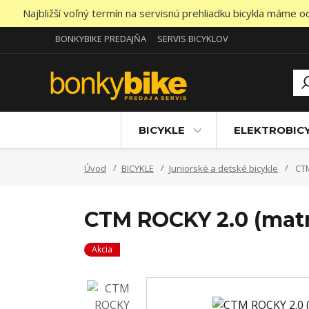
Najbližší voľný termín na servisnú prehliadku bicykla máme 
BONKYBIKE PREDAJŇA
SERVIS BICYKLOV
BICYKLE
ELEKTROBIC
Úvod
BICYKLE
Juniorské a detské bicykle
CTM
CTM ROCKY 2.0 (matn
Akcia