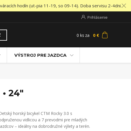
áracích hodín (ut-pia 11-19, so 09-14). Doba servisu 2-4dni.
Prihlásenie
0
ks
za
0 €
ť
VÝSTROJ PRE JAZDCA
• 24"
Detský horský bicykel CTM Rocky 3.0 s
odpruženou vidlicou a 7 prevodmi pre mladých
jazdcov – ideálny na dobrodružné výlety a terén.