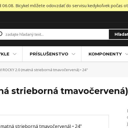
od 06.08. Bicykel môžete odovzdať do servisu kedykoľvek počas otv
Hľada
YKLE
PRÍSLUŠENSTVO
KOMPONENTY
 ROCKY 2.0 (matná strieborná tmavočervená) • 24"
á strieborná tmavočervená) 