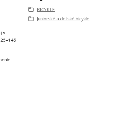
BICYKLE
Juniorské a detské bicykle
j v
 125–145
benie