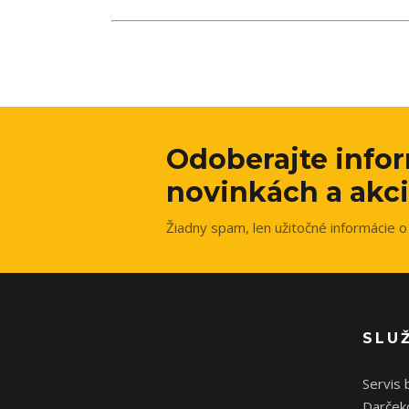
Odoberajte info
novinkách a akci
Žiadny spam, len užitočné informácie o 
SLU
Servis 
Darček