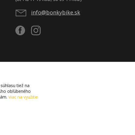
info@bonkybike.sk
súhlasu tiež na
vášho obľúbeného
ciám.
Viac na využitie