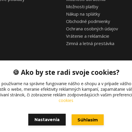
Možnosti platby
Nákup na splátky
Obchodné podmienky
Ochrana osobných údajov
Vrátenie a reklamácie
Zimná a letná prestávka
🍪 Ako by ste radi svoje cookies?
 používame na správne fungovanie nášho e-shopu a v prípade vášho 
istík o webe, meranie efektivity reklamných kampaní, zapamätanie 
žívaní stránok, či zobrazenie reklám zodpovedajúcich vašim preferen
Copyright © 2021 bonkybike.sk
cookies
Nastavenia
Súhlasím