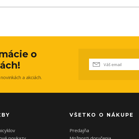
rmácie o
ách!
novinkách a akciách.
ŽBY
VŠETKO O NÁKUPE
bicyklov
Predajňa
ové poukazy
Možnosti doručenia