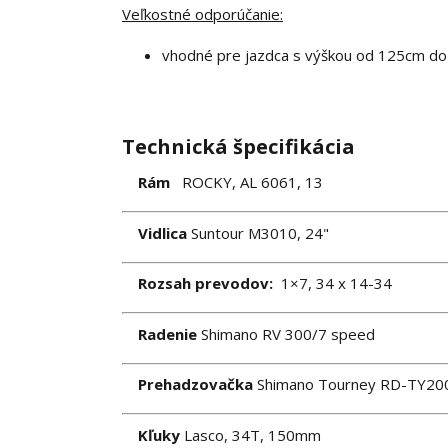
Veľkostné odporúčanie:
vhodné pre jazdca s výškou od 125cm d
Technická špecifikácia
Rám
ROCKY, AL 6061, 13
Vidlica
Suntour M3010, 24"
Rozsah prevodov:
1×7, 34 x 14-34
Radenie
Shimano RV 300/7 speed
Prehadzovačka
Shimano Tourney RD-TY20
Kľuky
Lasco, 34T, 150mm