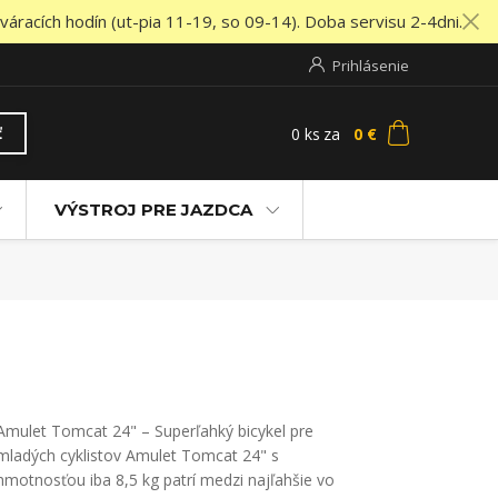
áracích hodín (ut-pia 11-19, so 09-14). Doba servisu 2-4dni.
Prihlásenie
0
ks
za
0 €
ť
VÝSTROJ PRE JAZDCA
Amulet Tomcat 24" – Superľahký bicykel pre
mladých cyklistov Amulet Tomcat 24" s
hmotnosťou iba 8,5 kg patrí medzi najľahšie vo