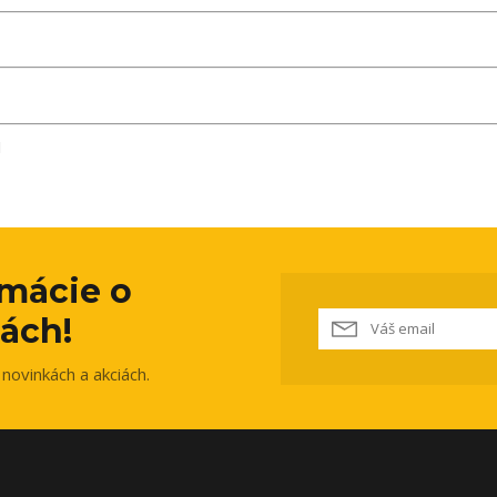
M
rmácie o
ách!
novinkách a akciách.