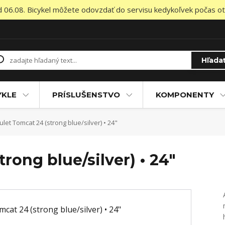
od 06.08. Bicykel môžete odovzdať do servisu kedykoľvek počas otv
Hľada
YKLE
PRÍSLUŠENSTVO
KOMPONENTY
let Tomcat 24 (strong blue/silver) • 24"
rong blue/silver) • 24"