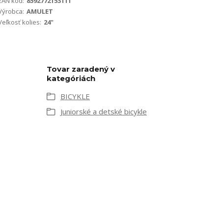
EAN kód:
8592772153111
Výrobca:
AMULET
Veľkosť kolies:
24"
Tovar zaradený v
kategóriách
BICYKLE
Juniorské a detské bicykle