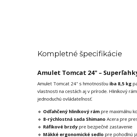
Kompletné špecifikácie
Amulet Tomcat 24" – Superľahký
Amulet Tomcat 24" s hmotnosťou
iba 8,5 kg
pa
vlastnosti na cestách aj v prírode. Hliníkový 
jednoduchú ovládateľnosť.
🔹
Odľahčený hliníkový rám
pre maximálnu ko
🔹
8-rýchlostná sada Shimano
Acera pre pre
🔹
Ráfikové brzdy
pre bezpečné zastavenie
🔹
Mäkké ergonomické sedlo
pre pohodlnú ja