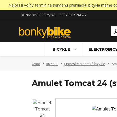
Najbližší voľný termín na servisnú prehliadku bicykla máme 
BONKYBIKE PREDAJŇA
SERVIS BICYKLOV
BICYKLE
ELEKTROBIC
Úvod
BICYKLE
Juniorské a detské bicykle
Amu
Amulet Tomcat 24 (st