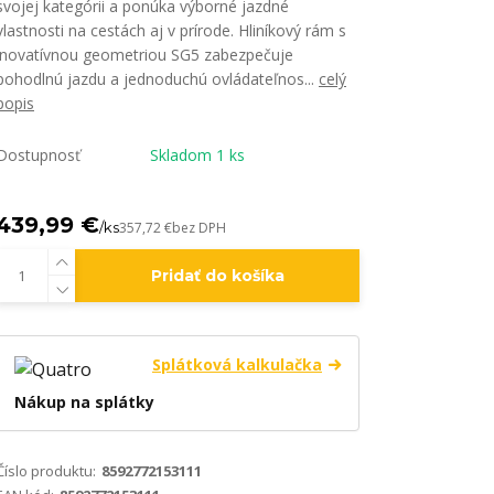
svojej kategórii a ponúka výborné jazdné
vlastnosti na cestách aj v prírode. Hliníkový rám s
inovatívnou geometriou SG5 zabezpečuje
pohodlnú jazdu a jednoduchú ovládateľnos...
celý
popis
Dostupnosť
Skladom 1 ks
439,99 €
/
ks
357,72 €
bez DPH
Pridať do košíka
Splátková kalkulačka
Nákup na splátky
Číslo produktu:
8592772153111