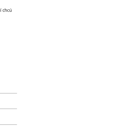
í chcú