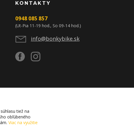
KONTAKTY
0948 085 857
(Ut-Pia 11-19 hod., So 09-14 hod.)
info@bonkybike.sk
súhlasu tiež na
vášho obľúbeného
ciám.
Viac na využitie