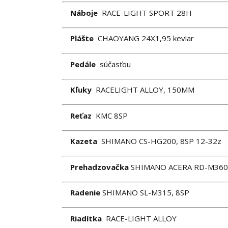
Náboje
RACE-LIGHT SPORT 28H
Plášte
CHAOYANG 24X1,95 kevlar
Pedále
súčasťou
Kľuky
RACELIGHT ALLOY, 150MM
Reťaz
KMC 8SP
Kazeta
SHIMANO CS-HG200, 8SP 12-32z
Prehadzovačka
SHIMANO ACERA RD-M360
Radenie
SHIMANO SL-M315, 8SP
Riadítka
RACE-LIGHT ALLOY