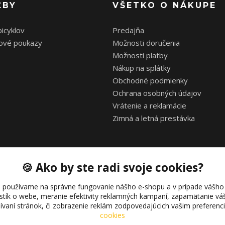
ŽBY
VŠETKO O NÁKUPE
bicyklov
Predajňa
ové poukazy
Možnosti doručenia
Možnosti platby
Nákup na splátky
Obchodné podmienky
Ochrana osobných údajov
Vrátenie a reklamácie
Zimná a letná prestávka
🍪 Ako by ste radi svoje cookies?
 používame na správne fungovanie nášho e-shopu a v prípade vášho 
istík o webe, meranie efektivity reklamných kampaní, zapamätanie 
žívaní stránok, či zobrazenie reklám zodpovedajúcich vašim preferen
Copyright © 2021 bonkybike.sk
cookies