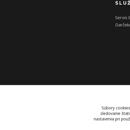
SLU
Servis 
Darček
Súbory cookies
sledovanie štat
nastavenia pri pou