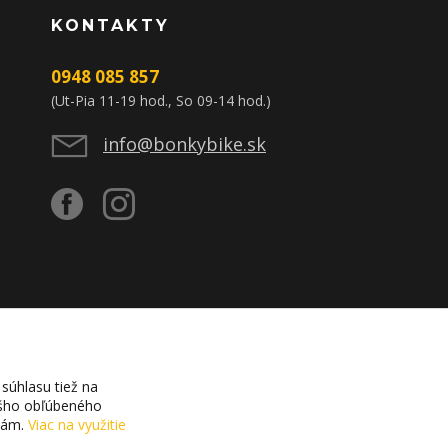
KONTAKTY
0948 085 857
(Ut-Pia 11-19 hod., So 09-14 hod.)
info@bonkybike.sk
súhlasu tiež na
vášho obľúbeného
ciám.
Viac na využitie