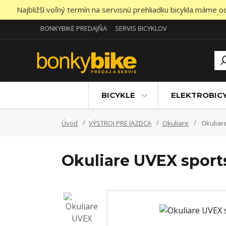
Najbližší voľný termín na servisnú prehliadku bicykla máme 
BONKYBIKE PREDAJŇA
SERVIS BICYKLOV
BICYKLE
ELEKTROBIC
Úvod
VÝSTROJ PRE JAZDCA
Okuliare
Okuliare
Okuliare UVEX sport