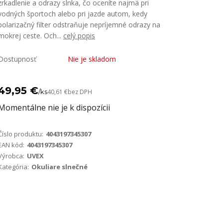
zrkadlenie a odrazy slnka, čo oceníte najmä pri
vodných športoch alebo pri jazde autom, kedy
polarizačný filter odstraňuje nepríjemné odrazy na
mokrej ceste. Och...
celý popis
Dostupnosť
Nie je skladom
49,95 €
/
ks
40,61 €
bez DPH
Momentálne nie je k dispozícii
Číslo produktu:
4043197345307
EAN kód:
4043197345307
Výrobca:
UVEX
Kategória:
Okuliare slnečné