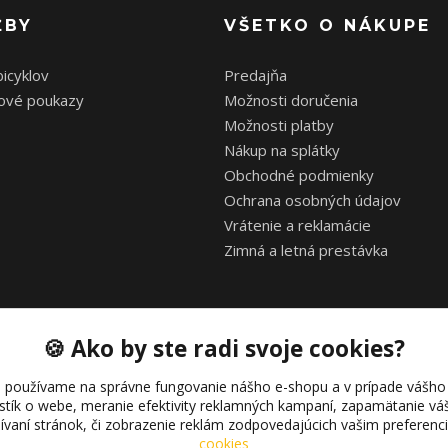
ŽBY
VŠETKO O NÁKUPE
bicyklov
Predajňa
ové poukazy
Možnosti doručenia
Možnosti platby
Nákup na splátky
Obchodné podmienky
Ochrana osobných údajov
Vrátenie a reklamácie
Zimná a letná prestávka
🍪 Ako by ste radi svoje cookies?
 používame na správne fungovanie nášho e-shopu a v prípade vášho 
istík o webe, meranie efektivity reklamných kampaní, zapamätanie 
žívaní stránok, či zobrazenie reklám zodpovedajúcich vašim preferen
Copyright © 2021 bonkybike.sk
cookies