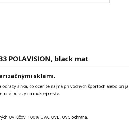
233 POLAVISION, black mat
larizačnými sklami.
 a odrazy slnka, čo oceníte najmä pri vodných športoch alebo pri j
íjemné odrazy na mokrej ceste.
ivých UV lúčov. 100% UVA, UVB, UVC ochrana.