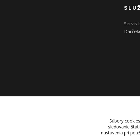
SLU
Servis 
Darček
Súbory cookies
sledovanie štat
nastavenia pri pou