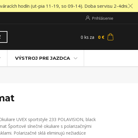
áracích hodín (ut-pia 11-19, so 09-14). Doba servisu 2-4dni.
Prihlásenie
0
ks
za
0 €
ť
VÝSTROJ PRE JAZDCA
mat
Okuliare UVEX sportstyle 233 POLAVISION, black
mat Športové slnečné okuliare s polarizačnými
sklami. Polarizačné sklá eliminujú nežiadúce