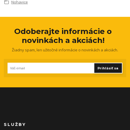
Nohavice
Odoberajte informácie o
novinkách a akciách!
Žiadny spam, len užitočné informácie o novinkách a akciách.
Prihlásiť sa
SLUŽBY