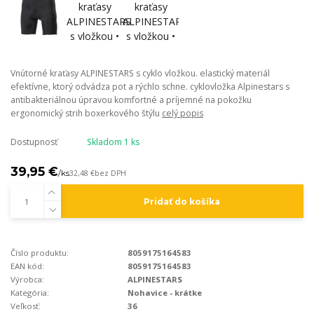
Vnútorné kraťasy ALPINESTARS s cyklo vložkou. elastický materiál
efektívne, ktorý odvádza pot a rýchlo schne. cyklovložka Alpinestars s
antibakteriálnou úpravou komfortné a príjemné na pokožku
ergonomický strih boxerkového štýlu
celý popis
Dostupnosť
Skladom 1 ks
39,95 €
/
ks
32,48 €
bez DPH
Pridať do košíka
Číslo produktu:
8059175164583
EAN kód:
8059175164583
Výrobca:
ALPINESTARS
Kategória:
Nohavice - krátke
Veľkosť:
36