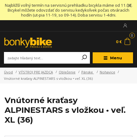
Najbližší voľný termín na servisnú prehliadku bicykla máme od 11.08.
Bicykel môžete odovzdať do servisu kedykoľvek počas otváracích
hodín (ut-pia 11-19, so 09-14). Doba servisu 1-4dni.
0
0 €
Menu
Úvod
VÝSTROJ PRE JAZDCA
Oblečenie
Pánske
Nohavice
Vnútorné kraťasy ALPINESTARS s vložkou • veľ. XL (36)
Vnútorné kraťasy
ALPINESTARS s vložkou • veľ.
XL (36)