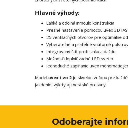
Hlavné výhody:
Ľahká a odolná inmould konštrukcia
Presné nastavenie pomocou uvex 3D IA
25 ventilačných otvorov pre optimálne od
Vyberateľné a prateľné vnútorné polstro
Integrovaný štít proti slnku a dažďu
Možnosť doplniť zadné LED svetlo
Jednoduché zapínanie uvex monomatic je
Model
uvex i-vo 2
je skvelou voľbou pre každé
jazdenie, výlety aj mestské presuny.
Odoberajte info