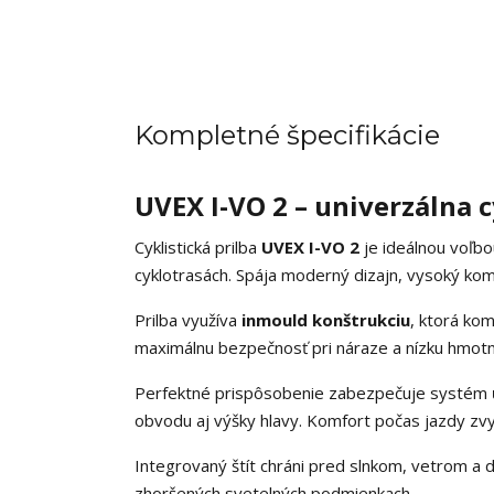
Kompletné špecifikácie
UVEX I-VO 2 – univerzálna c
Cyklistická prilba
UVEX I-VO 2
je ideálnou voľb
cyklotrasách. Spája moderný dizajn, vysoký komf
Prilba využíva
inmould konštrukciu
, ktorá ko
maximálnu bezpečnosť pri náraze a nízku hmot
Perfektné prispôsobenie zabezpečuje systém
obvodu aj výšky hlavy. Komfort počas jazdy zvy
Integrovaný štít chráni pred slnkom, vetrom a 
zhoršených svetelných podmienkach.