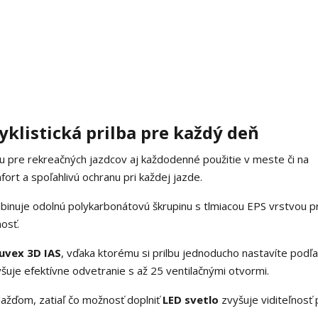
yklistická prilba pre každý deň
ou pre rekreačných jazdcov aj každodenné použitie v meste či na
ort a spoľahlivú ochranu pri každej jazde.
mbinuje odolnú polykarbonátovú škrupinu s tlmiacou EPS vrstvou p
nosť.
uvex 3D IAS
, vďaka ktorému si prilbu jednoducho nastavíte podľa
šuje efektívne odvetranie s až 25 ventilačnými otvormi.
dažďom, zatiaľ čo možnosť doplniť
LED svetlo
zvyšuje viditeľnosť 