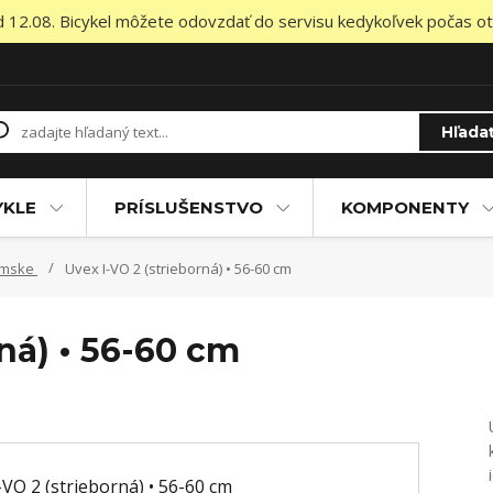
od 12.08. Bicykel môžete odovzdať do servisu kedykoľvek počas otv
Hľada
YKLE
PRÍSLUŠENSTVO
KOMPONENTY
ámske
Uvex I-VO 2 (strieborná) • 56-60 cm
rná) • 56-60 cm