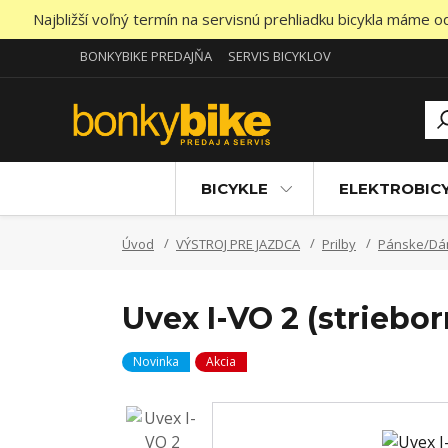
Najbližší voľný termín na servisnú prehliadku bicykla máme 
BONKYBIKE PREDAJŇA
SERVIS BICYKLOV
BICYKLE
ELEKTROBIC
Úvod
VÝSTROJ PRE JAZDCA
Prilby
Pánske/D
Uvex I-VO 2 (striebo
Novinka
Akcia