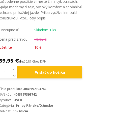
každodenné použitie v meste či na cyklotrasách.
Spája moderný dizajn, vysoký komfort a spoľahlivú
ochranu pri každej jazde. Prilba využíva inmould
konštrukciu, ktor...
celý popis
Dostupnosť
Skladom 1 ks
Cena pred zľavou
79,95 €
Ušetríte
10 €
69,95 €
/
ks
56,87 €
bez DPH
Pridať do košíka
Číslo produktu:
4043197393742
EAN kód:
4043197393742
Výrobca:
UVEX
Kategória:
Prilby Pánske/Dámske
Veľkosť:
56 - 60 cm