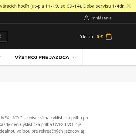
áracích hodín (ut-pia 11-19, so 09-14). Doba servisu 1-4dni.
Prihlásenie
0
ks
za
0 €
ť
VÝSTROJ PRE JAZDCA
UVEX I-VO 2 – univerzálna cyklistická prilba pre
každý deň Cyklistická prilba UVEX I-VO 2 je
ideálnou voľbou pre rekreačných jazdcov aj