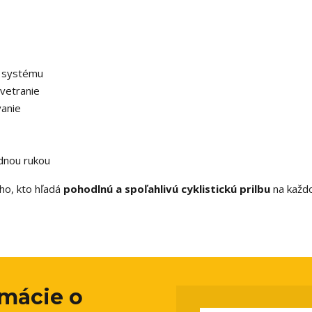
S systému
vetranie
vanie
dnou rukou
ho, kto hľadá
pohodlnú a spoľahlivú cyklistickú prilbu
na každ
rmácie o