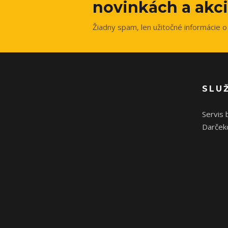
novinkách a akci
Žiadny spam, len užitočné informácie o 
SLU
Servis 
Darček