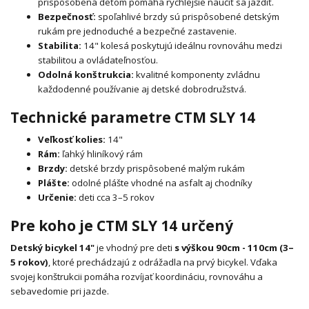
prispôsobená deťom pomáha rýchlejšie naučiť sa jazdiť.
Bezpečnosť:
spoľahlivé brzdy sú prispôsobené detským
rukám pre jednoduché a bezpečné zastavenie.
Stabilita:
14" kolesá poskytujú ideálnu rovnováhu medzi
stabilitou a ovládateľnosťou.
Odolná konštrukcia:
kvalitné komponenty zvládnu
každodenné používanie aj detské dobrodružstvá.
Technické parametre CTM SLY 14
Veľkosť kolies:
14"
Rám:
ľahký hliníkový rám
Brzdy:
detské brzdy prispôsobené malým rukám
Plášte:
odolné plášte vhodné na asfalt aj chodníky
Určenie:
deti cca 3–5 rokov
Pre koho je CTM SLY 14 určený
Detský bicykel 14"
je vhodný pre deti
s výškou 90cm - 110cm (3–
5 rokov)
, ktoré prechádzajú z odrážadla na prvý bicykel. Vďaka
svojej konštrukcii pomáha rozvíjať koordináciu, rovnováhu a
sebavedomie pri jazde.