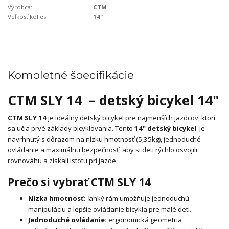
Výrobca:
CTM
Veľkosť kolies:
14"
Kompletné špecifikácie
CTM SLY 14 – detský bicykel 14"
CTM SLY 14
je ideálny detský bicykel pre najmenších jazdcov, ktorí
sa učia prvé základy bicyklovania. Tento
14" detský bicykel
je
navrhnutý s dôrazom na nízku hmotnosť (5,35kg), jednoduché
ovládanie a maximálnu bezpečnosť, aby si deti rýchlo osvojili
rovnováhu a získali istotu pri jazde.
Prečo si vybrať CTM SLY 14
Nízka hmotnosť:
ľahký rám umožňuje jednoduchú
manipuláciu a lepšie ovládanie bicykla pre malé deti.
Jednoduché ovládanie:
ergonomická geometria