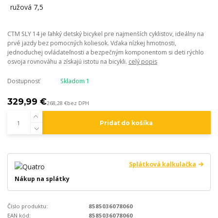
CTM SLY 14 je ľahký detský bicykel pre najmenších cyklistov, ideálny na
prvé jazdy bez pomocných koliesok. Vďaka nízkej hmotnosti,
jednoduchej ovládateľnosti a bezpečným komponentom si deti rýchlo
osvoja rovnováhu a získajú istotu na bicykli.
celý popis
Dostupnosť
Skladom 1
329,99 €
268,28 €
bez DPH
Pridať do košíka
Splátková kalkulačka
Nákup na splátky
Číslo produktu:
8585036078060
EAN kód:
8585036078060