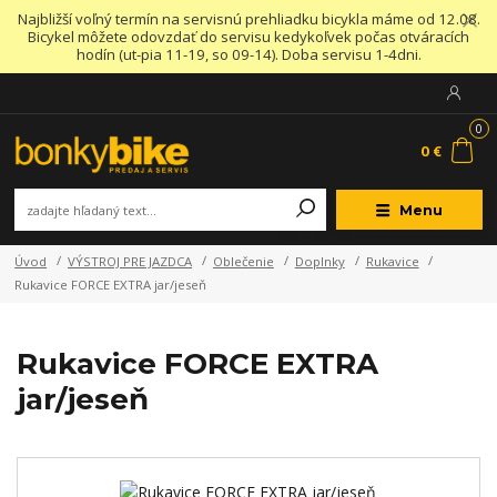
Najbližší voľný termín na servisnú prehliadku bicykla máme od 12.08.
Bicykel môžete odovzdať do servisu kedykoľvek počas otváracích
hodín (ut-pia 11-19, so 09-14). Doba servisu 1-4dni.
0
0 €
Menu
Úvod
VÝSTROJ PRE JAZDCA
Oblečenie
Doplnky
Rukavice
Rukavice FORCE EXTRA jar/jeseň
Rukavice FORCE EXTRA
jar/jeseň