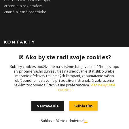
Vrátenie a reklamácie
Zimná a letná prestávka
KONTAKTY
0948 085 857
🍪 Ako by ste radi svoje cookies?
(Ut-Pia 11-19 hod., So 09-14 hod.)
Súbory cookies používame na správne fungovanie nášho e-shopu
info@bonkybike.sk
a v prípade vášho súhlasu tiež na sledovanie štatistík o webe,
meranie efektivity reklamných kampaní, zapamätanie vášho
obľúbeného nastavenia pri používaní stránok, či zobrazenie
reklám zodpovedajúcich vašim preferenciám.
Viac na využitie
cookies
Nastavenia
Súhlasím
Copyright © 2021 bonkybike.sk
Súhlas môžete odmietnuť
tu
.