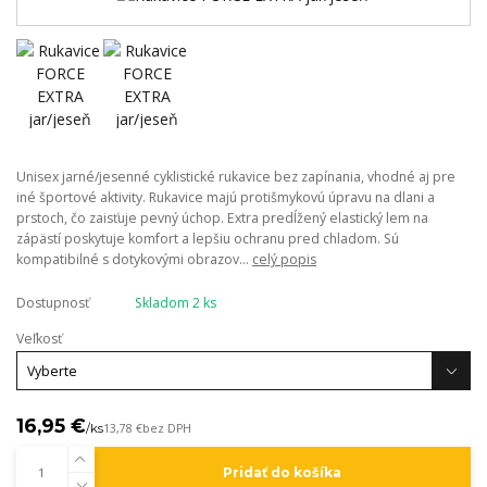
Unisex jarné/jesenné cyklistické rukavice bez zapínania, vhodné aj pre
iné športové aktivity. Rukavice majú protišmykovú úpravu na dlani a
prstoch, čo zaisťuje pevný úchop. Extra predĺžený elastický lem na
zápästí poskytuje komfort a lepšiu ochranu pred chladom. Sú
kompatibilné s dotykovými obrazov...
celý popis
Dostupnosť
Skladom 2 ks
Veľkosť
16,95 €
/
ks
13,78 €
bez DPH
Pridať do košíka