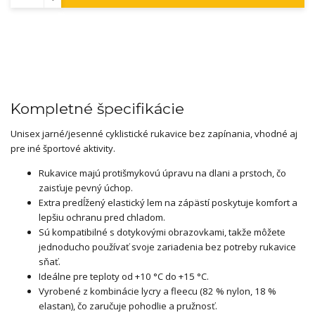
Kompletné špecifikácie
Unisex jarné/jesenné cyklistické rukavice bez zapínania, vhodné aj
pre iné športové aktivity.
Rukavice majú protišmykovú úpravu na dlani a prstoch, čo
zaisťuje pevný úchop.
Extra predĺžený elastický lem na zápästí poskytuje komfort a
lepšiu ochranu pred chladom.
Sú kompatibilné s dotykovými obrazovkami, takže môžete
jednoducho používať svoje zariadenia bez potreby rukavice
sňať.
Ideálne pre teploty od +10 °C do +15 °C.
Vyrobené z kombinácie lycry a fleecu (82 % nylon, 18 %
elastan), čo zaručuje pohodlie a pružnosť.