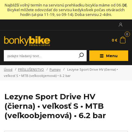
Najbližší voľný termín na servisnú prehliadku bicykla máme od 06.08.
Bicykel môžete odovzdať do servisu kedykoľvek počas otváracích
hodín (ut-pia 11-19, so 09-14). Doba servisu 2-4dni.
0
0 €
Menu
Úvod
PRÍSLUŠENSTVO
Pumpy
Lezyne Sport Drive HV (čierna) •
veľkosť S • MTB (veľkoobjemová) • 6.2 bar
Lezyne Sport Drive HV
(čierna) • veľkosť S • MTB
(veľkoobjemová) • 6.2 bar