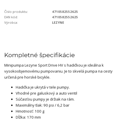
Číslo produktu:
4710582552625
EAN kód:
4710582552625
Výrobca:
LEZYNE
Kompletné špecifikácie
Minipumpa Lezyne Sport Drive HV s hadičkou je ideálna k
vysokoobjemovému pumpovaniu. Je to skvelá pumpa na cesty
určená pre horské bicykle.
Hadička je ukrytá v tele pumpy.
Vhodné pre galuskový a auto ventil
Súčasťou pumpy je držiak na rám.
Maximálny tlak: 90 psi / 6,2 bar
Hmotnosť: 100 g
Dĺžka: 170 mm