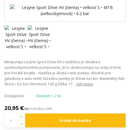
Minipumpa Lezyne Sport Drive HV s hadičkou je ideálna k
vysokoobjemovému pumpovaniu. Je to skvelá pumpa na cesty určená
pre horské bicykle. Hadička je ukrytá v tele pumpy. Vhodné pre
galuskový a auto ventil Súčasťou pumpy je držiak na rám. Maximálny tlak:
90 psi / 6,2 bar Hmotnosť: 100 g Dĺžka: 17...
celý popis
Dostupnosť
Skladom > 2 ks
20,95 €
/
ks
17,03 €
bez DPH
Pridať do košíka