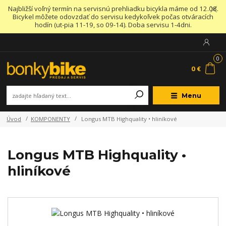
Najbližší voľný termín na servisnú prehliadku bicykla máme od 12.08.
Bicykel môžete odovzdať do servisu kedykoľvek počas otváracích
hodín (ut-pia 11-19, so 09-14). Doba servisu 1-4dni.
0
0 €
Menu
Úvod
KOMPONENTY
Longus MTB Highquality • hliníkové
Longus MTB Highquality •
hliníkové