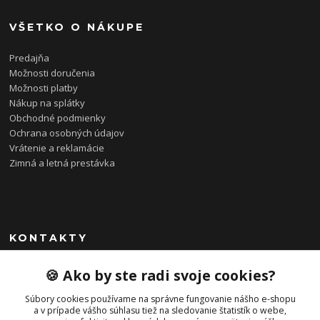
VŠETKO O NÁKUPE
Predajňa
Možnosti doručenia
Možnosti platby
Nákup na splátky
Obchodné podmienky
Ochrana osobných údajov
Vrátenie a reklamácie
Zimná a letná prestávka
KONTAKTY
0948 085 857
🍪 Ako by ste radi svoje cookies?
(Ut-Pia 11-19 hod., So 09-14 hod.)
Súbory cookies používame na správne fungovanie nášho e-shopu
info@bonkybike.sk
a v prípade vášho súhlasu tiež na sledovanie štatistík o webe,