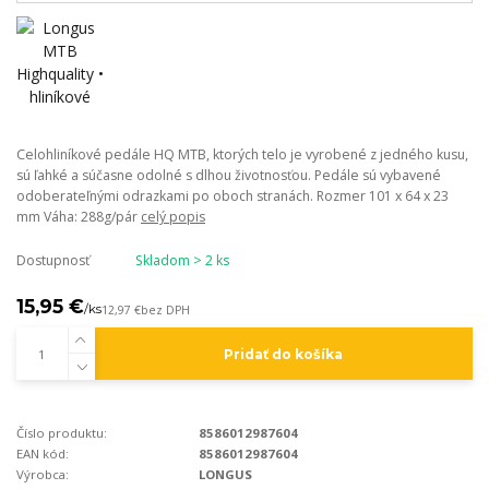
Celohliníkové pedále HQ MTB, ktorých telo je vyrobené z jedného kusu,
sú ľahké a súčasne odolné s dlhou životnosťou. Pedále sú vybavené
odoberateľnými odrazkami po oboch stranách. Rozmer 101 x 64 x 23
mm Váha: 288g/pár
celý popis
Dostupnosť
Skladom > 2 ks
15,95 €
/
ks
12,97 €
bez DPH
Pridať do košíka
Číslo produktu:
8586012987604
EAN kód:
8586012987604
Výrobca:
LONGUS