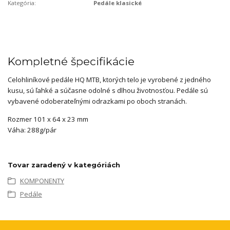
Kategória:
Pedále klasické
Kompletné špecifikácie
Celohliníkové pedále HQ MTB, ktorých telo je vyrobené z jedného
kusu, sú ľahké a súčasne odolné s dlhou životnosťou. Pedále sú
vybavené odoberateľnými odrazkami po oboch stranách.
Rozmer 101 x 64 x 23 mm
Váha: 288g/pár
Tovar zaradený v kategóriách
KOMPONENTY
Pedále