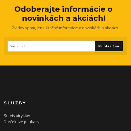
Odoberajte informácie o
novinkách a akciách!
Žiadny spam, len užitočné informácie o novinkách a akciách.
Prihlásiť sa
SLUŽBY
Servis bicyklov
Darčekové poukazy