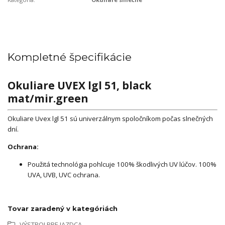
Kompletné špecifikácie
Okuliare UVEX lgl 51, black
mat/mir.green
Okuliare Uvex lgl 51 sú univerzálnym spoločníkom počas slnečných
dní.
Ochrana:
Použitá technológia pohlcuje 100% škodlivých UV lúčov. 100%
UVA, UVB, UVC ochrana.
Tovar zaradený v kategóriách
VÝSTROJ PRE JAZDCA