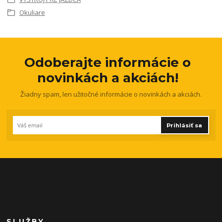
Okuliare
Odoberajte informácie o
novinkách a akciách!
Žiadny spam, len užitočné informácie o novinkách a akciách.
Prihlásiť sa
SLUŽBY