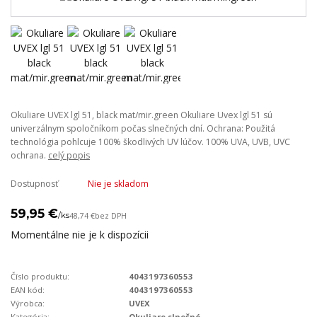
Okuliare UVEX lgl 51, black mat/mir.green Okuliare Uvex lgl 51 sú
univerzálnym spoločníkom počas slnečných dní. Ochrana: Použitá
technológia pohlcuje 100% škodlivých UV lúčov. 100% UVA, UVB, UVC
ochrana.
celý popis
Dostupnosť
Nie je skladom
59,95 €
/
ks
48,74 €
bez DPH
Momentálne nie je k dispozícii
Číslo produktu:
4043197360553
EAN kód:
4043197360553
Výrobca:
UVEX
Kategória:
Okuliare slnečné