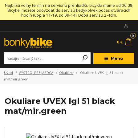
Najbližší voľný termín na servisnú prehliadku bicykla máme od 06.08.
Bicykel môžete odovzdať do servisu kedykoľvek počas otváracích
hodín (ut-pia 11-19, so 09-14). Doba servisu 2-4dni.
0
0 €
Menu
Úvod
VÝSTROJ PRE JAZDCA
Okuliare
Okuliare UVEX lgl 51 black
mat/mir.green
Okuliare UVEX lgl 51 black
mat/mir.green