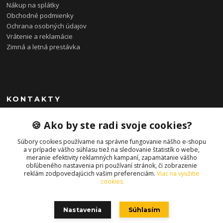
Nákup na splátky
Obchodné podmienky
Ochrana osobných údajov
Vrátenie a reklamácie
Zimná a letná prestávka
KONTAKTY
0948 085 857
🍪 Ako by ste radi svoje cookies?
(Ut-Pia 11-19 hod., So 09-14 hod.)
Súbory cookies používame na správne fungovanie nášho e-shopu
info@bonkybike.sk
a v prípade vášho súhlasu tiež na sledovanie štatistík o webe,
meranie efektivity reklamných kampaní, zapamätanie vášho
obľúbeného nastavenia pri používaní stránok, či zobrazenie
reklám zodpovedajúcich vašim preferenciám.
Viac na využitie
cookies
Nastavenia
Súhlasím