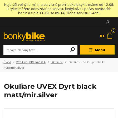
Najbližší voľný termín na servisnú prehliadku bicykla máme od 12.08.
Bicykel môžete odovzdať do servisu kedykoľvek počas otváracích
hodín (ut-pia 11-19, so 09-14). Doba servisu 1-4dni.
0
0 €
Menu
Úvod
VÝSTROJ PRE JAZDCA
Okuliare
Okuliare UVEX Dyrt black
matt/mir.silver
Okuliare UVEX Dyrt black
matt/mir.silver