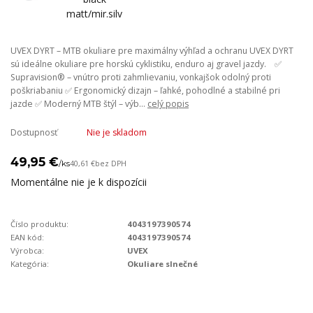
UVEX DYRT – MTB okuliare pre maximálny výhľad a ochranu UVEX DYRT
sú ideálne okuliare pre horskú cyklistiku, enduro aj gravel jazdy. ✅
Supravision® – vnútro proti zahmlievaniu, vonkajšok odolný proti
poškriabaniu ✅ Ergonomický dizajn – ľahké, pohodlné a stabilné pri
jazde ✅ Moderný MTB štýl – výb...
celý popis
Dostupnosť
Nie je skladom
49,95 €
/
ks
40,61 €
bez DPH
Momentálne nie je k dispozícii
Číslo produktu:
4043197390574
EAN kód:
4043197390574
Výrobca:
UVEX
Kategória:
Okuliare slnečné