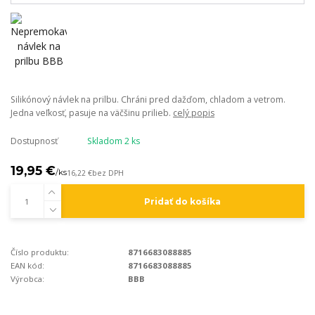
Silikónový návlek na prilbu. Chráni pred dažďom, chladom a vetrom.
Jedna veľkosť, pasuje na väčšinu prilieb.
celý popis
Dostupnosť
Skladom 2 ks
19,95 €
/
ks
16,22 €
bez DPH
Pridať do košíka
Číslo produktu:
8716683088885
EAN kód:
8716683088885
Výrobca:
BBB