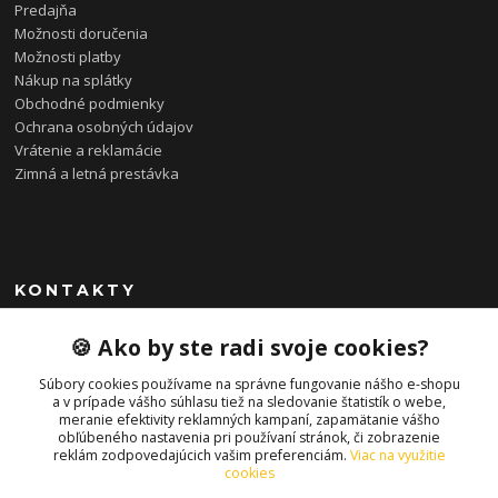
Predajňa
Možnosti doručenia
Možnosti platby
Nákup na splátky
Obchodné podmienky
Ochrana osobných údajov
Vrátenie a reklamácie
Zimná a letná prestávka
KONTAKTY
0948 085 857
🍪 Ako by ste radi svoje cookies?
(Ut-Pia 11-19 hod., So 09-14 hod.)
Súbory cookies používame na správne fungovanie nášho e-shopu
info@bonkybike.sk
a v prípade vášho súhlasu tiež na sledovanie štatistík o webe,
meranie efektivity reklamných kampaní, zapamätanie vášho
obľúbeného nastavenia pri používaní stránok, či zobrazenie
reklám zodpovedajúcich vašim preferenciám.
Viac na využitie
cookies