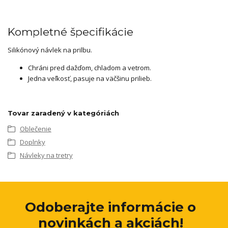
Kompletné špecifikácie
Silikónový návlek na prilbu.
Chráni pred dažďom, chladom a vetrom.
Jedna veľkosť, pasuje na väčšinu prilieb.
Tovar zaradený v kategóriách
Oblečenie
Doplnky
Návleky na tretry
Odoberajte informácie o
novinkách a akciách!