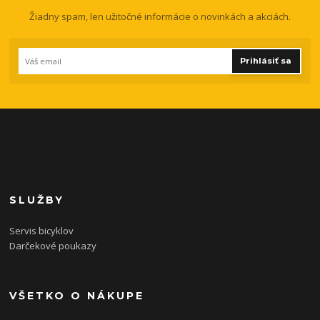
Žiadny spam, len užitočné informácie o novinkách a akciách.
Prihlásiť sa
SLUŽBY
Servis bicyklov
Darčekové poukazy
VŠETKO O NÁKUPE