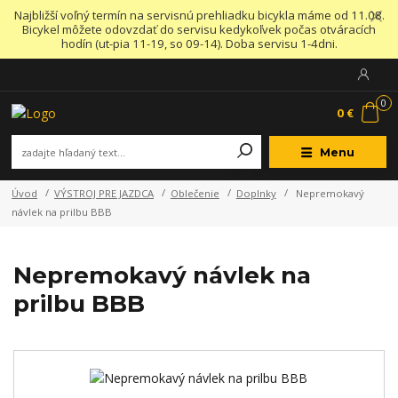
Najbližší voľný termín na servisnú prehliadku bicykla máme od 11.08.
Bicykel môžete odovzdať do servisu kedykoľvek počas otváracích
hodín (ut-pia 11-19, so 09-14). Doba servisu 1-4dni.
0
0 €
Menu
Úvod
VÝSTROJ PRE JAZDCA
Oblečenie
Doplnky
Nepremokavý
návlek na prilbu BBB
Nepremokavý návlek na
prilbu BBB