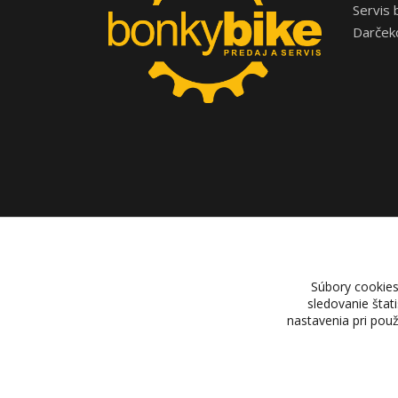
Servis 
Darček
Súbory cookies
sledovanie štat
nastavenia pri pou