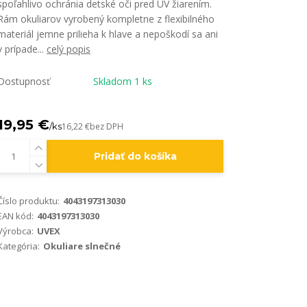
spoľahlivo ochránia detské oči pred UV žiarením.
Rám okuliarov vyrobený kompletne z flexibilného
materiál jemne prilieha k hlave a nepoškodí sa ani
v prípade...
celý popis
Dostupnosť
Skladom 1 ks
19,95 €
/
ks
16,22 €
bez DPH
Pridať do košíka
Číslo produktu:
4043197313030
EAN kód:
4043197313030
Výrobca:
UVEX
Kategória:
Okuliare slnečné