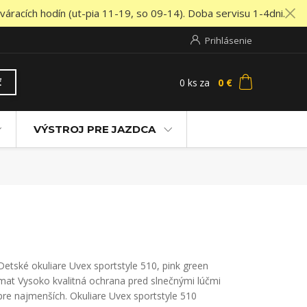
áracích hodín (ut-pia 11-19, so 09-14). Doba servisu 1-4dni.
Prihlásenie
0
ks
za
0 €
ť
VÝSTROJ PRE JAZDCA
Detské okuliare Uvex sportstyle 510, pink green
mat Vysoko kvalitná ochrana pred slnečnými lúčmi
pre najmenších. Okuliare Uvex sportstyle 510