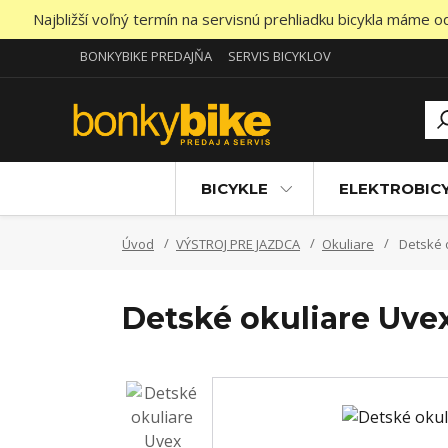
Najbližší voľný termín na servisnú prehliadku bicykla máme 
BONKYBIKE PREDAJŇA
SERVIS BICYKLOV
BICYKLE
ELEKTROBIC
Úvod
VÝSTROJ PRE JAZDCA
Okuliare
Detské o
Detské okuliare Uvex