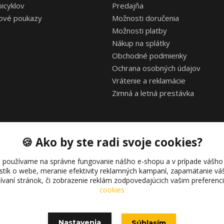
bicyklov
Predajňa
ové poukazy
Možnosti doručenia
Možnosti platby
Nákup na splátky
Obchodné podmienky
Ochrana osobných údajov
Vrátenie a reklamácie
Zimná a letná prestávka
🍪 Ako by ste radi svoje cookies?
 používame na správne fungovanie nášho e-shopu a v prípade vášho 
istík o webe, meranie efektivity reklamných kampaní, zapamätanie 
žívaní stránok, či zobrazenie reklám zodpovedajúcich vašim preferen
Copyright © 2021 bonkybike.sk
cookies
Nastavenia
Súhlasím