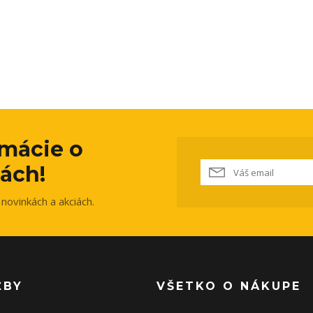
rmácie o
ách!
novinkách a akciách.
ŽBY
VŠETKO O NÁKUPE