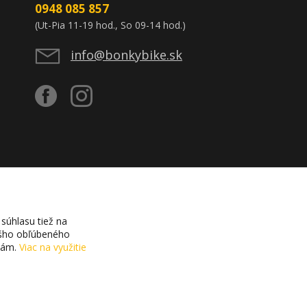
0948 085 857
(Ut-Pia 11-19 hod., So 09-14 hod.)
info@bonkybike.sk
súhlasu tiež na
vášho obľúbeného
ciám.
Viac na využitie