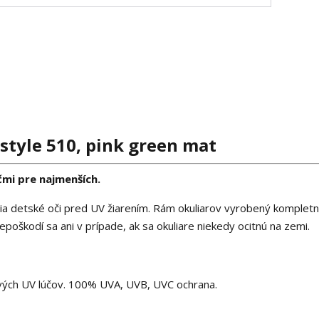
style 510, pink green mat
čmi pre najmenších.
nia detské oči pred UV žiarením. Rám okuliarov vyrobený komplet
nepoškodí sa ani v prípade, ak sa okuliare niekedy ocitnú na zemi.
ivých UV lúčov. 100% UVA, UVB, UVC ochrana.