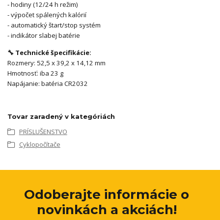
- hodiny (12/24 h režim)
- výpočet spálených kalórií
- automatický štart/stop systém
- indikátor slabej batérie
🔧 Technické špecifikácie:
Rozmery: 52,5 x 39,2 x 14,12 mm
Hmotnosť: iba 23 g
Napájanie: batéria CR2032
Tovar zaradený v kategóriách
PRÍSLUŠENSTVO
Cyklopočítače
Odoberajte informácie o
novinkách a akciách!