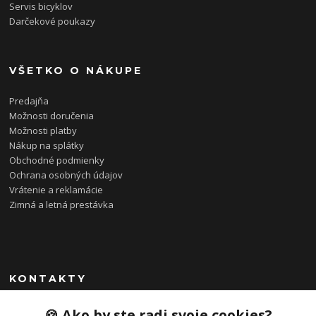
Servis bicyklov
Darčekové poukazy
VŠETKO O NÁKUPE
Predajňa
Možnosti doručenia
Možnosti platby
Nákup na splátky
Obchodné podmienky
Ochrana osobných údajov
Vrátenie a reklamácie
Zimná a letná prestávka
KONTAKTY
0948 085 857
🍪 Ako by ste radi svoje cookies?