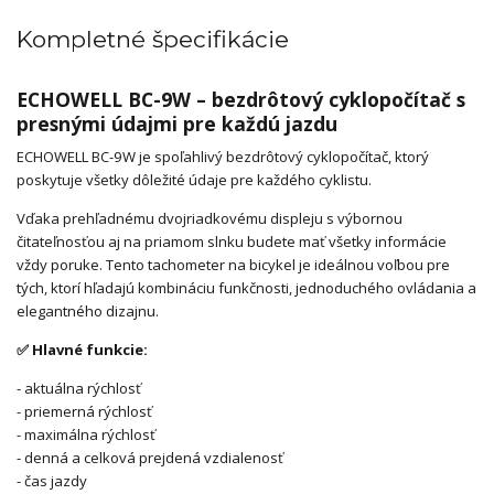
Kompletné špecifikácie
ECHOWELL BC-9W – bezdrôtový cyklopočítač s
presnými údajmi pre každú jazdu
ECHOWELL BC-9W je spoľahlivý bezdrôtový cyklopočítač, ktorý
poskytuje všetky dôležité údaje pre každého cyklistu.
Vďaka prehľadnému dvojriadkovému displeju s výbornou
čitateľnosťou aj na priamom slnku budete mať všetky informácie
vždy poruke. Tento tachometer na bicykel je ideálnou voľbou pre
tých, ktorí hľadajú kombináciu funkčnosti, jednoduchého ovládania a
elegantného dizajnu.
✅ Hlavné funkcie:
- aktuálna rýchlosť
- priemerná rýchlosť
- maximálna rýchlosť
- denná a celková prejdená vzdialenosť
- čas jazdy