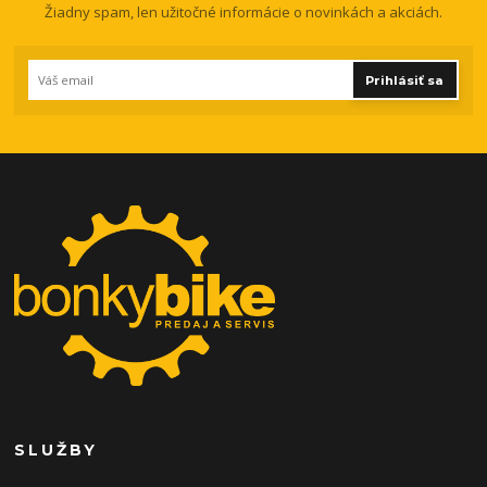
Žiadny spam, len užitočné informácie o novinkách a akciách.
Prihlásiť sa
SLUŽBY