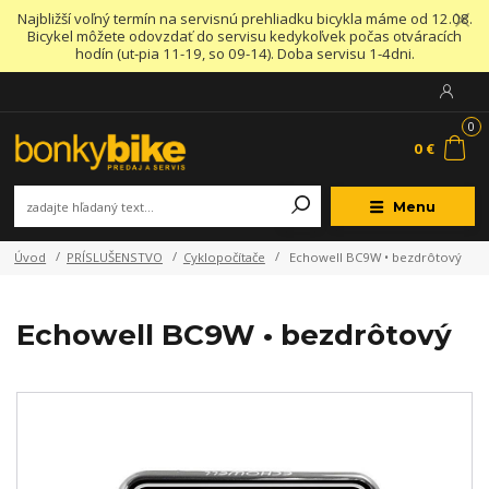
Najbližší voľný termín na servisnú prehliadku bicykla máme od 12.08.
Bicykel môžete odovzdať do servisu kedykoľvek počas otváracích
hodín (ut-pia 11-19, so 09-14). Doba servisu 1-4dni.
0
0 €
Menu
Úvod
PRÍSLUŠENSTVO
Cyklopočítače
Echowell BC9W • bezdrôtový
Echowell BC9W • bezdrôtový