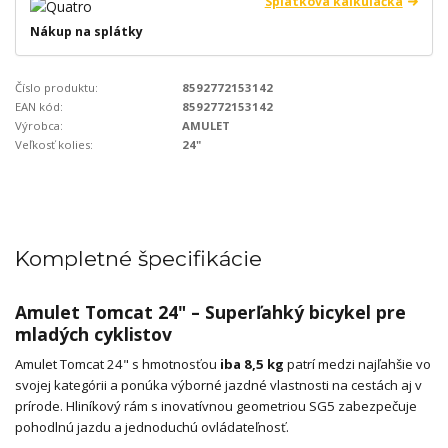
Splátková kalkulačka
Nákup na splátky
Číslo produktu:
8592772153142
EAN kód:
8592772153142
Výrobca:
AMULET
Veľkosť kolies:
24"
Kompletné špecifikácie
Amulet Tomcat 24" – Superľahký bicykel pre
mladých cyklistov
Amulet Tomcat 24" s hmotnosťou
iba 8,5 kg
patrí medzi najľahšie vo
svojej kategórii a ponúka výborné jazdné vlastnosti na cestách aj v
prírode. Hliníkový rám s inovatívnou geometriou SG5 zabezpečuje
pohodlnú jazdu a jednoduchú ovládateľnosť.