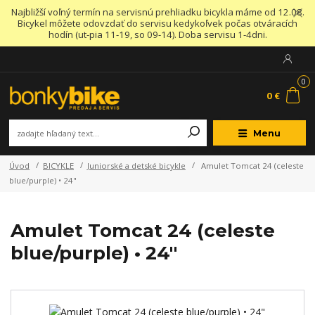
Najbližší voľný termín na servisnú prehliadku bicykla máme od 12.08.
Bicykel môžete odovzdať do servisu kedykoľvek počas otváracích
hodín (ut-pia 11-19, so 09-14). Doba servisu 1-4dni.
0
0 €
Menu
Úvod
BICYKLE
Juniorské a detské bicykle
Amulet Tomcat 24 (celeste
blue/purple) • 24"
Amulet Tomcat 24 (celeste
blue/purple) • 24"