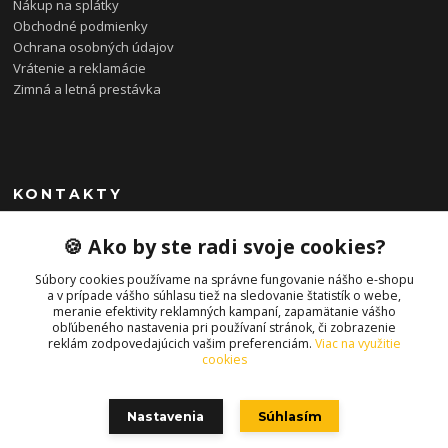
Nákup na splátky
Obchodné podmienky
Ochrana osobných údajov
Vrátenie a reklamácie
Zimná a letná prestávka
KONTAKTY
0948 085 857
🍪 Ako by ste radi svoje cookies?
(Ut-Pia 11-19 hod., So 09-14 hod.)
Súbory cookies používame na správne fungovanie nášho e-shopu
info@bonkybike.sk
a v prípade vášho súhlasu tiež na sledovanie štatistík o webe,
meranie efektivity reklamných kampaní, zapamätanie vášho
obľúbeného nastavenia pri používaní stránok, či zobrazenie
reklám zodpovedajúcich vašim preferenciám.
Viac na využitie
cookies
Nastavenia
Súhlasím
Copyright © 2021 bonkybike.sk