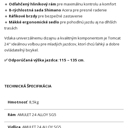
🔹
Odľahčený hliníkový rám
pre maximálnu kontrolu a komfort
🔹
8-rýchlostná sada Shimano
Acera pre presné radenie
🔹
Ráfikové brzdy
pre bezpečné zastavenie
🔹
Mäkké ergonomické sedlo
pre pohodlnú jazdu aj na dlhších
trasách
Vďaka univerzálnemu dizajnu a kvalitným komponentom je Tomcat
24" ideálnou voľbou pre mladých jazdcov, ktorí chcú ľahký a dobre
ovládateľný bicykel.
✅ Odporúčaná výška jazdca: 115 – 135 cm.
TECHNICKÁ ŠPECIFIKÁCIA
Hmotnosť
8,5kg
Rám
AMULET 24 ALLOY SG5
Vidlica
AMULET 24 ALLOY SG5