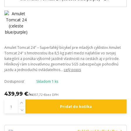
Amulet Tomcat 24" – Superľahký bicykel pre mladých cyklistov Amulet
Tomcat 24" s hmotnosťou iba 8,5 kg patrí medzi najľahšie vo svojej
kategórii a ponúka výborné jazdné vlastnosti na cestách aj v prírode.
Hliníkový rám s inovatívnou geometriou SG5 zabezpečuje pohodlnú
jazdu a jednoduchú ovládateľnos...
celý popis
Dostupnosť
Skladom 1 ks
439,99 €
/
ks
357,72 €
bez DPH
Pridať do košíka