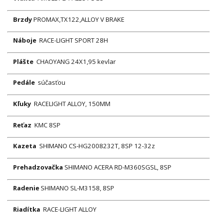
Brzdy
PROMAX,TX122,ALLOY V BRAKE
Náboje
RACE-LIGHT SPORT 28H
Plášte
CHAOYANG 24X1,95 kevlar
Pedále
súčasťou
Kľuky
RACELIGHT ALLOY, 150MM
Reťaz
KMC 8SP
Kazeta
SHIMANO CS-HG2008232T, 8SP 12-32z
Prehadzovačka
SHIMANO ACERA RD-M360SGSL, 8SP
Radenie
SHIMANO SL-M3158, 8SP
Riadítka
RACE-LIGHT ALLOY