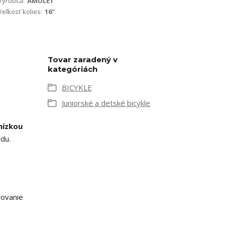
Výrobca:
AMULET
Veľkosť kolies:
16"
Tovar zaradený v
kategóriách
BICYKLE
Juniorské a detské bicykle
nízkou
du.
vovanie