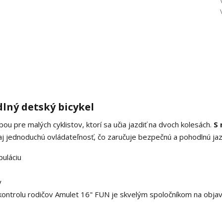
lný detský bicykel
bou pre malých cyklistov, ktorí sa učia jazdiť na dvoch kolesách.
S 
aj jednoduchú ovládateľnosť, čo zaručuje bezpečnú a pohodlnú jaz
uláciu
y
kontrolu rodičov Amulet 16" FUN je skvelým spoločníkom na obja