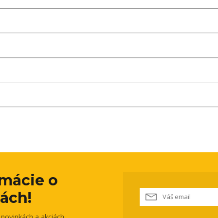
rmácie o
ách!
novinkách a akciách.