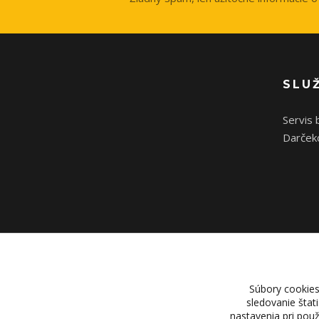
SLU
Servis 
Darček
Súbory cookies
sledovanie štat
nastavenia pri pou