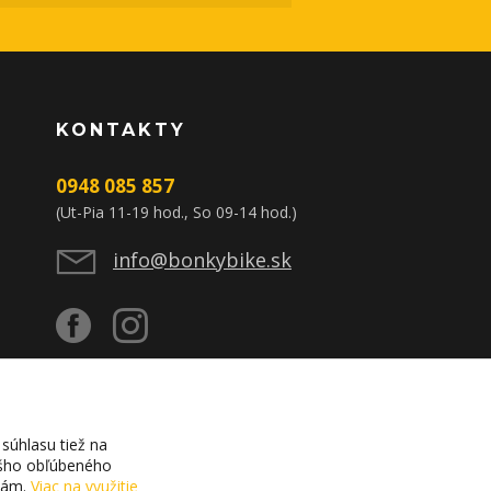
KONTAKTY
0948 085 857
(Ut-Pia 11-19 hod., So 09-14 hod.)
info@bonkybike.sk
súhlasu tiež na
vášho obľúbeného
ciám.
Viac na využitie