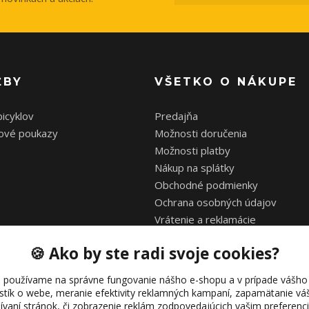
ŽBY
VŠETKO O NÁKUPE
bicyklov
Predajňa
ové poukazy
Možnosti doručenia
Možnosti platby
Nákup na splátky
Obchodné podmienky
Ochrana osobných údajov
Vrátenie a reklamácie
Zimná a letná prestávka
🍪 Ako by ste radi svoje cookies?
 používame na správne fungovanie nášho e-shopu a v prípade vášho 
istík o webe, meranie efektivity reklamných kampaní, zapamätanie 
žívaní stránok, či zobrazenie reklám zodpovedajúcich vašim preferen