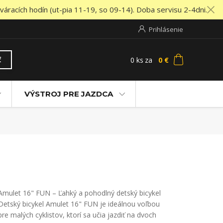
áracích hodín (ut-pia 11-19, so 09-14). Doba servisu 2-4dni.
Prihlásenie
0
ks
za
0 €
ť
VÝSTROJ PRE JAZDCA
Amulet 16" FUN – Ľahký a pohodlný detský bicykel
Detský bicykel Amulet 16" FUN je ideálnou voľbou
pre malých cyklistov, ktorí sa učia jazdiť na dvoch