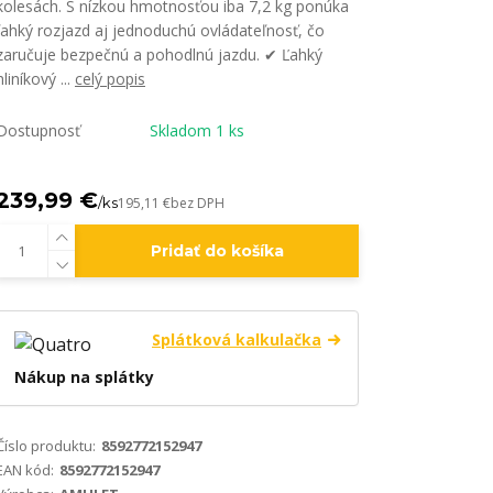
kolesách. S nízkou hmotnosťou iba 7,2 kg ponúka
ľahký rozjazd aj jednoduchú ovládateľnosť, čo
zaručuje bezpečnú a pohodlnú jazdu. ✔ Ľahký
hliníkový ...
celý popis
Dostupnosť
Skladom 1 ks
239,99 €
/
ks
195,11 €
bez DPH
Pridať do košíka
Splátková kalkulačka
Nákup na splátky
Číslo produktu:
8592772152947
EAN kód:
8592772152947