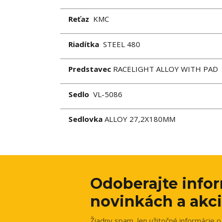
Reťaz
KMC
Riadítka
STEEL 480
Predstavec
RACELIGHT ALLOY WITH PAD
Sedlo
VL-5086
Sedlovka
ALLOY 27,2X180MM
Odoberajte info
novinkách a akci
Žiadny spam, len užitočné informácie o 