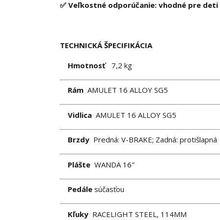
✅ Veľkostné odporúčanie: vhodné pre deti 
TECHNICKÁ ŠPECIFIKÁCIA
Hmotnosť
7,2 kg
Rám
AMULET 16 ALLOY SG5
Vidlica
AMULET 16 ALLOY SG5
Brzdy
Predná: V-BRAKE; Zadná: protišlapná
Plášte
WANDA 16"
Pedále
súčasťou
Kľuky
RACELIGHT STEEL, 114MM