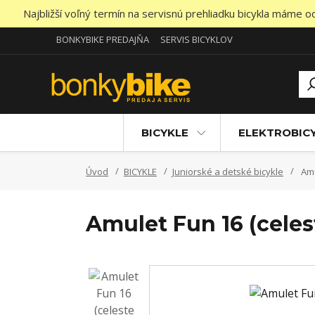
Najbližší voľný termín na servisnú prehliadku bicykla máme 
BONKYBIKE PREDAJŇA
SERVIS BICYKLOV
BICYKLE
ELEKTROBIC
Úvod
BICYKLE
Juniorské a detské bicykle
Amu
Amulet Fun 16 (celes