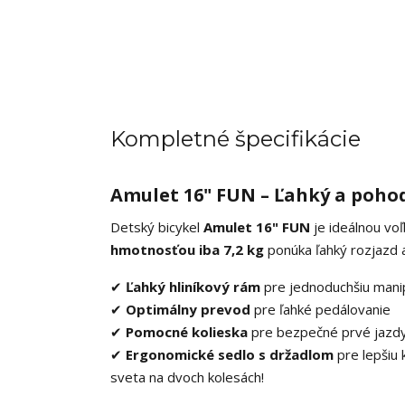
Kompletné špecifikácie
Amulet 16" FUN – Ľahký a pohod
Detský bicykel
Amulet 16" FUN
je ideálnou voľ
hmotnosťou iba 7,2 kg
ponúka ľahký rozjazd 
✔
Ľahký hliníkový rám
pre jednoduchšiu manip
✔
Optimálny prevod
pre ľahké pedálovanie
✔
Pomocné kolieska
pre bezpečné prvé jazd
✔
Ergonomické sedlo s držadlom
pre lepšiu 
sveta na dvoch kolesách!