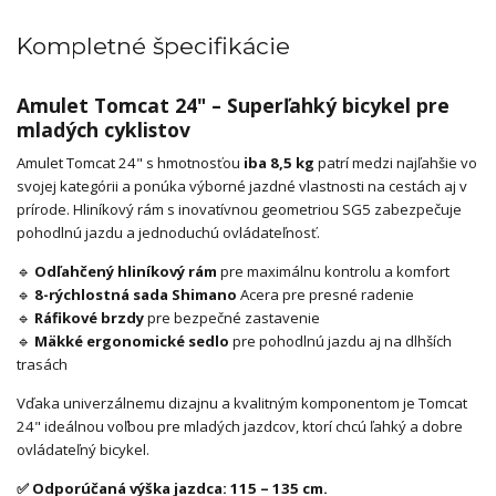
Kompletné špecifikácie
Amulet Tomcat 24" – Superľahký bicykel pre
mladých cyklistov
Amulet Tomcat 24" s hmotnosťou
iba 8,5 kg
patrí medzi najľahšie vo
svojej kategórii a ponúka výborné jazdné vlastnosti na cestách aj v
prírode. Hliníkový rám s inovatívnou geometriou SG5 zabezpečuje
pohodlnú jazdu a jednoduchú ovládateľnosť.
🔹
Odľahčený hliníkový rám
pre maximálnu kontrolu a komfort
🔹
8-rýchlostná sada Shimano
Acera pre presné radenie
🔹
Ráfikové brzdy
pre bezpečné zastavenie
🔹
Mäkké ergonomické sedlo
pre pohodlnú jazdu aj na dlhších
trasách
Vďaka univerzálnemu dizajnu a kvalitným komponentom je Tomcat
24" ideálnou voľbou pre mladých jazdcov, ktorí chcú ľahký a dobre
ovládateľný bicykel.
✅ Odporúčaná výška jazdca: 115 – 135 cm.