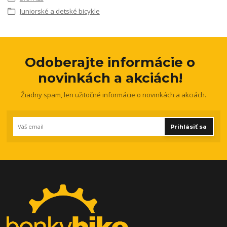
Juniorské a detské bicykle
Odoberajte informácie o
novinkách a akciách!
Žiadny spam, len užitočné informácie o novinkách a akciách.
Prihlásiť sa