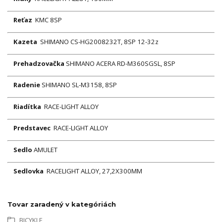
Reťaz
KMC 8SP
Kazeta
SHIMANO CS-HG2008232T, 8SP 12-32z
Prehadzovačka
SHIMANO ACERA RD-M360SGSL, 8SP
Radenie
SHIMANO SL-M3158, 8SP
Riadítka
RACE-LIGHT ALLOY
Predstavec
RACE-LIGHT ALLOY
Sedlo
AMULET
Sedlovka
RACELIGHT ALLOY, 27,2X300MM
Tovar zaradený v kategóriách
BICYKLE