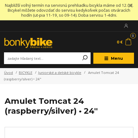
Najbližší voľný termín na servisnú prehliadku bicykla máme od 12.08.
Bicykel môžete odovzdať do servisu kedykoľvek počas otváracích
hodín (ut-pia 11-19, so 09-14). Doba servisu 1-4dni.
0
0 €
Menu
Úvod
BICYKLE
Juniorské a detské bicykle
Amulet Tomcat 24
(raspberry/silver) • 24"
Amulet Tomcat 24
(raspberry/silver) • 24"