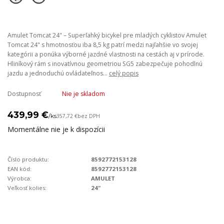
Amulet Tomcat 24" – Superľahký bicykel pre mladých cyklistov Amulet
Tomcat 24" s hmotnosťou iba 8,5 kg patrí medzi najľahšie vo svojej
kategórii a ponúka výborné jazdné vlastnosti na cestách aj v prírode.
Hliníkový rám s inovatívnou geometriou SG5 zabezpečuje pohodlnú
jazdu a jednoduchú ovládateľnos...
celý popis
Dostupnosť
Nie je skladom
439,99 €
/
ks
357,72 €
bez DPH
Momentálne nie je k dispozícii
Číslo produktu:
8592772153128
EAN kód:
8592772153128
Výrobca:
AMULET
Veľkosť kolies:
24"