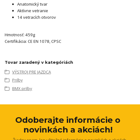
Anatomický tvar
Aktívne vetranie
14 vetracích otvorov
Hmotnosť: 459g
Certifikácia: CE EN 1078, CPSC
Tovar zaradený v kategóriách
VÝSTROJ PRE JAZDCA
Prilby
BMX prilby
Odoberajte informácie o
novinkách a akciách!
Žiadny spam, len užitočné informácie o novinkách a akciách.