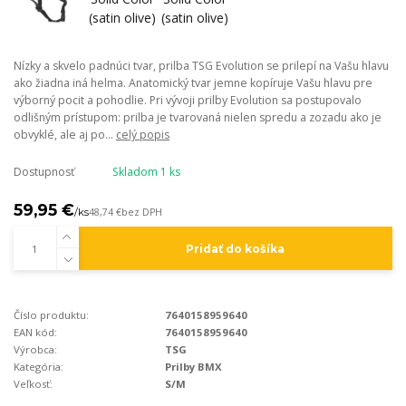
Nízky a skvelo padnúci tvar, prilba TSG Evolution se prilepí na Vašu hlavu
ako žiadna iná helma. Anatomický tvar jemne kopíruje Vašu hlavu pre
výborný pocit a pohodlie. Pri vývoji prilby Evolution sa postupovalo
odlišným prístupom: prilba je tvarovaná nielen spredu a zozadu ako je
obvyklé, ale aj po...
celý popis
Dostupnosť
Skladom 1 ks
59,95 €
/
ks
48,74 €
bez DPH
Pridať do košíka
Číslo produktu:
7640158959640
EAN kód:
7640158959640
Výrobca:
TSG
Kategória:
Prilby BMX
Veľkosť:
S/M