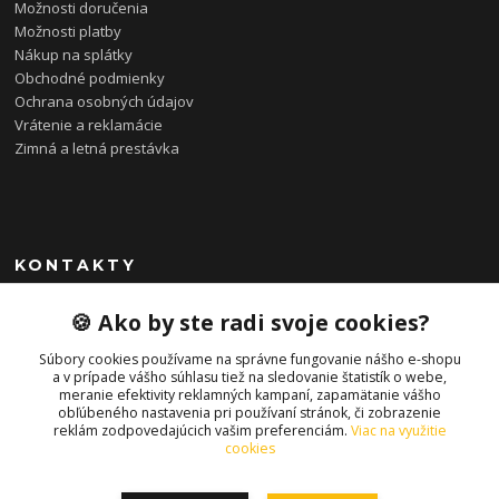
Možnosti doručenia
Možnosti platby
Nákup na splátky
Obchodné podmienky
Ochrana osobných údajov
Vrátenie a reklamácie
Zimná a letná prestávka
KONTAKTY
0948 085 857
🍪 Ako by ste radi svoje cookies?
(Ut-Pia 11-19 hod., So 09-14 hod.)
Súbory cookies používame na správne fungovanie nášho e-shopu
info@bonkybike.sk
a v prípade vášho súhlasu tiež na sledovanie štatistík o webe,
meranie efektivity reklamných kampaní, zapamätanie vášho
obľúbeného nastavenia pri používaní stránok, či zobrazenie
reklám zodpovedajúcich vašim preferenciám.
Viac na využitie
cookies