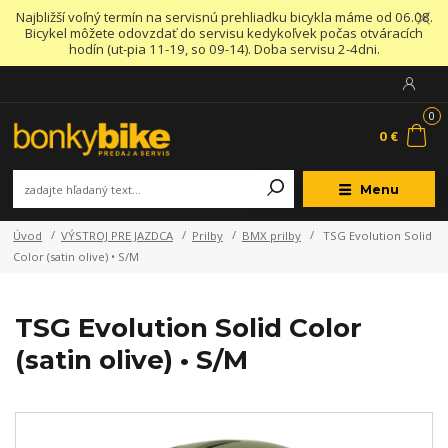
Najbližší voľný termín na servisnú prehliadku bicykla máme od 06.08.
Bicykel môžete odovzdať do servisu kedykoľvek počas otváracích
hodín (ut-pia 11-19, so 09-14). Doba servisu 2-4dni.
0
0 €
Menu
Úvod
VÝSTROJ PRE JAZDCA
Prilby
BMX prilby
TSG Evolution Solid
Color (satin olive) • S/M
TSG Evolution Solid Color
(satin olive) • S/M