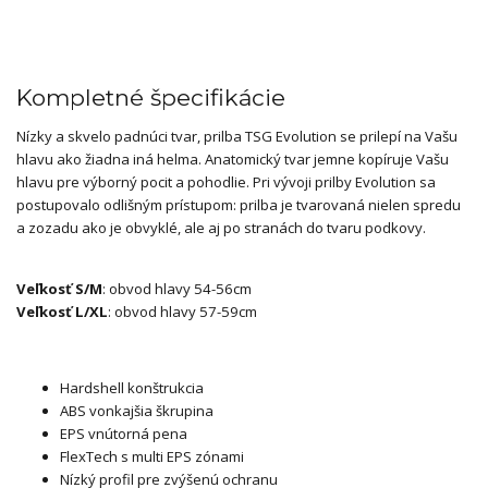
Kompletné špecifikácie
Nízky a skvelo padnúci tvar, prilba TSG Evolution se prilepí na Vašu
hlavu ako žiadna iná helma. Anatomický tvar jemne kopíruje Vašu
hlavu pre výborný pocit a pohodlie. Pri vývoji prilby Evolution sa
postupovalo odlišným prístupom: prilba je tvarovaná nielen spredu
a zozadu ako je obvyklé, ale aj po stranách do tvaru podkovy.
Veľkosť S/M
: obvod hlavy 54-56cm
Veľkosť L/XL
: obvod hlavy 57-59cm
Hardshell konštrukcia
ABS vonkajšia škrupina
EPS vnútorná pena
FlexTech s multi EPS zónami
Nízký profil pre zvýšenú ochranu