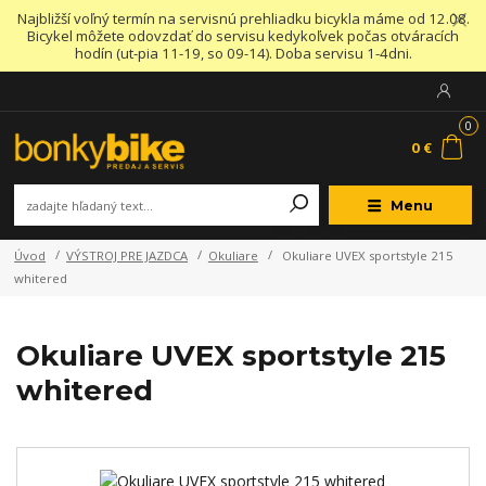
Najbližší voľný termín na servisnú prehliadku bicykla máme od 12.08.
Bicykel môžete odovzdať do servisu kedykoľvek počas otváracích
hodín (ut-pia 11-19, so 09-14). Doba servisu 1-4dni.
0
0 €
Menu
Úvod
VÝSTROJ PRE JAZDCA
Okuliare
Okuliare UVEX sportstyle 215
whitered
Okuliare UVEX sportstyle 215
whitered