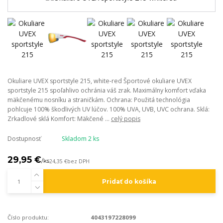
Okuliare UVEX sportstyle 215, white-red Športové okuliare UVEX
sportstyle 215 spoľahlivo ochránia váš zrak. Maximálny komfort vďaka
mäkčenému nosníku a straničkám. Ochrana: Použitá technológia
pohlcuje 100% škodlivých UV lúčov. 100% UVA, UVB, UVC ochrana. Sklá:
Zrkadlové sklá Komfort: Mäkčené ...
celý popis
Dostupnosť
Skladom 2 ks
29,95 €
/
ks
24,35 €
bez DPH
Pridať do košíka
Číslo produktu:
4043197228099