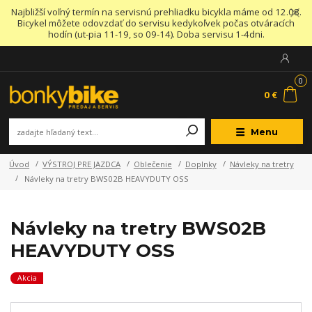
Najbližší voľný termín na servisnú prehliadku bicykla máme od 12.08.
Bicykel môžete odovzdať do servisu kedykoľvek počas otváracích
hodín (ut-pia 11-19, so 09-14). Doba servisu 1-4dni.
0
0 €
Menu
Úvod
VÝSTROJ PRE JAZDCA
Oblečenie
Doplnky
Návleky na tretry
Návleky na tretry BWS02B HEAVYDUTY OSS
Návleky na tretry BWS02B
HEAVYDUTY OSS
Akcia