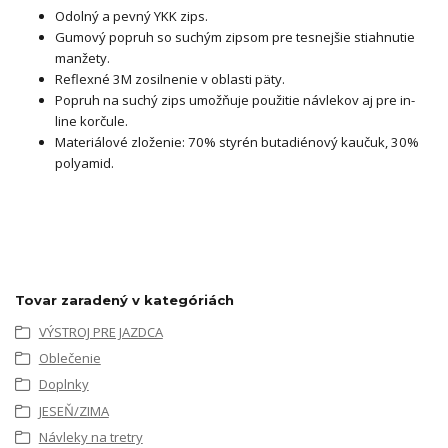
Odolný a pevný YKK zips.
Gumový popruh so suchým zipsom pre tesnejšie stiahnutie
manžety.
Reflexné 3M zosilnenie v oblasti päty.
Popruh na suchý zips umožňuje použitie návlekov aj pre in-
line korčule.
Materiálové zloženie: 70% styrén butadiénový kaučuk, 30%
polyamid.
Tovar zaradený v kategóriách
VÝSTROJ PRE JAZDCA
Oblečenie
Doplnky
JESEŇ/ZIMA
Návleky na tretry