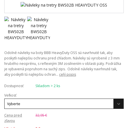
Odolné návleky na boty BBB HeavyDuty OSS sú navrhnuté tak, aby
poskytli najlepšiu ochranu pred chladom. Návleky sú vyrobené z 3 mm
hrubého neoprénu, s reflexným 3M zosilnením v oblasti päty. Podrážka
je vybavená popruhom na suchý zips. Odolné návleky navrhnuté tak,
aby poskytli tú najlepšiu ochran...
celý popis
Dostupnosť
Skladom > 2 ks
Veľkosť
Cena pred
32,95 €
zľavou