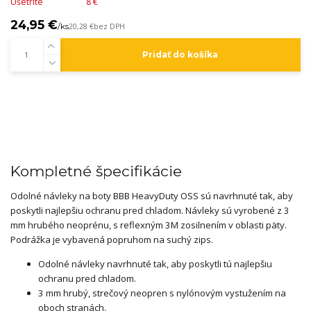
Ušetríte
8 €
24,95 €
/
ks
20,28 €
bez DPH
Pridať do košíka
Kompletné špecifikácie
Odolné návleky na boty BBB HeavyDuty OSS sú navrhnuté tak, aby
poskytli najlepšiu ochranu pred chladom. Návleky sú vyrobené z 3
mm hrubého neoprénu, s reflexným 3M zosilnením v oblasti päty.
Podrážka je vybavená popruhom na suchý zips.
Odolné návleky navrhnuté tak, aby poskytli tú najlepšiu
ochranu pred chladom.
3 mm hrubý, strečový neopren s nylónovým vystužením na
oboch stranách.