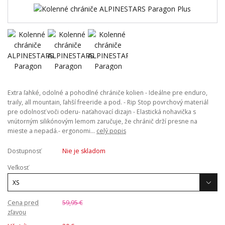
Extra ľahké, odolné a pohodlné chrániče kolien - Ideálne pre enduro,
traily, all mountain, ľahší freeride a pod. - Rip Stop povrchový materiál
pre odolnosť voči oderu- naťahovací dizajn - Elastická nohavička s
vnútorným silikónovým lemom zaručuje, že chránič drží presne na
mieste a nepadá.- ergonomi...
celý popis
Dostupnosť
Nie je skladom
Veľkosť
Cena pred
59,95 €
zľavou