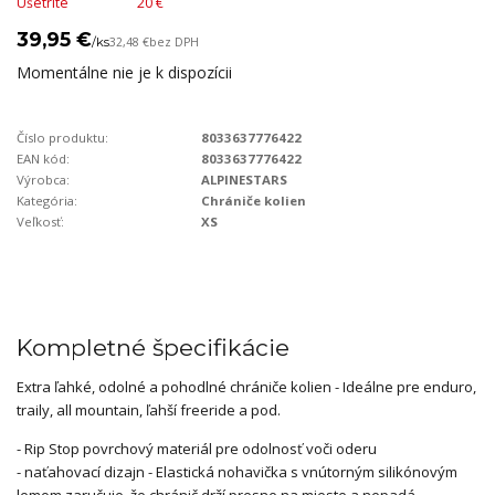
Ušetríte
20 €
39,95 €
/
ks
32,48 €
bez DPH
Momentálne nie je k dispozícii
Číslo produktu:
8033637776422
EAN kód:
8033637776422
Výrobca:
ALPINESTARS
Kategória:
Chrániče kolien
Veľkosť:
XS
Kompletné špecifikácie
Extra ľahké, odolné a pohodlné chrániče kolien - Ideálne pre enduro,
traily, all mountain, ľahší freeride a pod.
- Rip Stop povrchový materiál pre odolnosť voči oderu
- naťahovací dizajn - Elastická nohavička s vnútorným silikónovým