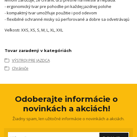
lemom zaručuje, že chránič drží presne na mieste a nepadá.
- ergonomický tvar pre pohodlie pri každej jazdnej polohe
- kompaktný tvar umožňuje použitie i pod odevom
- flexibilné ochranné misky sú perforované a dobre sa odvetrávajú
Veľkosti: XXS, XS, S, M, L, XL, XXL
Tovar zaradený v kategóriách
VÝSTROJ PRE JAZDCA
Chrániče
Odoberajte informácie o
novinkách a akciách!
Žiadny spam, len užitočné informácie o novinkách a akciách.