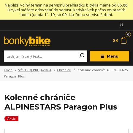
Najbližší voľný termín na servisnú prehliadku bicykla máme od 06.08.
Bicykel môžete odovzdať do servisu kedykoľvek počas otváracích
hodín (ut-pia 11-19, so 09-14). Doba servisu 2-4dni.
0
0 €
Menu
Úvod
VÝSTROJ PRE JAZDCA
Chrániče
Kolenné chrániče ALPINESTARS
Paragon Plus
Kolenné chrániče
ALPINESTARS Paragon Plus
Akcia