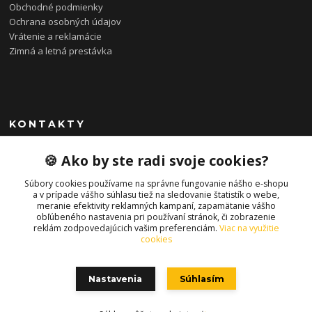
Obchodné podmienky
Ochrana osobných údajov
Vrátenie a reklamácie
Zimná a letná prestávka
KONTAKTY
0948 085 857
🍪 Ako by ste radi svoje cookies?
(Ut-Pia 11-19 hod., So 09-14 hod.)
Súbory cookies používame na správne fungovanie nášho e-shopu
info@bonkybike.sk
a v prípade vášho súhlasu tiež na sledovanie štatistík o webe,
meranie efektivity reklamných kampaní, zapamätanie vášho
obľúbeného nastavenia pri používaní stránok, či zobrazenie
reklám zodpovedajúcich vašim preferenciám.
Viac na využitie
cookies
Nastavenia
Súhlasím
Copyright © 2021 bonkybike.sk