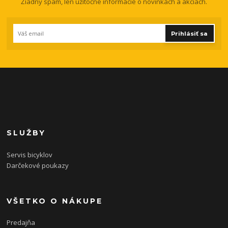
Žiadny spam, len užitočné informácie o novinkách a akciách.
Prihlásiť sa
SLUŽBY
Servis bicyklov
Darčekové poukazy
VŠETKO O NÁKUPE
Predajňa