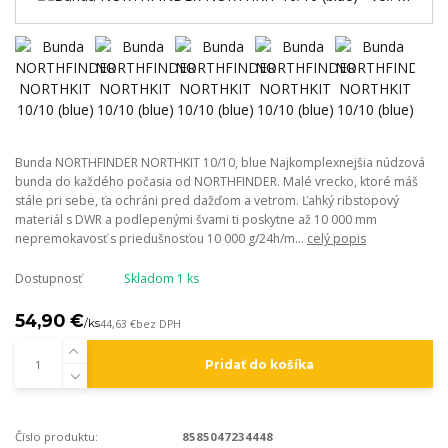
Bunda NORTHFINDER NORTHKIT 10/10, blue Najkomplexnejšia núdzová
bunda do každého počasia od NORTHFINDER. Malé vrecko, ktoré máš
stále pri sebe, ťa ochráni pred dažďom a vetrom. Ľahký ribstopový
materiál s DWR a podlepenými švami ti poskytne až 10 000 mm
nepremokavosť s priedušnosťou 10 000 g/24h/m...
celý popis
Dostupnosť
Skladom 1 ks
54,90 €
/
ks
44,63 €
bez DPH
Pridať do košíka
Číslo produktu:
8585047234448