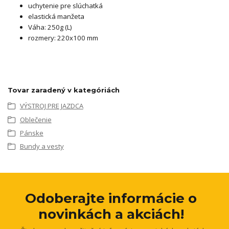
uchytenie pre slúchatká
elastická manžeta
Váha: 250g (L)
rozmery: 220x100 mm
Tovar zaradený v kategóriách
VÝSTROJ PRE JAZDCA
Oblečenie
Pánske
Bundy a vesty
Odoberajte informácie o
novinkách a akciách!