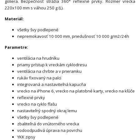
goliera. Bezpečnosť strážia 360° reflexné prvky. Rozmer vrecka
220x100 mm s váhou 250 g (L).
Materiál:
všetky švy podlepené
nepremokavosť 10 000 mm, priedušnosť 10 000 g/m2/24h
Parametre:
ventilácia na hrudníku
priamy prístup k vreckám cyklodresu
ventilácia na chrbte a v prieramku
rukáv fixovaný na palci
integrovaná a nastaviteľná kapucňa
vrecko na iPhone 6, vrecko na platobné karty, vrecko na kľúče
reflexné prvky
vrecko na cyklo fľašu
nastaviteľný spodný okraj lemu
všetky švy podlepené
zbaliteľná do vnútorného vrecka
vodoodpudivá úprava na povrchu
YKK zipsy