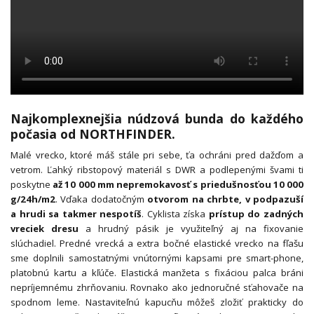
Najkomplexnejšia núdzová bunda do každého
počasia od NORTHFINDER.
Malé vrecko, ktoré máš stále pri sebe, ťa ochráni pred dažďom a
vetrom. Ľahký ribstopový materiál s DWR a podlepenými švami ti
poskytne
až 10 000 mm nepremokavosť s priedušnosťou 10 000
g/24h/m2
. Vďaka dodatočným
otvorom na chrbte, v podpazuší
a hrudi sa takmer nespotíš
. Cyklista získa
prístup do zadných
vreciek dresu
a hrudný pásik je využiteľný aj na fixovanie
slúchadiel. Predné vrecká a extra bočné elastické vrecko na fľašu
sme doplnili samostatnými vnútornými kapsami pre smart-phone,
platobnú kartu a kľúče. Elastická manžeta s fixáciou palca bráni
nepríjemnému zhrňovaniu. Rovnako ako jednoručné sťahovače na
spodnom leme. Nastaviteľnú kapucňu môžeš zložiť prakticky do