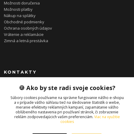
Možnosti doručenia
Možnosti platby
Nákup na splátky
Obchodné podmienky
Ochrana osobných údajov
Vrátenie a reklamácie
Zimná a letná prestávka
KONTAKTY
0948 085 857
🍪 Ako by ste radi svoje cookies?
(Ut-Pia 11-19 hod., So 09-14 hod.)
Súbory cookies používame na správne fungovanie nášho e-shopu
info@bonkybike.sk
a v prípade vášho súhlasu tiež na sledovanie štatistík o webe,
meranie efektivity reklamných kampaní, zapamätanie vášho
obľúbeného nastavenia pri používaní stránok, či zobrazenie
reklám zodpovedajúcich vašim preferenciám.
Viac na využitie
cookies