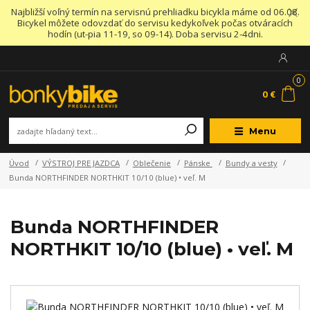
Najbližší voľný termín na servisnú prehliadku bicykla máme od 06.08.
Bicykel môžete odovzdať do servisu kedykoľvek počas otváracích
hodín (ut-pia 11-19, so 09-14). Doba servisu 2-4dni.
0
0 €
Menu
Úvod
VÝSTROJ PRE JAZDCA
Oblečenie
Pánske
Bundy a vesty
Bunda NORTHFINDER NORTHKIT 10/10 (blue) • veľ. M
Bunda NORTHFINDER
NORTHKIT 10/10 (blue) • veľ. M