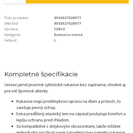
Číslo produktu:
8592627028977
EAN kód:
8592627028977
Výrobca:
FORCE
Kategória:
Rukavice zimné
Veľkosť:
L
Kompletné špecifikácie
Unisex jarné/jesenné cyklistické rukavice bez zapínania, vhodné aj
pre iné športové aktivity.
Rukavice majú protišmykovú úpravu na dlani a prstoch, čo
zaisťuje pevný úchop.
Extra predĺžený elastický lem na zápästí poskytuje komfort a
lepšiu ochranu pred chladom.
Sú kompatibilné s dotykovými obrazovkami, takže môžete
jednoducho používať svoje zariadenia bez potreby rukavice