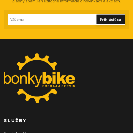
Žiadny spam, len užitočné informácie o novinkách a akciách.
Prihlásiť sa
SLUŽBY