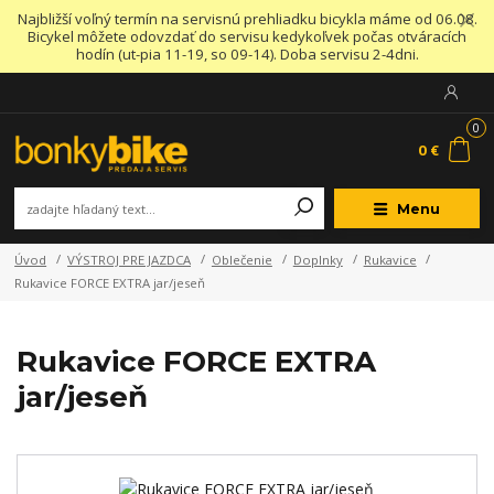
Najbližší voľný termín na servisnú prehliadku bicykla máme od 06.08.
Bicykel môžete odovzdať do servisu kedykoľvek počas otváracích
hodín (ut-pia 11-19, so 09-14). Doba servisu 2-4dni.
0
0 €
Menu
Úvod
VÝSTROJ PRE JAZDCA
Oblečenie
Doplnky
Rukavice
Rukavice FORCE EXTRA jar/jeseň
Rukavice FORCE EXTRA
jar/jeseň