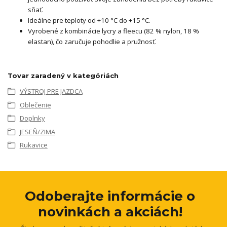
sňať.
Ideálne pre teploty od +10 °C do +15 °C.
Vyrobené z kombinácie lycry a fleecu (82 % nylon, 18 %
elastan), čo zaručuje pohodlie a pružnosť.
Tovar zaradený v kategóriách
VÝSTROJ PRE JAZDCA
Oblečenie
Doplnky
JESEŇ/ZIMA
Rukavice
Odoberajte informácie o
novinkách a akciách!