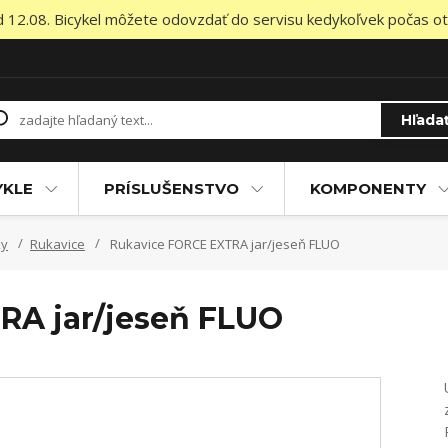
od 12.08. Bicykel môžete odovzdať do servisu kedykoľvek počas otv
Hľada
YKLE
PRÍSLUŠENSTVO
KOMPONENTY
ky
Rukavice
Rukavice FORCE EXTRA jar/jeseň FLUO
RA jar/jeseň FLUO