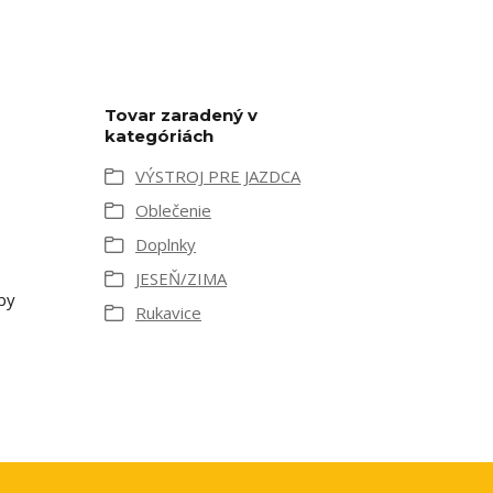
Tovar zaradený v
kategóriách
VÝSTROJ PRE JAZDCA
Oblečenie
Doplnky
JESEŇ/ZIMA
by
Rukavice