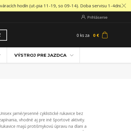
áracích hodín (ut-pia 11-19, so 09-14). Doba servisu 1-4dni.
Prihlásenie
0
ks
za
0 €
ť
VÝSTROJ PRE JAZDCA
Unisex jarné/jesenné cyklistické rukavice bez
zapínania, vhodné aj pre iné športové aktivity.
Rukavice majú protišmykovú úpravu na dlani a