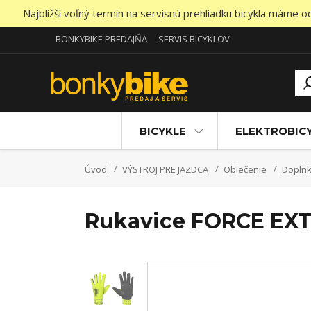
Najbližší voľný termín na servisnú prehliadku bicykla máme 
BONKYBIKE PREDAJŇA
SERVIS BICYKLOV
BICYKLE
ELEKTROBIC
Úvod
VÝSTROJ PRE JAZDCA
Oblečenie
Dopln
Rukavice FORCE EXT