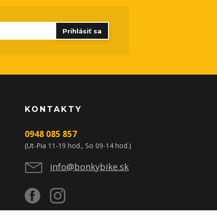
Prihlásiť sa
KONTAKTY
0948 085 857
(Ut-Pia 11-19 hod., So 09-14 hod.)
info@bonkybike.sk