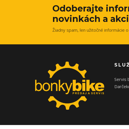
Odoberajte info
novinkách a akci
Žiadny spam, len užitočné informácie o 
SLU
Servis 
Darček