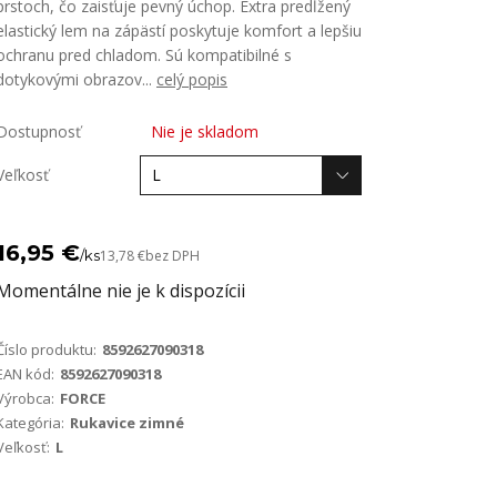
prstoch, čo zaisťuje pevný úchop. Extra predĺžený
elastický lem na zápästí poskytuje komfort a lepšiu
ochranu pred chladom. Sú kompatibilné s
dotykovými obrazov...
celý popis
Dostupnosť
Nie je skladom
Veľkosť
16,95 €
/
ks
13,78 €
bez DPH
Momentálne nie je k dispozícii
Číslo produktu:
8592627090318
EAN kód:
8592627090318
Výrobca:
FORCE
Kategória:
Rukavice zimné
Veľkosť:
L