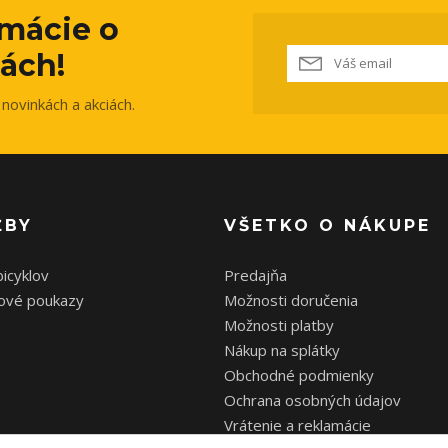
rmácie o
ách!
novinkách a akciách.
ŽBY
VŠETKO O NÁKUPE
bicyklov
Predajňa
ové poukazy
Možnosti doručenia
Možnosti platby
Nákup na splátky
Obchodné podmienky
Ochrana osobných údajov
Vrátenie a reklamácie