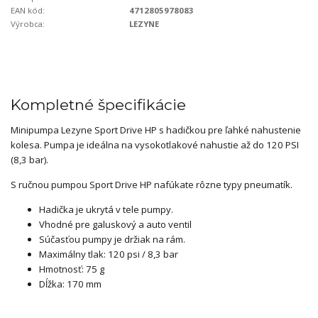
EAN kód:
4712805978083
Výrobca:
LEZYNE
Kompletné špecifikácie
Minipumpa Lezyne Sport Drive HP s hadičkou pre ľahké nahustenie
kolesa. Pumpa je ideálna na vysokotlakové nahustie až do 120 PSI
(8,3 bar).
S ručnou pumpou Sport Drive HP nafúkate rôzne typy pneumatík.
Hadička je ukrytá v tele pumpy.
Vhodné pre galuskový a auto ventil
Súčasťou pumpy je držiak na rám.
Maximálny tlak: 120 psi / 8,3 bar
Hmotnosť: 75 g
Dĺžka: 170 mm