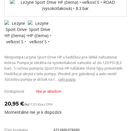
Minipumpa Lezyne Sport Drive HP s hadičkou pre ľahké nahustenie
kolesa. Pumpa je ideálna na vysokotlakové nahustie až do 120 PSI (8,3
bar). S ručnou pumpou Sport Drive HP nafúkate rôzne typy pneumatík.
Hadička je ukrytá v tele pumpy. Vhodné pre galuskový a auto ventil
Súčasťou pumpy je držiak na r...
celý popis
Dostupnosť
Nie je skladom
20,95 €
/
ks
17,03 €
bez DPH
Momentálne nie je k dispozícii
Číslo produktu:
4712805978083