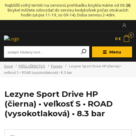
Najbližší voľný termín na servisnú prehliadku bicykla máme od 06.08.
Bicykel môžete odovzdať do servisu kedykoľvek počas otváracích
hodín (ut-pia 11-19, so 09-14). Doba servisu 2-4dni.
0
0 €
Menu
Úvod
PRÍSLUŠENSTVO
Pumpy
Lezyne Sport Drive HP (čierna) •
veľkosť S • ROAD (vysokotlaková) • 8.3 bar
Lezyne Sport Drive HP
(čierna) • veľkosť S • ROAD
(vysokotlaková) • 8.3 bar