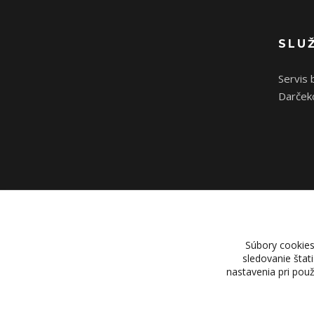
SLU
Servis 
Darček
Súbory cookies
sledovanie štat
nastavenia pri pou