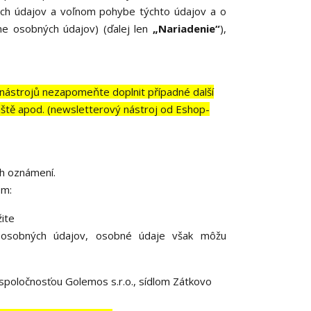
ých údajov a voľnom pohybe týchto údajov a o
ne osobných údajov) (ďalej len
„Nariadenie“
),
nástrojů nezapomeňte doplnit případné další
dliště apod. (newsletterový nástroj od Eshop-
ch oznámení.
om:
ite
 osobných údajov, osobné údaje však môžu
poločnosťou Golemos s.r.o., sídlom Zátkovo