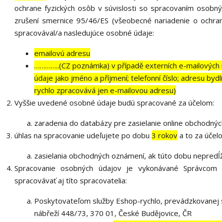
ochrane fyzických osôb v súvislosti so spracovaním osobn
zrušení smernice 95/46/ES (všeobecné nariadenie o ochra
spracovával/a nasledujúce osobné údaje:
emailovú adresu
…………..(CZ poznámka) v případě externích e-mailových 
údaje jako jméno a příjmení; telefonní číslo; adresu by
rychlo zpracovává jen e-mailovou adresu)
Vyššie uvedené osobné údaje budú spracované za účelom:
zaradenia do databázy pre zasielanie online obchodný
úhlas na spracovanie udeľujete po dobu
3 rokov
a to za účel
zasielania obchodných oznámení, ak túto dobu nepredĺž
Spracovanie osobných údajov je vykonávané Správcom
spracovávať aj títo spracovatelia:
Poskytovateľom služby Eshop-rychlo, prevádzkovanej s
nábřeží 448/73, 370 01, České Budějovice, ČR