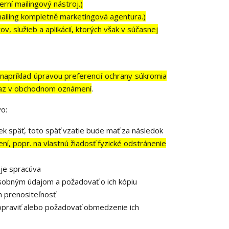
rní mailingový nástroj.)
iling kompletně marketingová agentura.)
, služieb a aplikácií, ktorých však v súčasnej
o
napríklad úpravou preferencií ochrany súkromia
odkaz v obchodnom oznámení
.
o:
k späť, toto späť vzatie bude mať za následok
í, popr. na vlastnú žiadosť fyzické odstránenie
je spracúva
osobným údajom a požadovať o ich kópiu
 prenositeľnosť
opraviť alebo požadovať obmedzenie ich