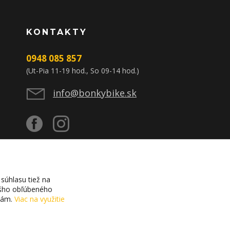
KONTAKTY
0948 085 857
(Ut-Pia 11-19 hod., So 09-14 hod.)
info@bonkybike.sk
súhlasu tiež na
vášho obľúbeného
ciám.
Viac na využitie