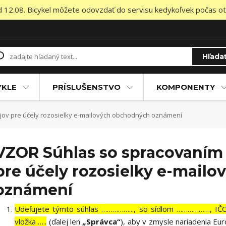
od 12.08. Bicykel môžete odovzdať do servisu kedykoľvek počas otv
Hľada
YKLE
PRÍSLUŠENSTVO
KOMPONENTY
ov pre účely rozosielky e-mailových obchodných oznámení
VZOR Súhlas so spracovaním
pre účely rozosielky e-mail
oznámení
Udeľujete týmto súhlas ……………..., so sídlom ………………, I
vložka …..
(ďalej len
„Správca“
), aby v zmysle nariadenia E