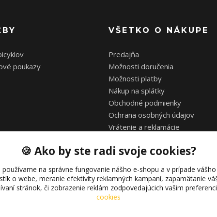
ŽBY
VŠETKO O NÁKUPE
bicyklov
Predajňa
ové poukazy
Možnosti doručenia
Možnosti platby
Nákup na splátky
Obchodné podmienky
Ochrana osobných údajov
Vrátenie a reklamácie
Zimná a letná prestávka
🍪 Ako by ste radi svoje cookies?
 používame na správne fungovanie nášho e-shopu a v prípade vášho 
istík o webe, meranie efektivity reklamných kampaní, zapamätanie 
žívaní stránok, či zobrazenie reklám zodpovedajúcich vašim preferen
cookies