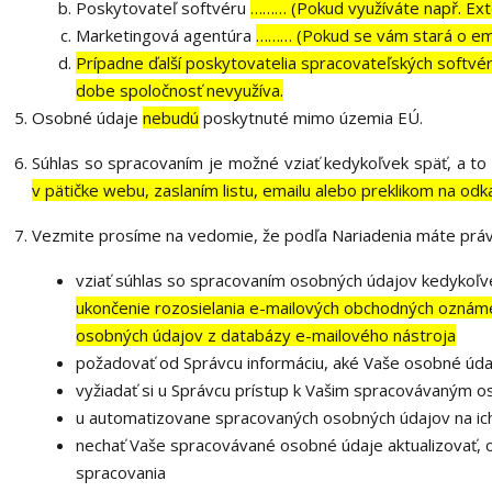
Poskytovateľ softvéru
……… (Pokud využíváte např. Exte
Marketingová agentúra
……… (Pokud se vám stará o ema
Prípadne ďalší poskytovatelia spracovateľských softvérov
dobe spoločnosť nevyužíva.
Osobné údaje
nebudú
poskytnuté mimo územia EÚ.
Súhlas so spracovaním je možné vziať kedykoľvek späť, a t
v pätičke webu, zaslaním listu, emailu alebo preklikom na 
Vezmite prosíme na vedomie, že podľa Nariadenia máte práv
vziať súhlas so spracovaním osobných údajov kedykoľve
ukončenie rozosielania e-mailových obchodných oznámen
osobných údajov z databázy e-mailového nástroja
požadovať od Správcu informáciu, aké Vaše osobné úda
vyžiadať si u Správcu prístup k Vašim spracovávaným 
u automatizovane spracovaných osobných údajov na ich
nechať Vaše spracovávané osobné údaje aktualizovať, 
spracovania