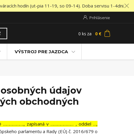
áracích hodín (ut-pia 11-19, so 09-14). Doba servisu 1-4dni.
Prihlásenie
0
ks
za
0 €
ť
VÝSTROJ PRE JAZDCA
 osobných údajov
ových obchodných
ČO ………………., zapísaná v ………………… , oddiel …,
urópskeho parlamentu a Rady (EÚ) č. 2016/679 o