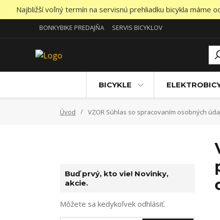
Najbližší voľný termín na servisnú prehliadku bicykla máme 
BONKYBIKE PREDAJŇA
SERVIS BICYKLOV
BICYKLE
ELEKTROBIC
Úvod
VZOR Súhlas so spracovaním osobných údaj
Buď prvý, kto vie! Novinky,
akcie.
Môžete sa kedykoľvek odhlásiť.