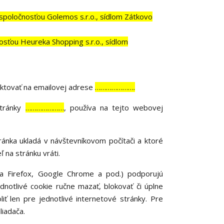
poločnosťou Golemos s.r.o., sídlom Zátkovo
sťou Heureka Shopping s.r.o., sídlom
ktovať na emailovej adrese
………………….
stránky
…………………
, používa na tejto webovej
ánka ukladá v návštevníkovom počítači a ktoré
 na stránku vráti.
la Firefox, Google Chrome a pod.) podporujú
dnotlivé cookie ručne mazať, blokovať či úplne
liť len pre jednotlivé internetové stránky. Pre
liadača.