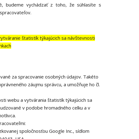
né, budeme vychádzať z toho, že súhlasíte s
 spracovateľov.
váranie štatistík týkajúcich sa návštevnosti
nkach
ované za spracovanie osobných údajov. Takéto
oprávneného záujmu správcu, a umožňuje ho čl.
ti webu a vytvárania štatistík týkajúcich sa
osudzované v podobe hromadného celku a v
otlivca.
racovateľmi:
kovanej spoločnosťou Google Inc., sídlom
 94043, USA