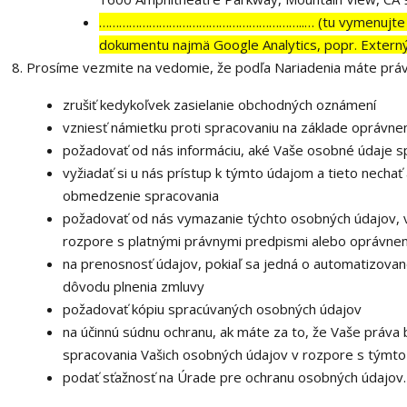
……………………………………………………..… (tu vymenujte svoj
dokumentu najmä Google Analytics, popr. Externý
Prosíme vezmite na vedomie, že podľa Nariadenia máte práv
zrušiť kedykoľvek zasielanie obchodných oznámení
vzniesť námietku proti spracovaniu na základe oprávn
požadovať od nás informáciu, aké Vaše osobné údaje 
vyžiadať si u nás prístup k týmto údajom a tieto nechať
obmedzenie spracovania
požadovať od nás vymazanie týchto osobných údajov, 
rozpore s platnými právnymi predpismi alebo oprávne
na prenosnosť údajov, pokiaľ sa jedná o automatizovan
dôvodu plnenia zmluvy
požadovať kópiu spracúvaných osobných údajov
na účinnú súdnu ochranu, ak máte za to, že Vaše práva 
spracovania Vašich osobných údajov v rozpore s týmt
podať sťažnosť na Úrade pre ochranu osobných údajov.