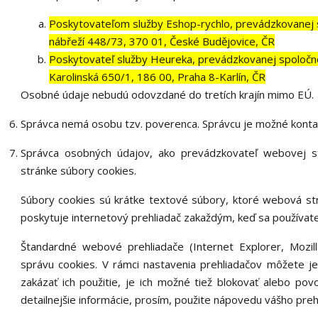
Poskytovateľom služby Eshop-rychlo, prevádzkovanej s
nábřeží 448/73, 370 01, České Budějovice, ČR
Poskytovateľ služby Heureka, prevádzkovanej spoločno
Karolinská 650/1, 186 00, Praha 8-Karlín, ČR
Osobné údaje nebudú odovzdané do tretích krajín mimo EÚ.
Správca nemá osobu tzv. poverenca. Správcu je možné konta
Správca osobných údajov, ako prevádzkovateľ webovej 
stránke súbory cookies.
Súbory cookies sú krátke textové súbory, ktoré webová str
poskytuje internetový prehliadač zakaždým, keď sa používateľ
Štandardné webové prehliadače (Internet Explorer, Mozil
správu cookies. V rámci nastavenia prehliadačov môžete je
zakázať ich použitie, je ich možné tiež blokovať alebo povo
detailnejšie informácie, prosím, použite nápovedu vášho preh