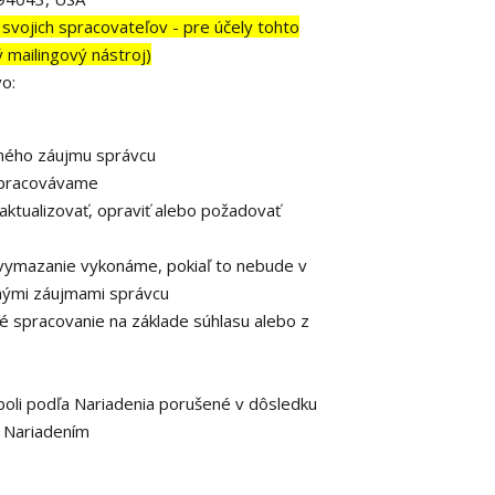
ich spracovateľov - pre účely tohto
 mailingový nástroj)
o:
eného záujmu správcu
spracovávame
 aktualizovať, opraviť alebo požadovať
vymazanie vykonáme, pokiaľ to nebude v
nými záujmami správcu
é spracovanie na základe súhlasu alebo z
boli podľa Nariadenia porušené v dôsledku
o Nariadením