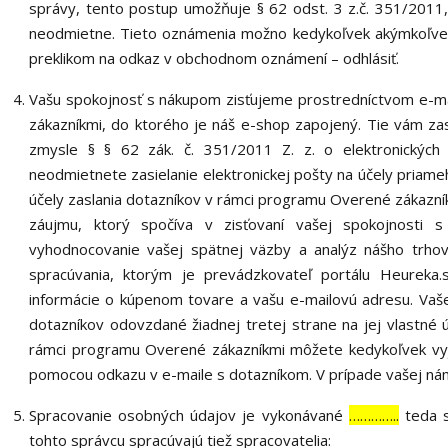
správy, tento postup umožňuje § 62 odst. 3 z.č. 351/2011, 
neodmietne. Tieto oznámenia možno kedykoľvek akýmkoľvek
preklikom na odkaz v obchodnom oznámení – odhlásiť.
Vašu spokojnosť s nákupom zisťujeme prostredníctvom e-m
zákazníkmi, do ktorého je náš e-shop zapojený. Tie vám za
zmysle § § 62 zák. č. 351/2011 Z. z. o elektronických 
neodmietnete zasielanie elektronickej pošty na účely priam
účely zaslania dotazníkov v rámci programu Overené zákaz
záujmu, ktorý spočíva v zisťovaní vašej spokojnosti 
vyhodnocovanie vašej spätnej väzby a analýz nášho trho
spracúvania, ktorým je prevádzkovateľ portálu Heurek
informácie o kúpenom tovare a vašu e-mailovú adresu. Vaše
dotazníkov odovzdané žiadnej tretej strane na jej vlastné ú
rámci programu Overené zákazníkmi môžete kedykoľvek vyja
pomocou odkazu v e-maile s dotazníkom. V prípade vašej nám
Spracovanie osobných údajov je vykonávané
…………..
teda s
tohto správcu spracúvajú tiež spracovatelia: