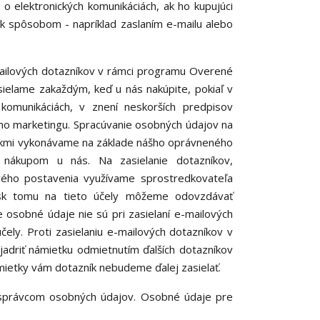
o elektronických komunikáciách, ak ho kupujúci
 spôsobom - napríklad zaslaním e-mailu alebo
ailových dotazníkov v rámci programu Overené
sielame zakaždým, keď u nás nakúpite, pokiaľ v
komunikáciách, v znení neskorších predpisov
eho marketingu. Spracúvanie osobných údajov na
níkmi vykonávame na základe nášho oprávneného
s nákupom u nás. Na zasielanie dotazníkov,
vého postavenia využívame sprostredkovateľa
a.sk tomu na tieto účely môžeme odovzdávať
 osobné údaje nie sú pri zasielaní e-mailových
čely. Proti zasielaniu e-mailových dotazníkov v
driť námietku odmietnutím ďalších dotazníkov
ietky vám dotazník nebudeme ďalej zasielať.
právcom osobných údajov. Osobné údaje pre