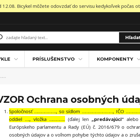
od 12.08. Bicykel môžete odovzdať do servisu kedykoľvek počas otv
Hľada
YKLE
PRÍSLUŠENSTVO
KOMPONENTY
………
VZOR Ochrana osobných úda
Spoločnosť ………………., so sídlom ………………………, IČO ……………
oddiel …., vložka …………..
(ďalej len
„predávajúci“
aleb
Európskeho parlamentu a Rady (EÚ) č. 2016/679 o ochrane
osobných údajov a o voľnom pohybe týchto údajov a o zruš