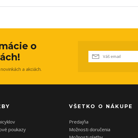
rmácie o
ách!
novinkách a akciách.
ŽBY
VŠETKO O NÁKUPE
bicyklov
Predajňa
ové poukazy
Možnosti doručenia
Možnosti platby