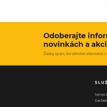
Odoberajte info
novinkách a akci
Žiadny spam, len užitočné informácie o 
SLU
Servis 
Darček