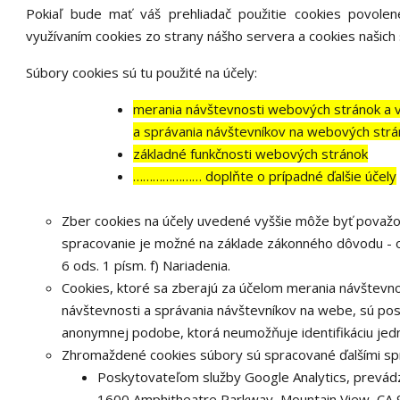
Pokiaľ bude mať váš prehliadač použitie cookies povole
využívaním cookies zo strany nášho servera a cookies našich
Súbory cookies sú tu použité na účely:
merania návštevnosti webových stránok a vyt
a správania návštevníkov na webových strá
základné funkčnosti webových stránok
………………… doplňte o prípadné ďalšie účely
Zber cookies na účely uvedené vyššie môže byť považ
spracovanie je možné na základe zákonného dôvodu - 
6 ods. 1 písm. f) Nariadenia.
Cookies, ktoré sa zberajú za účelom merania návštevnos
návštevnosti a správania návštevníkov na webe, sú p
anonymnej podobe, ktorá neumožňuje identifikáciu jedn
Zhromaždené cookies súbory sú spracované ďalšími sp
Poskytovateľom služby Google Analytics, prevádz
1600 Amphitheatre Parkway, Mountain View, CA