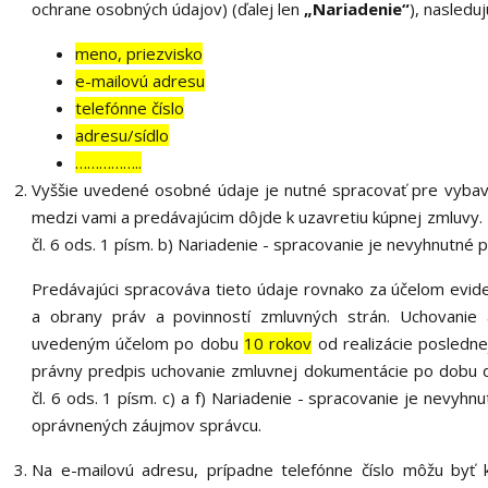
ochrane osobných údajov) (ďalej len
„Nariadenie“
), nasledu
meno, priezvisko
e-mailovú adresu
telefónne číslo
adresu/sídlo
……………..
Vyššie uvedené osobné údaje je nutné spracovať pre vybave
medzi vami a predávajúcim dôjde k uzavretiu kúpnej zmluvy
čl. 6 ods. 1 písm. b) Nariadenie - spracovanie je nevyhnutné 
Predávajúci spracováva tieto údaje rovnako za účelom evid
a obrany práv a povinností zmluvných strán. Uchovanie 
uvedeným účelom po dobu
10 rokov
od realizácie posledne
právny predpis uchovanie zmluvnej dokumentácie po dobu d
čl. 6 ods. 1 písm. c) a f) Nariadenie - spracovanie je nevyhn
oprávnených záujmov správcu.
Na e-mailovú adresu, prípadne telefónne číslo môžu byť 