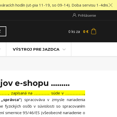
áracích hodín (ut-pia 11-19, so 09-14). Doba servisu 1-4dni.
Prihlásenie
0
ks
za
0 €
ť
VÝSTROJ PRE JAZDCA
jov e-shopu ………
……, zapísaná na …………….. súde v ………………..,
o
„správca“
) spracováva v zmysle nariadenia
 fyzických osôb v súvislosti so spracovaním
ení smernice 95/46/ES (všeobecné nariadenie o