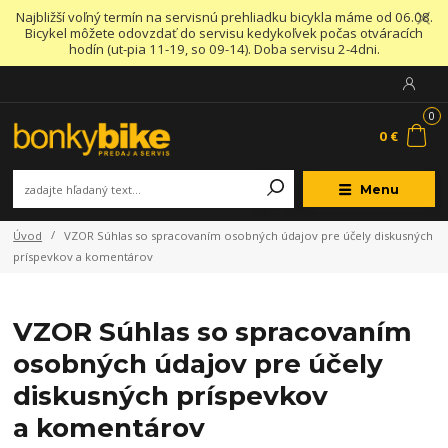
Najbližší voľný termín na servisnú prehliadku bicykla máme od 06.08.
Bicykel môžete odovzdať do servisu kedykoľvek počas otváracích
hodín (ut-pia 11-19, so 09-14). Doba servisu 2-4dni.
0
0 €
Menu
Úvod
VZOR Súhlas so spracovaním osobných údajov pre účely diskusných
príspevkov a komentárov
VZOR Súhlas so spracovaním
osobných údajov pre účely
diskusných príspevkov
a komentárov