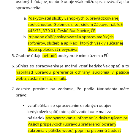
osobných údajov, osobné údaje však môžu spracovávať aj títo
spracovatelia:
Poskytovateľ služby Eshop-rychlo, prevádzkovanej
spoločnosťou Golemos s.r.o., sídlom Zátkovo nábřeží
448/73, 370 01, České Budějovice, ČR
Prípadne ďalší poskytovatelia spracovateľských
softvérov, služieb a aplikácií, ktorých však v súčasnej
dobe spoločnosť nevyužíva.
Osobné údaje
nebudú
poskytnuté mimo územia EÚ.
Súhlas so spracovaním je možné vziať kedykoľvek späť, a to
napríklad úpravou preferencií ochrany súkromia v pätičke
webu, zaslaním listu, emailu
.
Vezmite prosíme na vedomie, že podľa Nariadenia máte
právo:
vziať súhlas so spracovaním osobných údajov
kedykoľvek späť, toto späť vzatie bude mať za
následok
anonymizovanie informácií o diskutujúcom pri
Vašich príspevkoch (úpravou preferencií ochrany
súkromia v pätičke webu), popr. na písomnú žiadosť