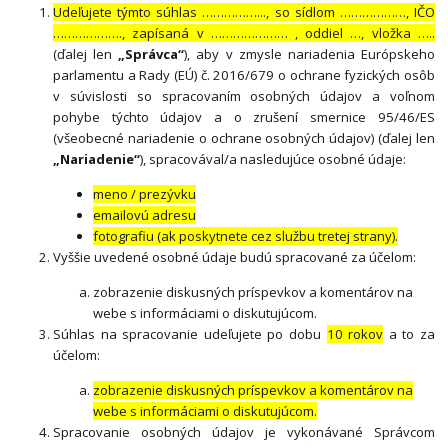
Udeľujete týmto súhlas ……………..., so sídlom ………………, IČO
………………., zapísaná v ………………… , oddiel …, vložka …..
(ďalej len
„Správca“
), aby v zmysle nariadenia Európskeho
parlamentu a Rady (EÚ) č. 2016/679 o ochrane fyzických osôb
v súvislosti so spracovaním osobných údajov a voľnom
pohybe týchto údajov a o zrušení smernice 95/46/ES
(všeobecné nariadenie o ochrane osobných údajov) (ďalej len
„Nariadenie“
), spracovával/a nasledujúce osobné údaje:
meno / prezývku
emailovú adresu
fotografiu (ak poskytnete cez službu tretej strany).
Vyššie uvedené osobné údaje budú spracované za účelom:
zobrazenie diskusných príspevkov a komentárov na
webe s informáciami o diskutujúcom.
Súhlas na spracovanie udeľujete po dobu
10 rokov
a to za
účelom:
zobrazenie diskusných príspevkov a komentárov na
webe s informáciami o diskutujúcom.
Spracovanie osobných údajov je vykonávané Správcom