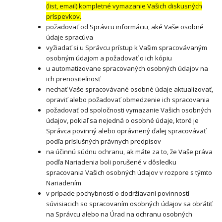
(list, email) kompletné vymazanie Vašich diskusných
príspevkov.
požadovať od Správcu informáciu, aké Vaše osobné
údaje spracúva
vyžiadať si u Správcu prístup k Vašim spracovávaným
osobným údajom a požadovať o ich kópiu
u automatizovane spracovaných osobných údajov na
ich prenositeľnosť
nechať Vaše spracovávané osobné údaje aktualizovať,
opraviť alebo požadovať obmedzenie ich spracovania
požadovať od spoločnosti vymazanie Vašich osobných
údajov, pokiaľ sa nejedná o osobné údaje, ktoré je
Správca povinný alebo oprávnený ďalej spracovávať
podľa príslušných právnych predpisov
na účinnú súdnu ochranu, ak máte za to, že Vaše práva
podľa Nariadenia boli porušené v dôsledku
spracovania Vašich osobných údajov v rozpore s týmto
Nariadením
v prípade pochybností o dodržiavaní povinností
súvisiacich so spracovaním osobných údajov sa obrátiť
na Správcu alebo na Úrad na ochranu osobných