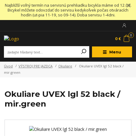
Najbližší voľný termín na servisnú prehliadku bicykla máme od 12.08.
Bicykel môžete odovzdať do servisu kedykoľvek počas otváracích
hodín (ut-pia 11-19, so 09-14). Doba servisu 1-4dni.
0
0 €
Menu
Úvod
VÝSTROJ PRE JAZDCA
Okuliare
Okuliare UVEX lgl 52 black /
mir.green
Okuliare UVEX lgl 52 black /
mir.green