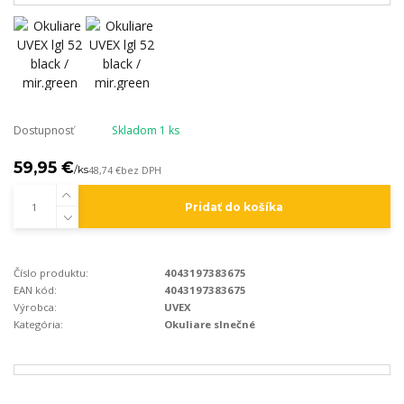
Dostupnosť
Skladom 1 ks
59,95 €
/
ks
48,74 €
bez DPH
Pridať do košíka
Číslo produktu:
4043197383675
EAN kód:
4043197383675
Výrobca:
UVEX
Kategória:
Okuliare slnečné