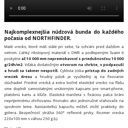
Najkomplexnejšia núdzová bunda do každého
počasia od NORTHFINDER.
Malé vrecko, ktoré máš stále pri sebe, ťa ochráni pred dažďom a
vetrom. Ľahký ribstopový materiál s DWR a podlepenými švami ti
poskytne
až 10 000 mm nepremokavosť s priedušnosťou 10 000
g/24h/m2
. Vďaka dodatočným
otvorom na chrbte, v podpazuší
a hrudi sa takmer nespotíš
. Cyklista získa
prístup do zadných
vreciek dresu
a hrudný pásik je využiteľný aj na fixovanie
slúchadiel. Predné vrecká a extra bočné elastické vrecko na fľašu
sme doplnili samostatnými vnútornými kapsami pre smart-phone,
platobnú kartu a kľúče. Elastická manžeta s fixáciou palca bráni
nepríjemnému zhrňovaniu. Rovnako ako jednoručné sťahovače na
spodnom leme. Nastaviteľnú kapucňu môžeš zložiť prakticky do
goliera. Bezpečnosť strážia 360° reflexné prvky. Rozmer vrecka
220x100 mm s váhou 250 g (L).