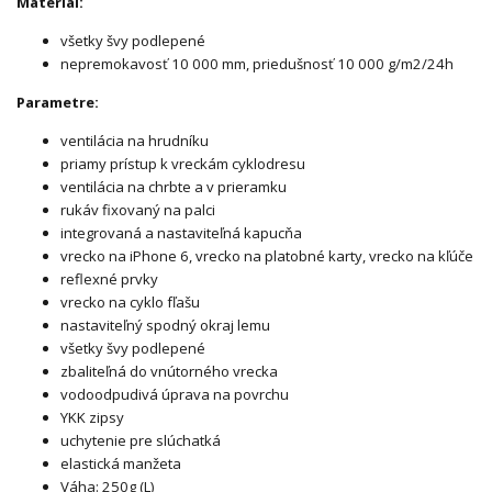
Materiál:
všetky švy podlepené
nepremokavosť 10 000 mm, priedušnosť 10 000 g/m2/24h
Parametre:
ventilácia na hrudníku
priamy prístup k vreckám cyklodresu
ventilácia na chrbte a v prieramku
rukáv fixovaný na palci
integrovaná a nastaviteľná kapucňa
vrecko na iPhone 6, vrecko na platobné karty, vrecko na kľúče
reflexné prvky
vrecko na cyklo fľašu
nastaviteľný spodný okraj lemu
všetky švy podlepené
zbaliteľná do vnútorného vrecka
vodoodpudivá úprava na povrchu
YKK zipsy
uchytenie pre slúchatká
elastická manžeta
Váha: 250g (L)