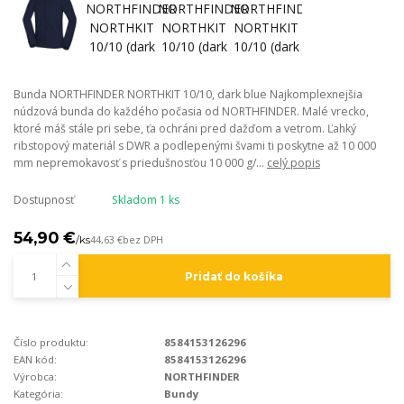
Bunda NORTHFINDER NORTHKIT 10/10, dark blue Najkomplexnejšia
núdzová bunda do každého počasia od NORTHFINDER. Malé vrecko,
ktoré máš stále pri sebe, ťa ochráni pred dažďom a vetrom. Ľahký
ribstopový materiál s DWR a podlepenými švami ti poskytne až 10 000
mm nepremokavosť s priedušnosťou 10 000 g/...
celý popis
Dostupnosť
Skladom 1 ks
54,90 €
/
ks
44,63 €
bez DPH
Pridať do košíka
Číslo produktu:
8584153126296
EAN kód:
8584153126296
Výrobca:
NORTHFINDER
Kategória:
Bundy