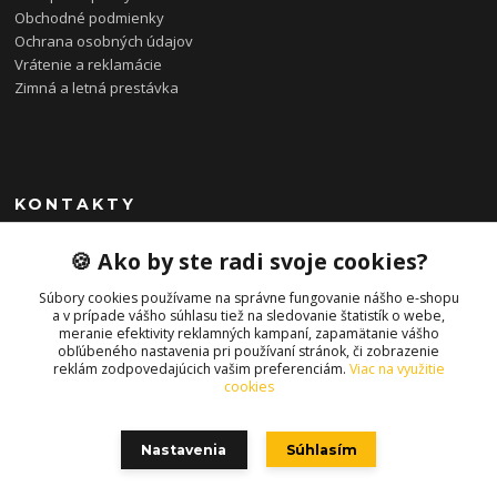
Obchodné podmienky
Ochrana osobných údajov
Vrátenie a reklamácie
Zimná a letná prestávka
KONTAKTY
0948 085 857
🍪 Ako by ste radi svoje cookies?
(Ut-Pia 11-19 hod., So 09-14 hod.)
Súbory cookies používame na správne fungovanie nášho e-shopu
info@bonkybike.sk
a v prípade vášho súhlasu tiež na sledovanie štatistík o webe,
meranie efektivity reklamných kampaní, zapamätanie vášho
obľúbeného nastavenia pri používaní stránok, či zobrazenie
reklám zodpovedajúcich vašim preferenciám.
Viac na využitie
cookies
Nastavenia
Súhlasím
Copyright © 2021 bonkybike.sk