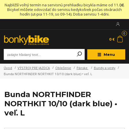
Najbližší voľný termín na servisnú prehliadku bicykla máme od 11.08.
Bicykel môžete odovzdať do servisu kedykoľvek počas otváracích
hodín (ut-pia 11-19, so 09-14). Doba servisu 1-4dni.
0
0 €
Menu
Úvod
VÝSTROJ PRE JAZDCA
Oblečenie
Pánske
Bundy a vesty
Bunda NORTHFINDER NORTHKIT 10/10 (dark blue) • veľ. L
Bunda NORTHFINDER
NORTHKIT 10/10 (dark blue) •
veľ. L